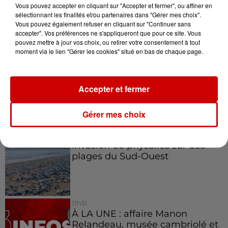
Vous pouvez accepter en cliquant sur "Accepter et fermer", ou affiner en
Un homme décède après une
sélectionnant les finalités et/ou partenaires dans "Gérer mes choix".
noyade dans le Finistère
Vous pouvez également refuser en cliquant sur "Continuer sans
accepter". Vos préférences ne s'appliqueront que pour ce site. Vous
pouvez mettre à jour vos choix, ou retirer votre consentement à tout
moment via le lien "Gérer les cookies" situé en bas de chaque page.
14h48
Vendre un chiot en animalerie
peut coûter très cher
Accepter et fermer
Gérer mes choix
14h03
Invasion de physalies sur des
plages du Sud-Ouest
11h51
À LA UNE : affaire Manon
Relandeau, musée cambriolé et