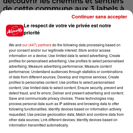
découvrir les chemins et sentiers
de cette commune aux 3 labels à
savoir: "Petites Cités de caractère",
Continuer sans accepter
"villages de pierres et d'eau"," ville
Le respect de votre vie privée est notre
et métier d'art.
priorité
Départ à partir de 8 h du centre
We and
our (447) partners
do the following data processing based on
de saint savinien, l'abbaye des
your consent and/or our legitimate interest: Store and/or access
Augustins.
information on a device; Use limited data to select advertising; Create
les parcours VTT 25, 35 , 45 km et
profiles for personalised advertising; Use profiles to select personalised
advertising; Measure advertising performance; Measure content
marche de 10 et 15 km seront
performance; Understand audiences through statistics or combinations
balisés pour vous emmener dans
of data from different sources; Develop and improve services; Create
profiles to personalise content; Use profiles to select personalised
la campagne environnante.
content; Use limited data to select content; Ensure security, prevent and
Ravitaillement sur les parcours
detect fraud, and fix errors; Deliver and present advertising and content;
Save and communicate privacy choices. These technologies may
ainsi que le pot de l'amitié à
process personal data such as IP address and browsing data to offer
l'arrivée.
following functionalities: Identify devices based on information actively
requested; Use precise geolocation data; Match and combine data from
Infos
Voir plus
other data sources; Link different devices; Identify devices based on
information transmitted automatically.
15h30