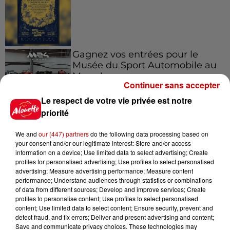
Gagnez vos entrées pour le
Musée du Sport Automobile au
Mans !
Continuer sans accepter
Le respect de votre vie privée est notre
priorité
Alouette vous invite à
Futuroscope Xperiences !
We and
our (447) partners
do the following data processing based on
your consent and/or our legitimate interest: Store and/or access
information on a device; Use limited data to select advertising; Create
profiles for personalised advertising; Use profiles to select personalised
advertising; Measure advertising performance; Measure content
performance; Understand audiences through statistics or combinations
of data from different sources; Develop and improve services; Create
Le Duel - Gagnez votre balade
profiles to personalise content; Use profiles to select personalised
en jet ski !
content; Use limited data to select content; Ensure security, prevent and
detect fraud, and fix errors; Deliver and present advertising and content;
Save and communicate privacy choices. These technologies may