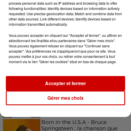
process personal data such as IP address and browsing data to offer
following functionalities: Identify devices based on information actively
requested; Use precise geolocation data; Match and combine data from
other data sources; Link different devices; Identify devices based on
information transmitted automatically.
Podcasts
Voir plus
Vous pouvez accepter en cliquant sur "Accepter et fermer", ou affiner en
sélectionnant les finalités et/ou partenaires dans "Gérer mes choix".
Kelly Massol, figure
Vous pouvez également refuser en cliquant sur "Continuer sans
emblématique de
accepter". Vos préférences ne s'appliqueront que pour ce site. Vous
l'entrepreneuriat féminin
pouvez mettre à jour vos choix, ou retirer votre consentement à tout
moment via le lien "Gérer les cookies" situé en bas de chaque page.
Accepter et fermer
Aménager un school bus au
Canada et accueillir les bleus à
Boston,...
Gérer mes choix
Born in the U.S.A - Bruce
Springsteen : la chanson que