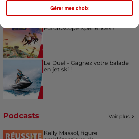
Gérer mes choix
Alouette vous invite à
Futuroscope Xperiences !
Le Duel - Gagnez votre balade
en jet ski !
Podcasts
Voir plus
Kelly Massol, figure