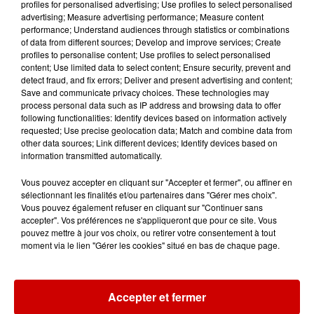
profiles for personalised advertising; Use profiles to select personalised
10h10
advertising; Measure advertising performance; Measure content
Duralex : trois repreneurs
performance; Understand audiences through statistics or combinations
of data from different sources; Develop and improve services; Create
potentiels
profiles to personalise content; Use profiles to select personalised
content; Use limited data to select content; Ensure security, prevent and
detect fraud, and fix errors; Deliver and present advertising and content;
Save and communicate privacy choices. These technologies may
process personal data such as IP address and browsing data to offer
following functionalities: Identify devices based on information actively
requested; Use precise geolocation data; Match and combine data from
Jeux
Voir plus
other data sources; Link different devices; Identify devices based on
information transmitted automatically.
Gagnez vos places pour le
Vous pouvez accepter en cliquant sur "Accepter et fermer", ou affiner en
Festival du Roi Arthur 2026 !
sélectionnant les finalités et/ou partenaires dans "Gérer mes choix".
Vous pouvez également refuser en cliquant sur "Continuer sans
accepter". Vos préférences ne s'appliqueront que pour ce site. Vous
pouvez mettre à jour vos choix, ou retirer votre consentement à tout
moment via le lien "Gérer les cookies" situé en bas de chaque page.
Gagnez vos entrées pour le
Musée du Sport Automobile au
Accepter et fermer
Mans !