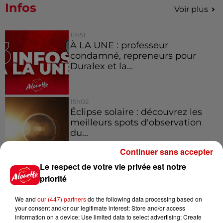
Infos
Voir plus
11h51
À LA UNE : professeur
condamné, repreneurs pour
Duralex et la...
15h02
Éclipse solaire : découvrez les
meilleurs spots d'observation
du...
Continuer sans accepter
Le respect de votre vie privée est notre
11h01
priorité
Un professeur du Maine-et-Loire
condamné pour des échanges...
We and
our (447) partners
do the following data processing based on
your consent and/or our legitimate interest: Store and/or access
information on a device; Use limited data to select advertising; Create