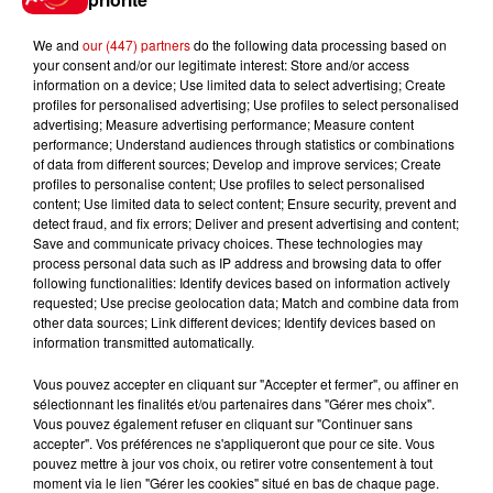
Suzel Rouméas 06.72.24.39.57 ou
We and
our (447) partners
do the following data processing based on
suzel.roumeas37@gmail.com ou
your consent and/or our legitimate interest: Store and/or access
alain guillot 06.27.99.57.13
information on a device; Use limited data to select advertising; Create
profiles for personalised advertising; Use profiles to select personalised
acrozon@live.fr
advertising; Measure advertising performance; Measure content
Infos
Voir plus
performance; Understand audiences through statistics or combinations
of data from different sources; Develop and improve services; Create
profiles to personalise content; Use profiles to select personalised
8 août 2026
content; Use limited data to select content; Ensure security, prevent and
Aide carburant pour les "grands
detect fraud, and fix errors; Deliver and present advertising and content;
Save and communicate privacy choices. These technologies may
rouleurs" : le délai pour la...
process personal data such as IP address and browsing data to offer
following functionalities: Identify devices based on information actively
requested; Use precise geolocation data; Match and combine data from
other data sources; Link different devices; Identify devices based on
information transmitted automatically.
8 août 2026
Royan : elle tente d’écraser son
Vous pouvez accepter en cliquant sur "Accepter et fermer", ou affiner en
ex-conjoint et dit regretter...
sélectionnant les finalités et/ou partenaires dans "Gérer mes choix".
Vous pouvez également refuser en cliquant sur "Continuer sans
accepter". Vos préférences ne s'appliqueront que pour ce site. Vous
pouvez mettre à jour vos choix, ou retirer votre consentement à tout
moment via le lien "Gérer les cookies" situé en bas de chaque page.