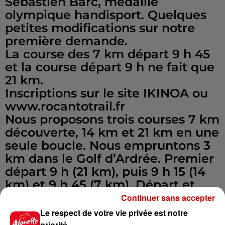
Sébastien Barc, médaillé
olympique handisport. Quelques
petites modifications sur notre
première demande.
La course des 7 km départ 9 h 45
et la course départ 9 h ne fait que
21 km.
Inscriptions sur le site IKINOA ou
www.rocantotrail.fr
Nous proposons trois courses 7 km
découverte, 14 km et 21 km en une
seule boucle. Nous empruntons 3
km dans le Golf d’Ardrée. Premier
départ 9 h (21 km), puis 9 h 15 (14
km) et 9 h 45 (7 km). Départ et
arrivée plan d’eau de la
Continuer sans accepter
Grenouillère.
Le respect de votre vie privée est notre
Pour plus amples renseignements
priorité