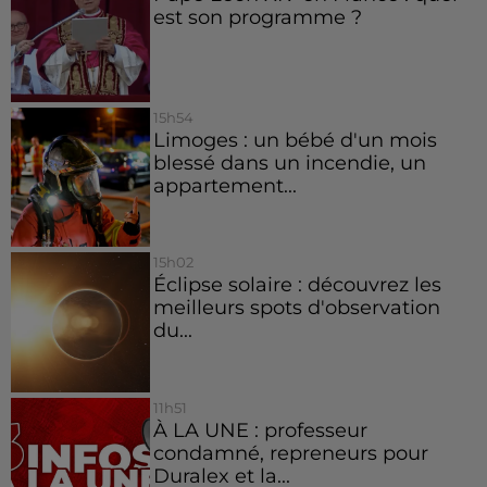
est son programme ?
15h54
Limoges : un bébé d'un mois
blessé dans un incendie, un
appartement...
15h02
Éclipse solaire : découvrez les
meilleurs spots d'observation
du...
11h51
À LA UNE : professeur
condamné, repreneurs pour
Duralex et la...