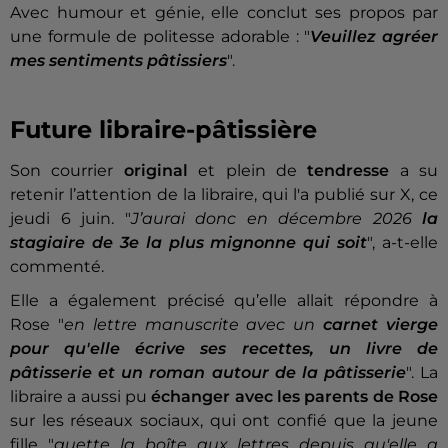
Avec humour et génie, elle conclut ses propos par
une formule de politesse adorable : "
Veuillez agréer
mes sentiments pâtissiers
".
Future libraire-pâtissière
Son courrier
original
et plein de
tendresse
a su
retenir l’attention de la libraire, qui l'a publié sur X, ce
jeudi 6 juin. "
J’aurai donc en décembre 2026
la
stagiaire de 3e la plus mignonne qui soit
", a-t-elle
commenté.
Elle a également précisé qu’elle allait répondre à
Rose "
en lettre manuscrite avec un
carnet vierge
pour qu'elle écrive ses recettes, un livre de
pâtisserie et un roman autour de la
pâtisserie
". La
libraire a aussi pu
échanger avec les parents de Rose
sur les réseaux sociaux, qui ont confié que la jeune
fille "
guette la boîte aux lettres depuis qu'elle a