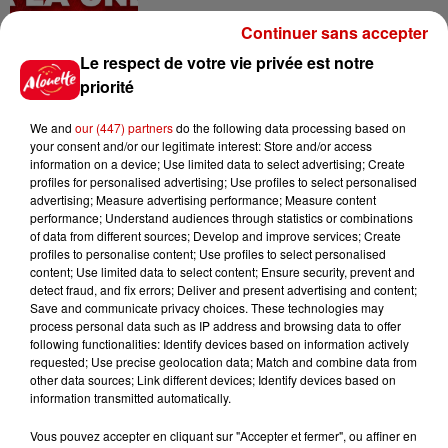
Continuer sans accepter
Le respect de votre vie privée est notre
priorité
Jeux
Voir plus
We and
our (447) partners
do the following data processing based on
your consent and/or our legitimate interest: Store and/or access
Gagnez vos places pour le
information on a device; Use limited data to select advertising; Create
Festival du Roi Arthur 2026 !
profiles for personalised advertising; Use profiles to select personalised
advertising; Measure advertising performance; Measure content
performance; Understand audiences through statistics or combinations
of data from different sources; Develop and improve services; Create
profiles to personalise content; Use profiles to select personalised
content; Use limited data to select content; Ensure security, prevent and
Gagnez vos entrées pour le
detect fraud, and fix errors; Deliver and present advertising and content;
Musée du Sport Automobile au
Save and communicate privacy choices. These technologies may
process personal data such as IP address and browsing data to offer
Mans !
following functionalities: Identify devices based on information actively
requested; Use precise geolocation data; Match and combine data from
other data sources; Link different devices; Identify devices based on
information transmitted automatically.
Alouette vous invite à
Vous pouvez accepter en cliquant sur "Accepter et fermer", ou affiner en
Futuroscope Xperiences !