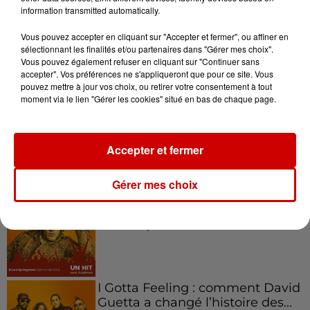
Kelly Massol, figure
information transmitted automatically.
emblématique de
Vous pouvez accepter en cliquant sur "Accepter et fermer", ou affiner en
l'entrepreneuriat féminin
sélectionnant les finalités et/ou partenaires dans "Gérer mes choix".
Vous pouvez également refuser en cliquant sur "Continuer sans
accepter". Vos préférences ne s'appliqueront que pour ce site. Vous
pouvez mettre à jour vos choix, ou retirer votre consentement à tout
moment via le lien "Gérer les cookies" situé en bas de chaque page.
Aménager un school bus au
Canada et accueillir les bleus à
Boston,...
Accepter et fermer
Gérer mes choix
Born in the U.S.A - Bruce
Springsteen : la chanson que
l’Amérique...
I Gotta Feeling : comment David
Guetta a changé l’histoire des...