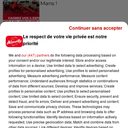
Mans !
Continuer sans accepter
Alouette vous invite à
Futuroscope Xperiences !
Le respect de votre vie privée est notre
priorité
We and
our (447) partners
do the following data processing based on
your consent and/or our legitimate interest: Store and/or access
information on a device; Use limited data to select advertising; Create
Le Duel - Gagnez votre balade
profiles for personalised advertising; Use profiles to select personalised
en jet ski !
advertising; Measure advertising performance; Measure content
performance; Understand audiences through statistics or combinations
of data from different sources; Develop and improve services; Create
profiles to personalise content; Use profiles to select personalised
content; Use limited data to select content; Ensure security, prevent and
detect fraud, and fix errors; Deliver and present advertising and content;
Save and communicate privacy choices. These technologies may
process personal data such as IP address and browsing data to offer
Podcasts
following functionalities: Identify devices based on information actively
Voir plus
requested; Use precise geolocation data; Match and combine data from
other data sources; Link different devices; Identify devices based on