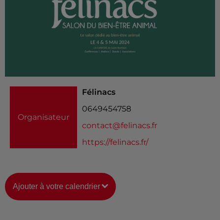
Félinacs
0649454758
Organisateur
contact@felinacs.fr
https://felinacs.fr/
Ajouter à votre calendrier