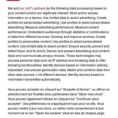
ATTENTION : les animaux ne sont
We and
our (447) partners
do the following data processing based on
your consent and/or our legitimate interest: Store and/or access
acceptés que sur inscription et
information on a device; Use limited data to select advertising; Create
avec validation du carnet de santé
profiles for personalised advertising; Use profiles to select personalised
Infos
advertising; Measure advertising performance; Measure content
Voir plus
performance; Understand audiences through statistics or combinations
of data from different sources; Develop and improve services; Create
profiles to personalise content; Use profiles to select personalised
7 août 2026
content; Use limited data to select content; Ensure security, prevent and
Pape Léon XIV en France : quel
detect fraud, and fix errors; Deliver and present advertising and content;
est son programme ?
Save and communicate privacy choices. These technologies may
process personal data such as IP address and browsing data to offer
following functionalities: Identify devices based on information actively
requested; Use precise geolocation data; Match and combine data from
other data sources; Link different devices; Identify devices based on
7 août 2026
information transmitted automatically.
Limoges : un bébé d'un mois
blessé dans un incendie, un
Vous pouvez accepter en cliquant sur "Accepter et fermer", ou affiner en
appartement...
sélectionnant les finalités et/ou partenaires dans "Gérer mes choix".
Vous pouvez également refuser en cliquant sur "Continuer sans
accepter". Vos préférences ne s'appliqueront que pour ce site. Vous
pouvez mettre à jour vos choix, ou retirer votre consentement à tout
moment via le lien "Gérer les cookies" situé en bas de chaque page.
7 août 2026