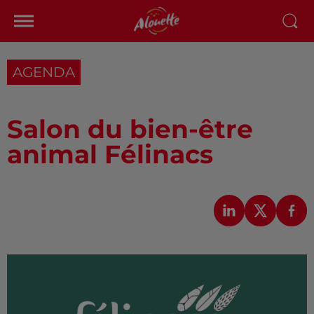
AGENDA
Salon du bien-être
animal Félinacs