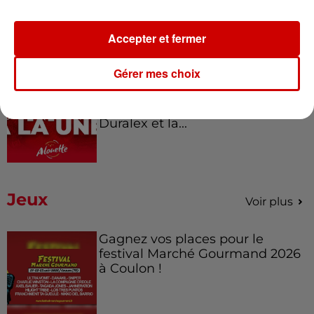
Éclipse solaire : découvrez les
meilleurs spots d'observation
du...
Accepter et fermer
Gérer mes choix
7 août 2026
À LA UNE : professeur
condamné, repreneurs pour
Duralex et la...
Jeux
Voir plus
Gagnez vos places pour le
festival Marché Gourmand 2026
à Coulon !