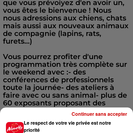
que vous prévoiyez d'en avoir un,
vous êtes le bienvenue ! Nous
nous adressions aux chiens, chats
mais aussi aux nouveaux animaux
de compagnie (lapins, rats,
furets...)
Vous pourrez profiter d'une
programmation très complète sur
le weekend avec :- des
conférences de professionnels
toute la journée- des ateliers à
faire avec ou sans animal- plus de
60 exposants proposant des
friandises, de l'alimentation (le
Continuer sans accepter
tout naturel), des accessoires et
Le respect de votre vie privée est notre
des jouets
priorité