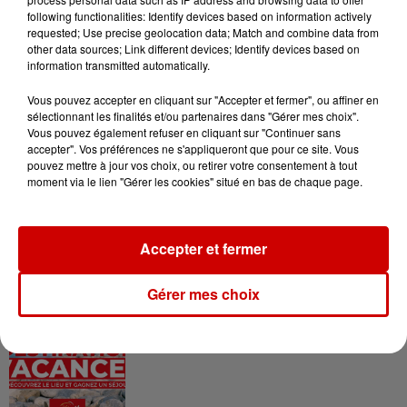
following functionalities: Identify devices based on information actively
requested; Use precise geolocation data; Match and combine data from
other data sources; Link different devices; Identify devices based on
information transmitted automatically.
Le Duel - Gagnez vos entrées
pour l'un des zoos de nos
Vous pouvez accepter en cliquant sur "Accepter et fermer", ou affiner en
régions !
sélectionnant les finalités et/ou partenaires dans "Gérer mes choix".
Vous pouvez également refuser en cliquant sur "Continuer sans
accepter". Vos préférences ne s'appliqueront que pour ce site. Vous
pouvez mettre à jour vos choix, ou retirer votre consentement à tout
moment via le lien "Gérer les cookies" situé en bas de chaque page.
Destination Vacances - Gagnez
votre séjour en famille au cœur
de la...
Accepter et fermer
Gérer mes choix
Destination Vacances : inscrivez-
vous !