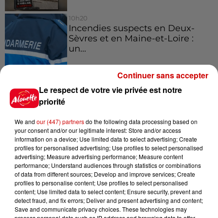
10h20
Incendies suspects en Deux-
Sèvres et en Maine-et-Loire :
un...
Continuer sans accepter
8h49
Le respect de votre vie privée est notre
Rennes : enquête ouverte après
priorité
un accident impliquant un
conducteur...
We and
our (447) partners
do the following data processing based on
your consent and/or our legitimate interest: Store and/or access
information on a device; Use limited data to select advertising; Create
profiles for personalised advertising; Use profiles to select personalised
advertising; Measure advertising performance; Measure content
Jeux
performance; Understand audiences through statistics or combinations
Voir plus
of data from different sources; Develop and improve services; Create
profiles to personalise content; Use profiles to select personalised
content; Use limited data to select content; Ensure security, prevent and
Gagnez vos places pour le
detect fraud, and fix errors; Deliver and present advertising and content;
festival Marché Gourmand 2026
Save and communicate privacy choices. These technologies may
à Coulon !
process personal data such as IP address and browsing data to offer