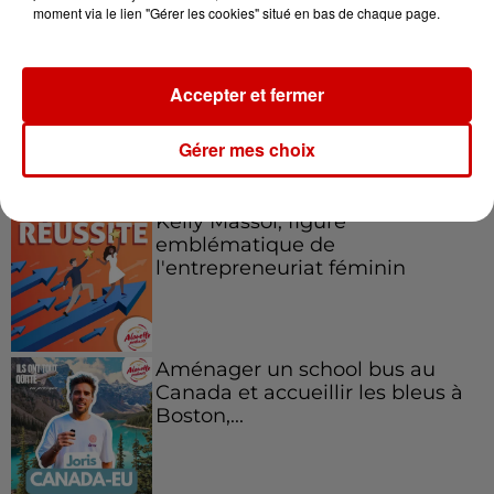
moment via le lien "Gérer les cookies" situé en bas de chaque page.
Accepter et fermer
Gérer mes choix
Podcasts
Voir plus
Kelly Massol, figure
emblématique de
l'entrepreneuriat féminin
Aménager un school bus au
Canada et accueillir les bleus à
Boston,...