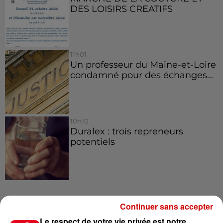
DES LOISIRS CREATIFS
11h01
Un professeur du Maine-et-Loire
condamné pour des échanges...
10h10
Duralex : trois repreneurs
potentiels
Jeux
Continuer sans accepter
Voir plus
Le respect de votre vie privée est notre