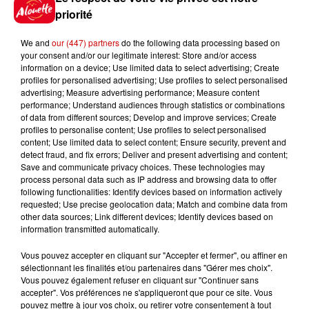
priorité
Gagnez vos places pour le
Festival du Roi Arthur 2026 !
We and
our (447) partners
do the following data processing based on
your consent and/or our legitimate interest: Store and/or access
information on a device; Use limited data to select advertising; Create
profiles for personalised advertising; Use profiles to select personalised
advertising; Measure advertising performance; Measure content
performance; Understand audiences through statistics or combinations
Gagnez vos entrées pour le
of data from different sources; Develop and improve services; Create
Musée du Sport Automobile au
profiles to personalise content; Use profiles to select personalised
Mans !
content; Use limited data to select content; Ensure security, prevent and
detect fraud, and fix errors; Deliver and present advertising and content;
Save and communicate privacy choices. These technologies may
process personal data such as IP address and browsing data to offer
following functionalities: Identify devices based on information actively
Alouette vous invite à
requested; Use precise geolocation data; Match and combine data from
Futuroscope Xperiences !
other data sources; Link different devices; Identify devices based on
information transmitted automatically.
Vous pouvez accepter en cliquant sur "Accepter et fermer", ou affiner en
sélectionnant les finalités et/ou partenaires dans "Gérer mes choix".
Vous pouvez également refuser en cliquant sur "Continuer sans
Le Duel - Gagnez votre balade
accepter". Vos préférences ne s'appliqueront que pour ce site. Vous
pouvez mettre à jour vos choix, ou retirer votre consentement à tout
en jet ski !