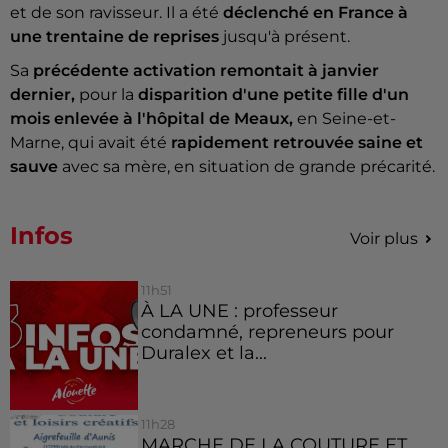
et de son ravisseur. Il a été
déclenché en France à
une trentaine de reprises
jusqu'à présent.
Sa
précédente activation remontait à janvier
dernier,
pour la
disparition d'une petite fille d'un
mois enlevée à l'hôpital de Meaux,
en Seine-et-
Marne, qui avait été
rapidement retrouvée saine et
sauve
avec sa mère, en situation de grande précarité.
Infos
Voir plus
11h51
À LA UNE : professeur
condamné, repreneurs pour
Duralex et la...
11h28
MARCHE DE LA COUTURE ET