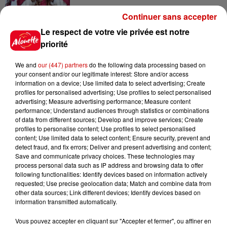
Continuer sans accepter
Le respect de votre vie privée est notre
priorité
Jeux
Voir plus
We and
our (447) partners
do the following data processing based on
your consent and/or our legitimate interest: Store and/or access
Gagnez vos places pour le
information on a device; Use limited data to select advertising; Create
festival Marché Gourmand 2026
profiles for personalised advertising; Use profiles to select personalised
à Coulon !
advertising; Measure advertising performance; Measure content
performance; Understand audiences through statistics or combinations
of data from different sources; Develop and improve services; Create
profiles to personalise content; Use profiles to select personalised
content; Use limited data to select content; Ensure security, prevent and
Le Duel - Gagnez vos entrées
detect fraud, and fix errors; Deliver and present advertising and content;
pour l'un des zoos de nos
Save and communicate privacy choices. These technologies may
process personal data such as IP address and browsing data to offer
régions !
following functionalities: Identify devices based on information actively
requested; Use precise geolocation data; Match and combine data from
other data sources; Link different devices; Identify devices based on
information transmitted automatically.
Destination Vacances - Gagnez
Vous pouvez accepter en cliquant sur "Accepter et fermer", ou affiner en
votre séjour en famille au cœur