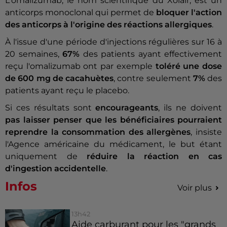
L'omalizumab, le nom scientifique du Xolair, est un
anticorps monoclonal qui permet de
bloquer l'action
des anticorps à l'origine des réactions allergiques
.
À l'issue d'une période d'injections régulières sur 16 à
20 semaines,
67%
des patients ayant effectivement
reçu l'omalizumab ont par exemple
toléré une dose
de 600 mg de cacahuètes
, contre seulement
7%
des
patients ayant reçu le placebo.
Si ces résultats sont
encourageants
, ils ne doivent
pas laisser penser que les bénéficiaires pourraient
reprendre la consommation des allergènes
, insiste
l'Agence américaine du médicament, le but étant
uniquement de
réduire la réaction en cas
d'ingestion accidentelle
.
Infos
Voir plus
13h42
Aide carburant pour les "grands