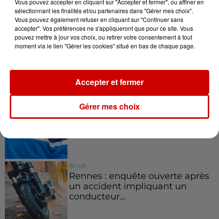
Vous pouvez accepter en cliquant sur "Accepter et fermer", ou affiner en
sélectionnant les finalités et/ou partenaires dans "Gérer mes choix".
Vous pouvez également refuser en cliquant sur "Continuer sans
accepter". Vos préférences ne s'appliqueront que pour ce site. Vous
11h12
pouvez mettre à jour vos choix, ou retirer votre consentement à tout
L’église de cette commune
moment via le lien "Gérer les cookies" situé en bas de chaque page.
d’Indre-et-Loire a été
cambriolée, deux...
Accepter et fermer
10h20
Gérer mes choix
Incendies suspects en Deux-
Sèvres et en Maine-et-Loire :
un...
8h49
Rennes : enquête ouverte après
un accident impliquant un
conducteur...