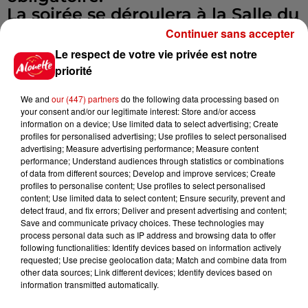
La soirée se déroulera à la Salle du
Moulin Rouge. L'ouverture des
Continuer sans accepter
portes est à 19 h jusqu' à 2 h. Le
Le respect de votre vie privée est notre
vestiaire est gratuit.
priorité
Un bracelet différent sera attribué
We and
our (447) partners
do the following data processing based on
aux mineurs et aux adultes pour le
your consent and/or our legitimate interest: Store and/or access
bar.
information on a device; Use limited data to select advertising; Create
La soirée sera animée par Ness
profiles for personalised advertising; Use profiles to select personalised
advertising; Measure advertising performance; Measure content
Sound System.
performance; Understand audiences through statistics or combinations
Les inscriptions sont sur place ou
of data from different sources; Develop and improve services; Create
profiles to personalise content; Use profiles to select personalised
en pré-vente auprès de Virginie
content; Use limited data to select content; Ensure security, prevent and
06.18.04.92.26
detect fraud, and fix errors; Deliver and present advertising and content;
Save and communicate privacy choices. These technologies may
Infos
Voir plus
process personal data such as IP address and browsing data to offer
following functionalities: Identify devices based on information actively
requested; Use precise geolocation data; Match and combine data from
12h41
other data sources; Link different devices; Identify devices based on
La comédienne rochefortaise
information transmitted automatically.
Dominique Frot est décédée