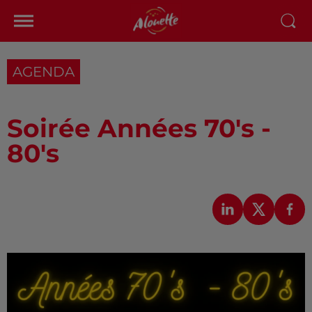
AGENDA
Soirée Années 70's -
80's