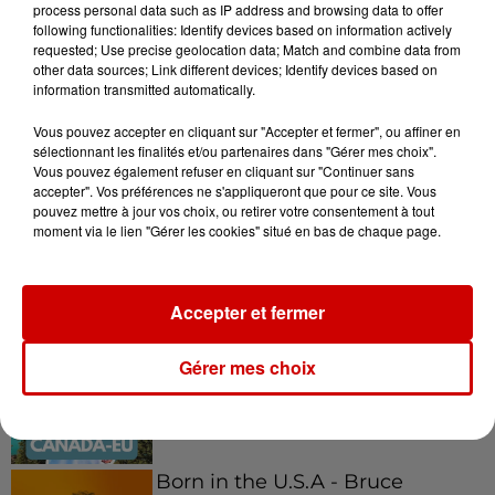
process personal data such as IP address and browsing data to offer
following functionalities: Identify devices based on information actively
requested; Use precise geolocation data; Match and combine data from
other data sources; Link different devices; Identify devices based on
information transmitted automatically.
Podcasts
Voir plus
Vous pouvez accepter en cliquant sur "Accepter et fermer", ou affiner en
sélectionnant les finalités et/ou partenaires dans "Gérer mes choix".
Vous pouvez également refuser en cliquant sur "Continuer sans
Kelly Massol, figure
accepter". Vos préférences ne s'appliqueront que pour ce site. Vous
emblématique de
pouvez mettre à jour vos choix, ou retirer votre consentement à tout
moment via le lien "Gérer les cookies" situé en bas de chaque page.
l'entrepreneuriat féminin
Accepter et fermer
Aménager un school bus au
Canada et accueillir les bleus à
Gérer mes choix
Boston,...
Born in the U.S.A - Bruce