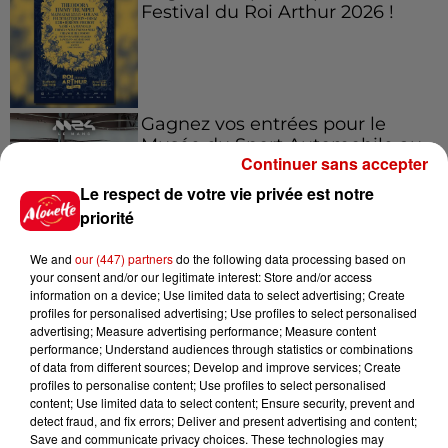
Festival du Roi Arthur 2026 !
Gagnez vos entrées pour le
Musée du Sport Automobile au
Continuer sans accepter
Mans !
Le respect de votre vie privée est notre
priorité
Alouette vous invite à
We and
our (447) partners
do the following data processing based on
Futuroscope Xperiences !
your consent and/or our legitimate interest: Store and/or access
information on a device; Use limited data to select advertising; Create
profiles for personalised advertising; Use profiles to select personalised
advertising; Measure advertising performance; Measure content
performance; Understand audiences through statistics or combinations
of data from different sources; Develop and improve services; Create
profiles to personalise content; Use profiles to select personalised
Le Duel - Gagnez votre balade
content; Use limited data to select content; Ensure security, prevent and
en jet ski !
detect fraud, and fix errors; Deliver and present advertising and content;
Save and communicate privacy choices. These technologies may