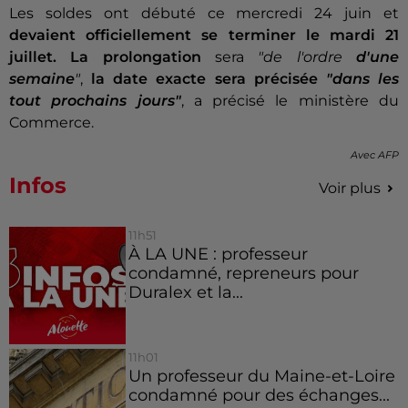
Les soldes ont débuté ce mercredi 24 juin et
devaient officiellement se terminer le mardi 21
juillet.
La prolongation
sera
"de l'ordre
d'une
semaine
"
,
la date exacte sera précisée
"dans les
tout prochains jours"
, a précisé le ministère du
Commerce.
Avec
AFP
Infos
Voir plus
11h51
À LA UNE : professeur
condamné, repreneurs pour
Duralex et la...
11h01
Un professeur du Maine-et-Loire
condamné pour des échanges...