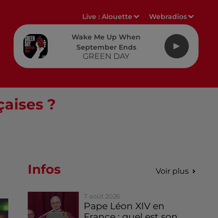
Live :
Alouette
Webradios
Wake Me Up When
September Ends
GREEN DAY
çaises ?
Infos
Voir plus
7 août 2026
Pape Léon XIV en
France : quel est son