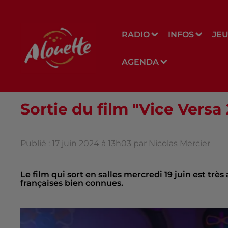
RADIO
INFOS
JE
AGENDA
Sortie du film "Vice Versa 
Publié : 17 juin 2024 à 13h03 par Nicolas Mercier
Le film qui sort en salles mercredi 19 juin est tr
françaises bien connues.