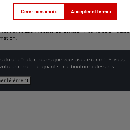
fres
historiques
. Il s’agit du deuxième meilleur démarr
Gérer mes choix
Accepter et fermer
estructibles 2
" (
2018
), mais surtout du meilleur démarr
ires : avec
295 millions de dollars
, "Vice Versa 2" réalise
imation.
 du dépôt de cookies que vous avez exprimé. Si vous
 votre accord en cliquant sur le bouton ci-dessous.
her l'élément