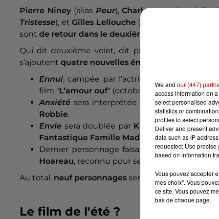
Pierre Niney
(alias
Peur
),
Charlotte Le Bon
(alias
Tristesse
), et
Gilles Lellouche
(alias
Colère
), avaie
sont
de retour dans le deuxième volet
!
Qui dit deuxième volet, dit plus de personnages
s’ajoutent
quatre nouvelles émotions inédites
:
Ennui
, campée par l’actrice
Adèle Exarchop
We and
our (447) partn
film "
L’amour ouf
" (octobre
2024
).
access information on a 
select personalised ad
Anxiété
sera interprétée par
Dorothée Pous
statistics or combinatio
Robbie
.
profiles to select person
Envie
sera doublée par
Kaycie Chase
que l’o
Deliver and present adv
data such as IP address 
Fantastique Famille Madrigal
" (
2021
).
requested; Use precise g
Dernier personnage faisant son apparition d
based on information tra
Hoareau
, reconnu pour ses doublages dans l
Vous pouvez accepter en 
Au total,
neuf personnages
seront à l’écran pour un
mes choix". Vous pouvez
ce site. Vous pouvez met
bas de chaque page.
Le film de l'été ?