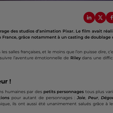
age des studios d’animation Pixar. Le film avait réal
en France, grâce notamment à un casting de doublage 
es salles françaises, et le moins que l’on puisse dire, c’
ursuivre l’aventure émotionnelle de
Riley
dans une diffic
ur !
ions humaines par des
petits personnages
tous plus var
ions
pour autant de personnages :
Joie
,
Peur
,
Dégo
 unique, ils ont aussi été unanimement salués grâce à l