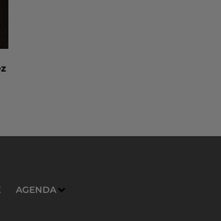
ez
E
AGENDA