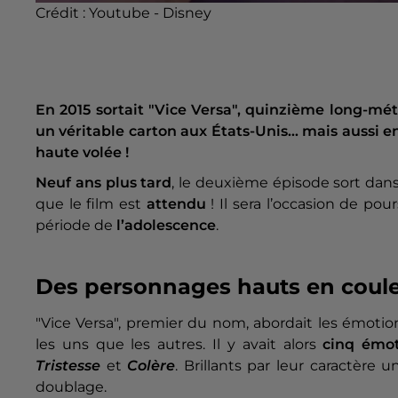
Crédit :
Youtube - Disney
En 2015 sortait "Vice Versa", quinzième long-métr
un véritable carton aux États-Unis… mais aussi 
haute volée !
Neuf ans plus tard
, le deuxième épisode sort dans l
que le film est
attendu
! Il sera l’occasion de po
période de
l’adolescence
.
Des personnages hauts en coule
"Vice Versa", premier du nom, abordait les émot
les uns que les autres.
Il y avait alors
cinq émot
Tristesse
et
Colère
. Brillants par leur caractère
doublage.