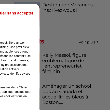
Destination Vacances :
ias
inscrivez-vous !
ils
uer sans accepter
ux
du
Podcasts
Voir plus
erest: Store and/or
tising; Use profiles to
tand audiences through
ot
Kelly Massol, figure
personalise content; Use
emblématique de
 fraud, and fix errors;
La
 may process personal
l'entrepreneuriat
mation actively
féminin
vices; Identify devices
me
Aménager un school
rtenaires dans "Gérer
bus au Canada et
s'appliqueront que pour
les cookies" situé en
accueillir les bleus à
Boston,...