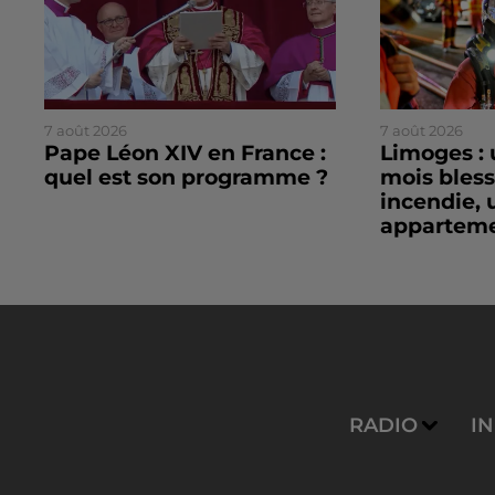
7 août 2026
7 août 2026
Pape Léon XIV en France :
Limoges : 
quel est son programme ?
mois bles
incendie, 
apparteme
RADIO
I