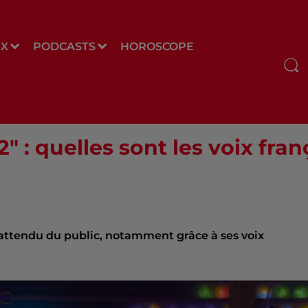
UX
PODCASTS
HOROSCOPE
2" : quelles sont les voix fran
ès attendu du public, notamment grâce à ses voix