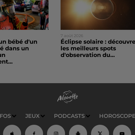
7 août 2026
un bébé d'un
Éclipse solaire : découvr
sé dans un
les meilleurs spots
un
d'observation du...
nt...
NFOS
JEUX
PODCASTS
HOROSCOP