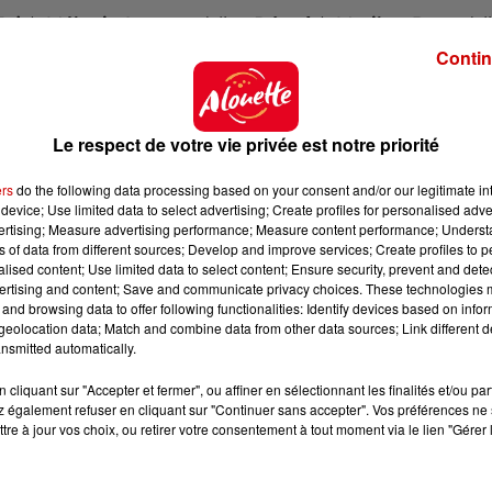
Joie
),
Mélanie Laurent
(alias
Dégoût
),
Marilou Berry
(al
nt été salués pour leur interprétation. Et bonne nouvelle, 
Contin
 et donc plus de voix ! Aux cinq personnages origina
Le respect de votre vie privée est notre priorité
oulos
, récemment vue à Cannes pour la future sortie 
ers
do the following data processing based on your consent and/or our legitimate int
device; Use limited data to select advertising; Create profiles for personalised adver
vertising; Measure advertising performance; Measure content performance; Unders
séo
, célèbre pour son interprétation de la voix de
Marg
ns of data from different sources; Develop and improve services; Create profiles to 
alised content; Use limited data to select content; Ensure security, prevent and detect
n a déjà entendue dans le film d’animation "
Encanto : 
ertising and content; Save and communicate privacy choices. These technologies
and browsing data to offer following functionalities: Identify devices based on infor
eolocation data; Match and combine data from other data sources; Link different de
ans la tête de Riley :
Embarras
, avec la voix de
Maxi
nsmitted automatically.
e monde du jeu vidéo.
cliquant sur "Accepter et fermer", ou affiner en sélectionnant les finalités et/ou pa
 film qui rencontre déjà le succès aux États-Unis !
 également refuser en cliquant sur "Continuer sans accepter". Vos préférences ne 
tre à jour vos choix, ou retirer votre consentement à tout moment via le lien "Gérer 