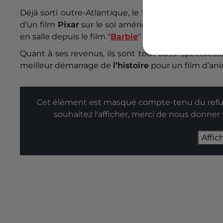
Déjà sorti outre-Atlantique, le film réalise des chif
d’un film
Pixar
sur le sol américain depuis "
Les Ind
en salle depuis le film "
Barbie
" en
2023
.
Quant à ses revenus, ils sont tout aussi spectacula
meilleur démarrage de
l’histoire
pour un film d’an
Cet élément est masqué compte-tenu du refus
souhaitez l'afficher, merci de nous donner
Affic