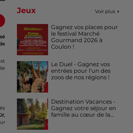
Jeux
Voir plus
Gagnez vos places pour
le festival Marché
isé
Gourmand 2026 à
de
Coulon !
est
Le Duel - Gagnez vos
ile
entrées pour l'un des
zoos de nos régions !
Destination Vacances -
Gagnez votre séjour en
iés
famille au cœur de la...
ût
,
eur