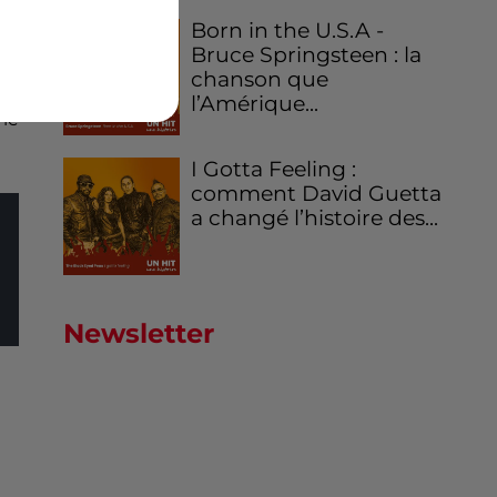
age
Born in the U.S.A -
Bruce Springsteen : la
age
chanson que
l’Amérique...
 le
I Gotta Feeling :
comment David Guetta
a changé l’histoire des...
Newsletter