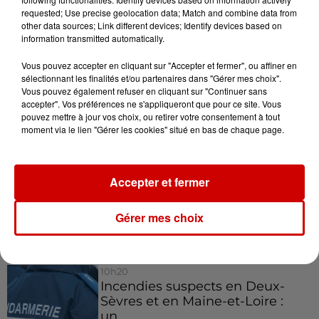
c'était quand même mieux
requested; Use precise geolocation data; Match and combine data from
autrefois!
other data sources; Link different devices; Identify devices based on
information transmitted automatically.
Infos
Voir plus
Vous pouvez accepter en cliquant sur "Accepter et fermer", ou affiner en
sélectionnant les finalités et/ou partenaires dans "Gérer mes choix".
12h41
Vous pouvez également refuser en cliquant sur "Continuer sans
La comédienne rochefortaise
accepter". Vos préférences ne s'appliqueront que pour ce site. Vous
Dominique Frot est décédée
pouvez mettre à jour vos choix, ou retirer votre consentement à tout
moment via le lien "Gérer les cookies" situé en bas de chaque page.
11h12
Accepter et fermer
L’église de cette commune
d’Indre-et-Loire a été
Gérer mes choix
cambriolée, deux...
10h20
Incendies suspects en Deux-
Sèvres et en Maine-et-Loire :
un...