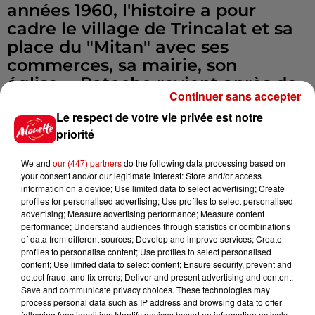
années 1960, l'histoire a pour
cadre le village de Trincalat et sa
place du "Mitan" avec ses
commerces, sa mairie, son
église,... Patoche revient après de
Continuer sans accepter
nombreuses années dans cette
Le respect de votre vie privée est notre
commune où il est né. Mais
priorité
stupeur, il ne reconnaît plus le
bourg qui fut le théâtre de ses
We and
our (447) partners
do the following data processing based on
jeunes années. Ses souvenirs
your consent and/or our legitimate interest: Store and/or access
information on a device; Use limited data to select advertising; Create
refont surface petit-à-petit et il
profiles for personalised advertising; Use profiles to select personalised
s'empresse de nous faire découvrir
advertising; Measure advertising performance; Measure content
son village et ses habitants, la vie
performance; Understand audiences through statistics or combinations
of data from different sources; Develop and improve services; Create
et la vitalité du village qu'il a
profiles to personalise content; Use profiles to select personalised
connu autrefois et les compare à
content; Use limited data to select content; Ensure security, prevent and
detect fraud, and fix errors; Deliver and present advertising and content;
celles d'aujourd'hui. Mais
Save and communicate privacy choices. These technologies may
comment ne pas être nostalgique,
process personal data such as IP address and browsing data to offer
following functionalities: Identify devices based on information actively