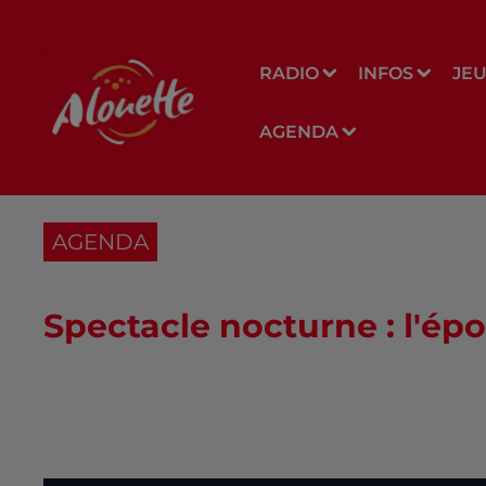
RADIO
INFOS
JE
AGENDA
AGENDA
Spectacle nocturne : l'ép