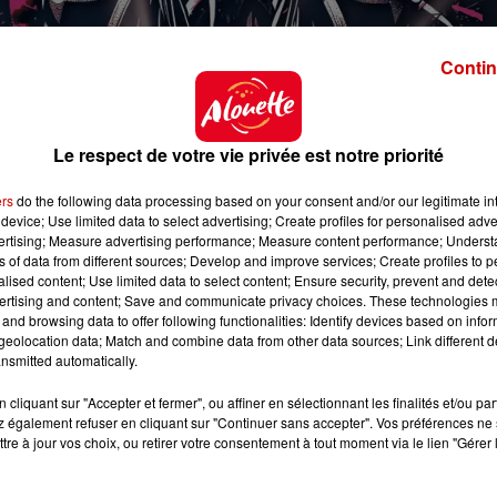
Contin
Le respect de votre vie privée est notre priorité
nt
ers
do the following data processing based on your consent and/or our legitimate int
device; Use limited data to select advertising; Create profiles for personalised adver
vertising; Measure advertising performance; Measure content performance; Unders
ns of data from different sources; Develop and improve services; Create profiles to 
nthilaire.fr
alised content; Use limited data to select content; Ensure security, prevent and detect
ertising and content; Save and communicate privacy choices. These technologies
ck.com/ext/billetterie5/?site=chateautalmont
and browsing data to offer following functionalities: Identify devices based on infor
eolocation data; Match and combine data from other data sources; Link different de
nsmitted automatically.
cliquant sur "Accepter et fermer", ou affiner en sélectionnant les finalités et/ou pa
 également refuser en cliquant sur "Continuer sans accepter". Vos préférences ne 
tre à jour vos choix, ou retirer votre consentement à tout moment via le lien "Gérer 
 0h00