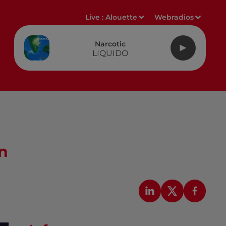
Live :
Alouette
Webradios
Narcotic
LIQUIDO
n