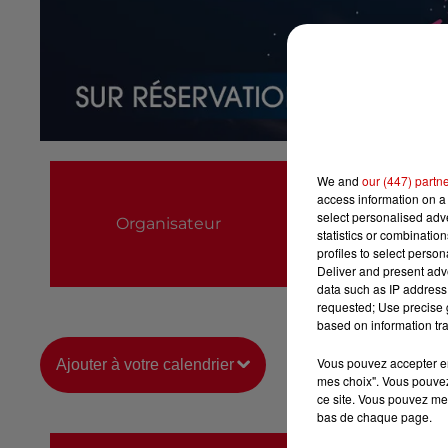
Château de Talmo
We and
our (447) partn
access information on a 
0251902743
select personalised ad
Organisateur
statistics or combinatio
chateau@talmontsai
profiles to select person
Deliver and present adv
https://web.digiti
data such as IP address 
requested; Use precise g
based on information tra
Vous pouvez accepter en 
Ajouter à votre calendrier
mes choix". Vous pouvez
ce site. Vous pouvez met
bas de chaque page.
du
25 août 2026 à