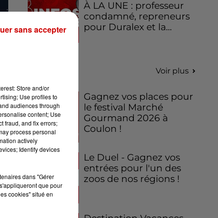
À LA UNE : professeur
condamné, repreneurs
pour Duralex et la...
uer sans accepter
Jeux
Voir plus
erest: Store and/or
Gagnez vos places pour
tising; Use profiles to
tand audiences through
le festival Marché
personalise content; Use
Gourmand 2026 à
 fraud, and fix errors;
Coulon !
 may process personal
mation actively
vices; Identify devices
Le Duel - Gagnez vos
entrées pour l'un des
rtenaires dans "Gérer
zoos de nos régions !
s'appliqueront que pour
les cookies" situé en