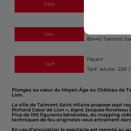
Date
au
25 août 2026 à
8 rue du château
Lieu
85440
Talmont-Sai
Payant
Tarif
Tarif : adulte : 22€ 
Plongez au cœur du Moyen Âge au Château de Tal
Lion.
La ville de Talmont-Saint-Hilaire propose sept r
Richard Cœur de Lion », signé Jacques Raveleau 
Plus de 100 figurants bénévoles, du mapping vidé
techniques de feu originales vous entraînent dan
En cas d’annulation le spectacle est reporté au je