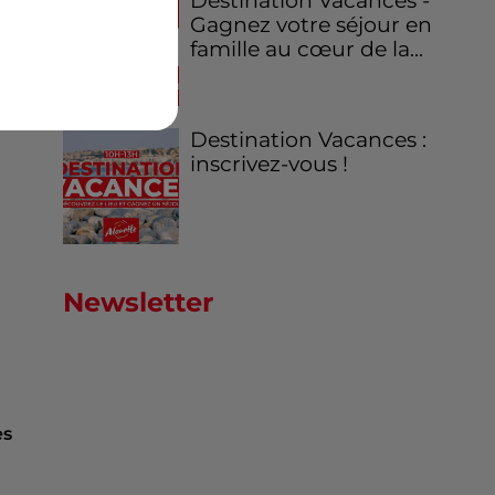
Destination Vacances -
Gagnez votre séjour en
famille au cœur de la...
Destination Vacances :
inscrivez-vous !
Newsletter
es