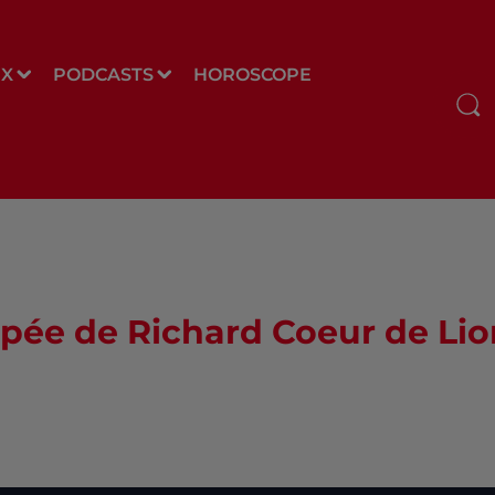
UX
PODCASTS
HOROSCOPE
opée de Richard Coeur de Lio