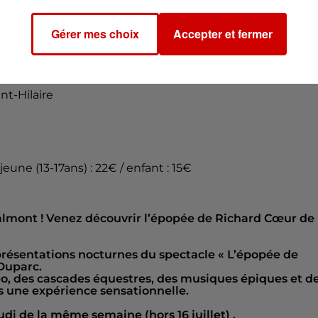
 0h00
Gérer mes choix
Accepter et fermer
nt-Hilaire
/ jeune (13-17ans) : 22€ / enfant : 15€
mont ! Venez découvrir l’épopée de Richard Cœur de
eprésentations nocturnes du spectacle « L’épopée de
Duparc.
o, des cascades équestres, des musiques épiques et d
s une expérience sensationnelle.
udi de la même semaine (hors 16 juillet) .