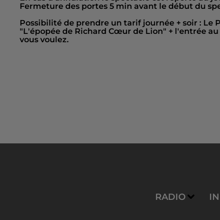
Fermeture des portes 5 min avant le début du spe
Possibilité de prendre un tarif journée + soir : Le
"L'épopée de Richard Cœur de Lion" + l'entrée au 
vous voulez.
RADIO
I