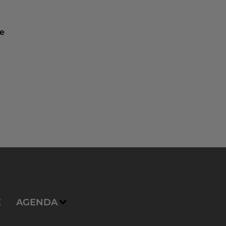
ue
E
AGENDA