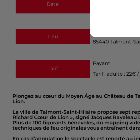
Date
au
11 août 2026 à 
8 rue du château
Lieu
85440
Talmont-Sai
Payant
Tarif
Tarif : adulte : 22€ 
Plongez au cœur du Moyen Âge au Château de Tal
Lion.
La ville de Talmont-Saint-Hilaire propose sept r
Richard Cœur de Lion », signé Jacques Raveleau 
Plus de 100 figurants bénévoles, du mapping vidé
techniques de feu originales vous entraînent dan
En cas d’annulation le spectacle est reporté au je