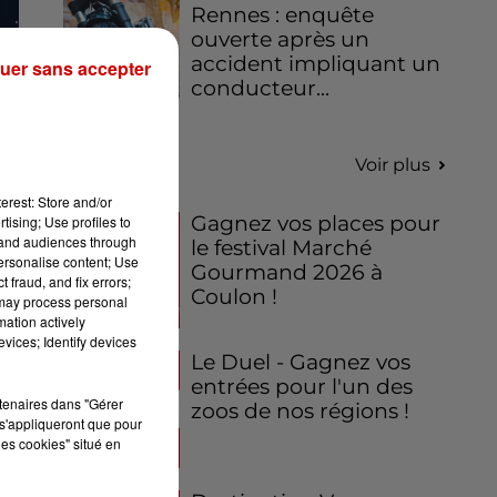
Rennes : enquête
ouverte après un
accident impliquant un
uer sans accepter
conducteur...
Jeux
Voir plus
erest: Store and/or
Gagnez vos places pour
tising; Use profiles to
tand audiences through
le festival Marché
personalise content; Use
Gourmand 2026 à
 fraud, and fix errors;
Coulon !
 may process personal
mation actively
vices; Identify devices
Le Duel - Gagnez vos
entrées pour l'un des
rtenaires dans "Gérer
zoos de nos régions !
s'appliqueront que pour
les cookies" situé en