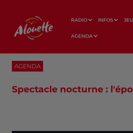
RADIO
INFOS
JE
AGENDA
AGENDA
Spectacle nocturne : l'ép