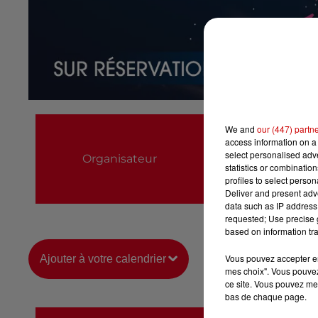
Château de Talmo
We and
our (447) partn
access information on a 
0251902743
select personalised ad
Organisateur
statistics or combinatio
chateau@talmontsai
profiles to select person
Deliver and present adv
https://web.digiti
data such as IP address 
requested; Use precise g
based on information tra
Vous pouvez accepter en 
Ajouter à votre calendrier
mes choix". Vous pouvez
ce site. Vous pouvez met
bas de chaque page.
du
11 août 2026 à