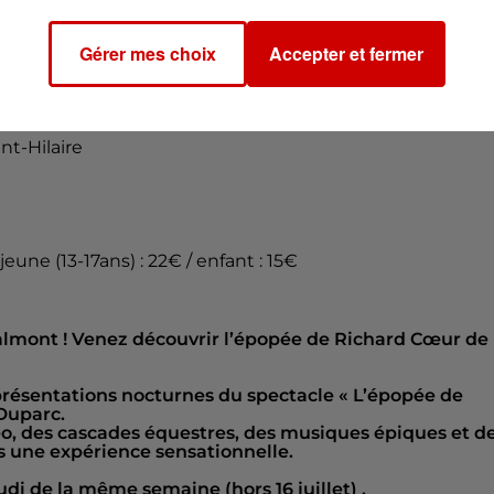
0h00
Gérer mes choix
Accepter et fermer
nt-Hilaire
/ jeune (13-17ans) : 22€ / enfant : 15€
mont ! Venez découvrir l’épopée de Richard Cœur de
eprésentations nocturnes du spectacle « L’épopée de
Duparc.
o, des cascades équestres, des musiques épiques et d
s une expérience sensationnelle.
udi de la même semaine (hors 16 juillet) .