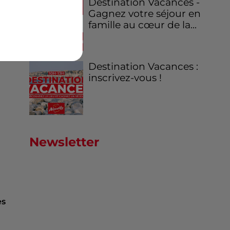
Destination Vacances -
Gagnez votre séjour en
famille au cœur de la...
Destination Vacances :
inscrivez-vous !
Newsletter
es