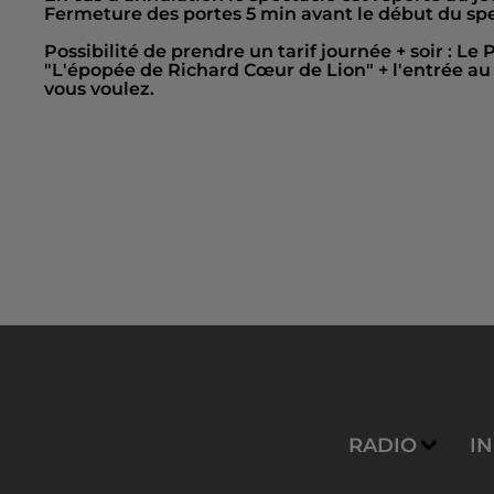
Fermeture des portes 5 min avant le début du spe
Possibilité de prendre un tarif journée + soir : Le
"L'épopée de Richard Cœur de Lion" + l'entrée au 
vous voulez.
RADIO
I