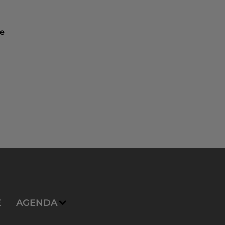
ue
E
AGENDA