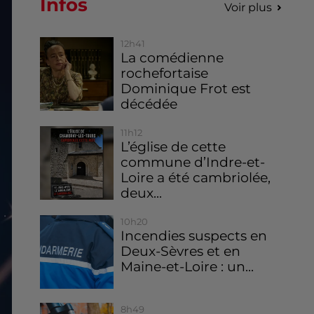
Infos
Voir plus
12h41
La comédienne
rochefortaise
Dominique Frot est
décédée
11h12
L’église de cette
commune d’Indre-et-
Loire a été cambriolée,
deux...
10h20
Incendies suspects en
Deux-Sèvres et en
Maine-et-Loire : un...
8h49