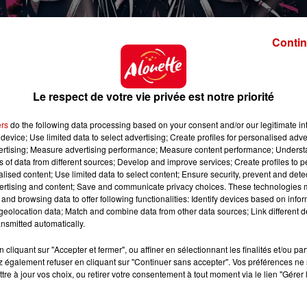
Contin
Le respect de votre vie privée est notre priorité
nt
ers
do the following data processing based on your consent and/or our legitimate int
device; Use limited data to select advertising; Create profiles for personalised adver
vertising; Measure advertising performance; Measure content performance; Unders
ns of data from different sources; Develop and improve services; Create profiles to 
nthilaire.fr
alised content; Use limited data to select content; Ensure security, prevent and detect
ertising and content; Save and communicate privacy choices. These technologies
ck.com/ext/billetterie5/?site=chateautalmont
and browsing data to offer following functionalities: Identify devices based on infor
eolocation data; Match and combine data from other data sources; Link different de
nsmitted automatically.
cliquant sur "Accepter et fermer", ou affiner en sélectionnant les finalités et/ou pa
 également refuser en cliquant sur "Continuer sans accepter". Vos préférences ne 
tre à jour vos choix, ou retirer votre consentement à tout moment via le lien "Gérer 
 0h00