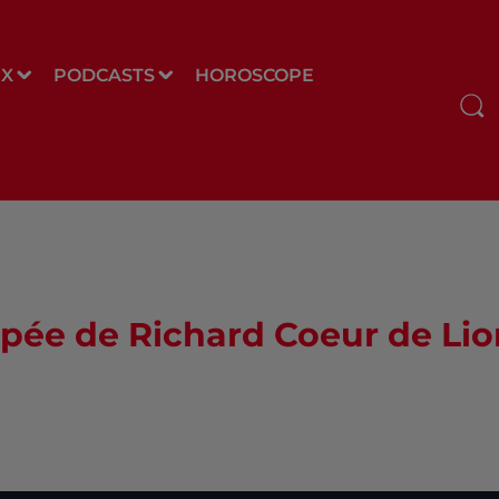
UX
PODCASTS
HOROSCOPE
opée de Richard Coeur de Lio