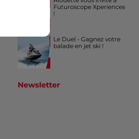
Alouette vous invite à
Futuroscope Xperiences
!
Le Duel - Gagnez votre
balade en jet ski !
Newsletter