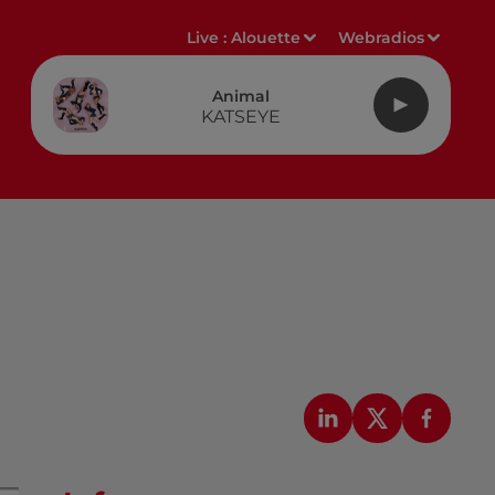
Live :
Alouette
Webradios
Animal
KATSEYE