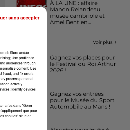
À LA UNE : affaire
Manon Relandeau,
musée cambriolé et
uer sans accepter
Amel Bent en...
Jeux
Voir plus
erest: Store and/or
Gagnez vos places pour
tising; Use profiles to
tand audiences through
le Festival du Roi Arthur
personalise content; Use
2026 !
 fraud, and fix errors;
 may process personal
mation actively
vices; Identify devices
Gagnez vos entrées
pour le Musée du Sport
rtenaires dans "Gérer
Automobile au Mans !
s'appliqueront que pour
les cookies" situé en