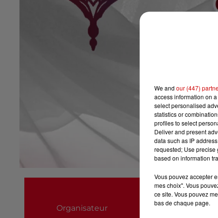
We and
our (447) partn
access information on a 
select personalised ad
statistics or combinatio
profiles to select person
Deliver and present adv
data such as IP address 
requested; Use precise g
based on information tra
Vous pouvez accepter en 
Danses et Cie
mes choix". Vous pouvez
ce site. Vous pouvez met
0681329001
bas de chaque page.
Organisateur
sophiasoladanseu