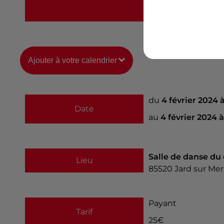
https://ladanseorie
Ajouter à votre calendrier
du
4 février 2024 
Date
au
4 février 2024 
Salle de danse du
Lieu
85520
Jard sur Mer
Payant
Tarif
25€