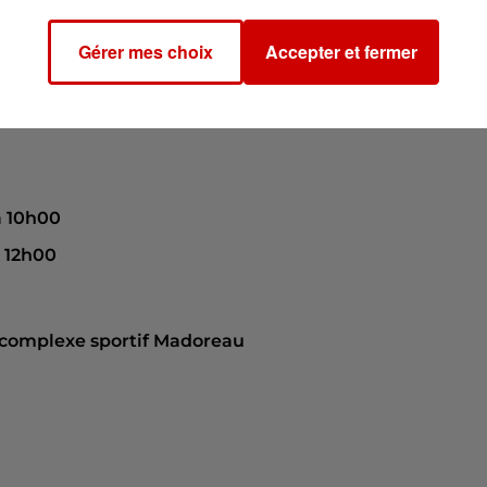
ntale.fr/cours-danse-orientale-jard-sur-mer/
Gérer mes choix
Accepter et fermer
à 10h00
à 12h00
 complexe sportif Madoreau