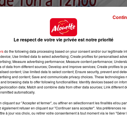
Contin
Le respect de votre vie privée est notre priorité
ers
do the following data processing based on your consent and/or our legitimate int
device; Use limited data to select advertising; Create profiles for personalised adver
vertising; Measure advertising performance; Measure content performance; Unders
ns of data from different sources; Develop and improve services; Create profiles to 
alised content; Use limited data to select content; Ensure security, prevent and detect
ertising and content; Save and communicate privacy choices. These technologies
and browsing data to offer following functionalities: Identify devices based on infor
eolocation data; Match and combine data from other data sources; Link different de
nsmitted automatically.
cliquant sur "Accepter et fermer", ou affiner en sélectionnant les finalités et/ou pa
 également refuser en cliquant sur "Continuer sans accepter". Vos préférences ne 
tre à jour vos choix, ou retirer votre consentement à tout moment via le lien "Gérer 
se@gmail.com