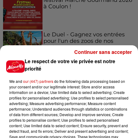
à Coulon !
Le Duel - Gagnez vos entrées
pour l'un des zoos de nos
régions !
Continuer sans accepter
Le respect de votre vie privée est notre
priorité
Destination Vacances - Gagnez
We and
our (447) partners
do the following data processing based on
votre séjour en famille au cœur
your consent and/or our legitimate interest: Store and/or access
de la...
information on a device; Use limited data to select advertising; Create
profiles for personalised advertising; Use profiles to select personalised
advertising; Measure advertising performance; Measure content
performance; Understand audiences through statistics or combinations
of data from different sources; Develop and improve services; Create
Destination Vacances : inscrivez-
profiles to personalise content; Use profiles to select personalised
vous !
content; Use limited data to select content; Ensure security, prevent and
detect fraud, and fix errors; Deliver and present advertising and content;
Save and communicate privacy choices. These technologies may