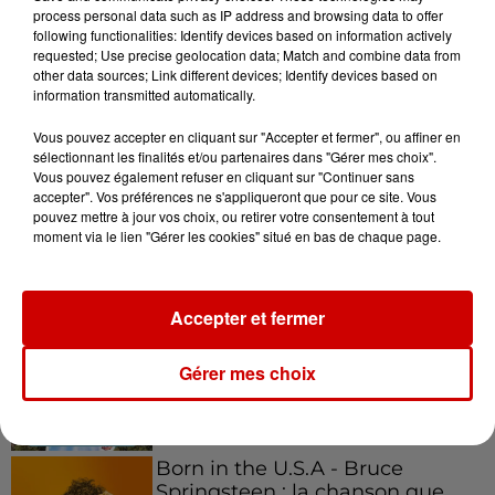
process personal data such as IP address and browsing data to offer
following functionalities: Identify devices based on information actively
requested; Use precise geolocation data; Match and combine data from
other data sources; Link different devices; Identify devices based on
information transmitted automatically.
Podcasts
Voir plus
Vous pouvez accepter en cliquant sur "Accepter et fermer", ou affiner en
sélectionnant les finalités et/ou partenaires dans "Gérer mes choix".
Kelly Massol, figure
Vous pouvez également refuser en cliquant sur "Continuer sans
emblématique de
accepter". Vos préférences ne s'appliqueront que pour ce site. Vous
pouvez mettre à jour vos choix, ou retirer votre consentement à tout
l'entrepreneuriat féminin
moment via le lien "Gérer les cookies" situé en bas de chaque page.
Accepter et fermer
Aménager un school bus au
Canada et accueillir les bleus à
Boston,...
Gérer mes choix
Born in the U.S.A - Bruce
Springsteen : la chanson que