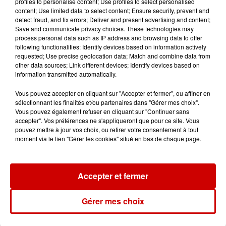
profiles to personalise content; Use profiles to select personalised
content; Use limited data to select content; Ensure security, prevent and
detect fraud, and fix errors; Deliver and present advertising and content;
Le Duel - Gagnez votre balade
Save and communicate privacy choices. These technologies may
en jet ski !
process personal data such as IP address and browsing data to offer
following functionalities: Identify devices based on information actively
requested; Use precise geolocation data; Match and combine data from
other data sources; Link different devices; Identify devices based on
information transmitted automatically.
Vous pouvez accepter en cliquant sur "Accepter et fermer", ou affiner en
sélectionnant les finalités et/ou partenaires dans "Gérer mes choix".
Podcasts
Vous pouvez également refuser en cliquant sur "Continuer sans
Voir plus
accepter". Vos préférences ne s'appliqueront que pour ce site. Vous
pouvez mettre à jour vos choix, ou retirer votre consentement à tout
moment via le lien "Gérer les cookies" situé en bas de chaque page.
Kelly Massol, figure
emblématique de
l'entrepreneuriat féminin
Accepter et fermer
Gérer mes choix
Aménager un school bus au
Canada et accueillir les bleus à