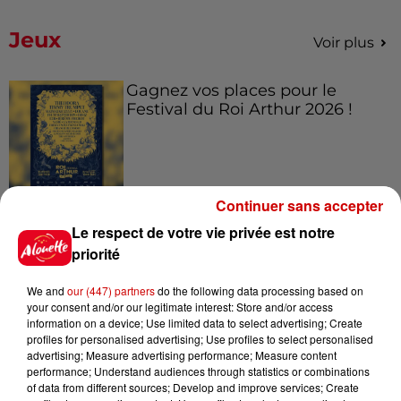
Jeux
Voir plus
Gagnez vos places pour le
Festival du Roi Arthur 2026 !
Continuer sans accepter
Gagnez vos entrées pour le
Musée du Sport Automobile au
Le respect de votre vie privée est notre
Mans !
priorité
We and
our (447) partners
do the following data processing based on
your consent and/or our legitimate interest: Store and/or access
information on a device; Use limited data to select advertising; Create
Alouette vous invite à
profiles for personalised advertising; Use profiles to select personalised
Futuroscope Xperiences !
advertising; Measure advertising performance; Measure content
performance; Understand audiences through statistics or combinations
of data from different sources; Develop and improve services; Create