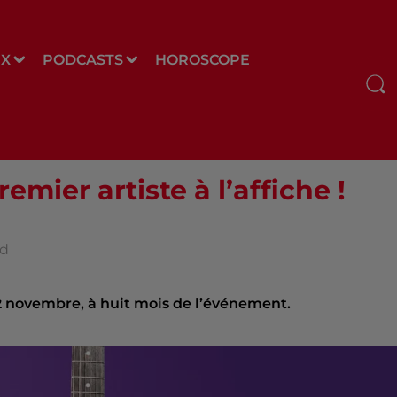
UX
PODCASTS
HOROSCOPE
emier artiste à l’affiche !
rd
2 novembre, à huit mois de l’événement.