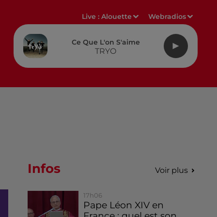
Live :
Alouette
Webradios
Ce Que L'on S'aime
TRYO
Infos
Voir plus
17h06
Pape Léon XIV en
France : quel est son