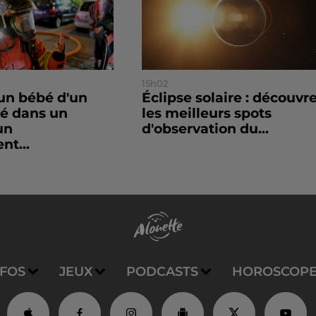
15h02
un bébé d'un
Éclipse solaire : découvr
sé dans un
les meilleurs spots
un
d'observation du...
nt...
NFOS
JEUX
PODCASTS
HOROSCOP