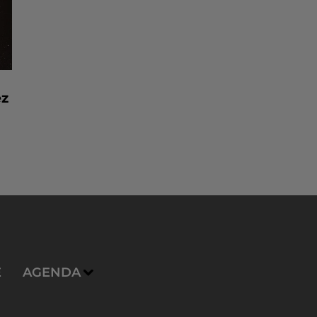
ez
E
AGENDA