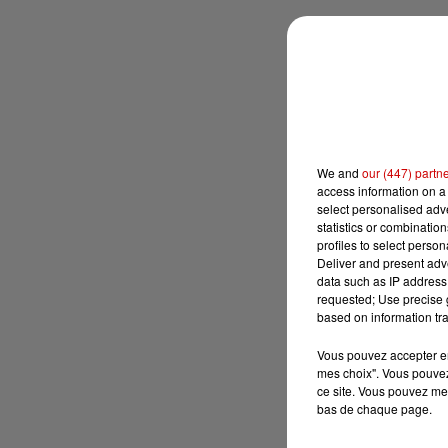
We and
our (447) partn
access information on a 
select personalised ad
statistics or combinatio
profiles to select person
Deliver and present adv
data such as IP address 
requested; Use precise g
based on information tra
Vous pouvez accepter en 
mes choix". Vous pouvez
ce site. Vous pouvez met
bas de chaque page.