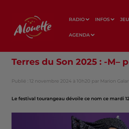
RADIO
INFOS
JE
AGENDA
Terres du Son 2025 : -M– pr
Publié : 12 novembre 2024 à 10h20 par Marion Gala
Le festival tourangeau dévoile ce nom ce mardi 1