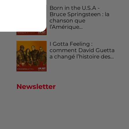
Born in the U.S.A -
Bruce Springsteen : la
chanson que
l’Amérique...
I Gotta Feeling :
comment David Guetta
a changé l’histoire des...
Newsletter