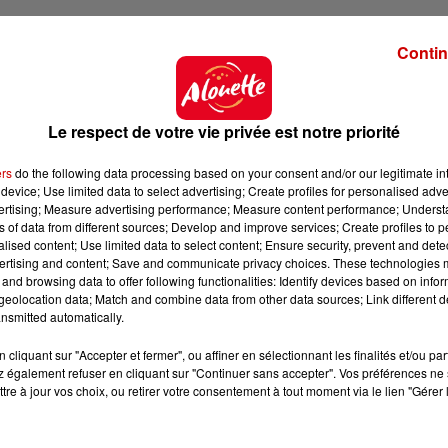
Contin
Le respect de votre vie privée est notre priorité
ers
do the following data processing based on your consent and/or our legitimate int
device; Use limited data to select advertising; Create profiles for personalised adver
vertising; Measure advertising performance; Measure content performance; Unders
ns of data from different sources; Develop and improve services; Create profiles to 
alised content; Use limited data to select content; Ensure security, prevent and detect
ertising and content; Save and communicate privacy choices. These technologies
and browsing data to offer following functionalities: Identify devices based on infor
eolocation data; Match and combine data from other data sources; Link different de
nsmitted automatically.
cliquant sur "Accepter et fermer", ou affiner en sélectionnant les finalités et/ou pa
 également refuser en cliquant sur "Continuer sans accepter". Vos préférences ne 
tre à jour vos choix, ou retirer votre consentement à tout moment via le lien "Gérer 