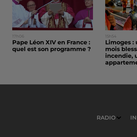
17h06
15h54
Pape Léon XIV en France :
Limoges : 
quel est son programme ?
mois bles
incendie, 
apparteme
RADIO
I