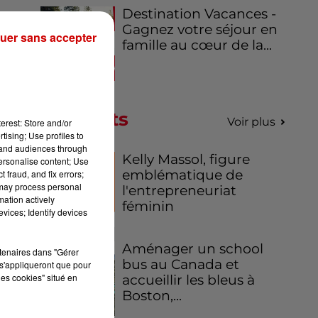
Destination Vacances -
Gagnez votre séjour en
uer sans accepter
famille au cœur de la...
Podcasts
Voir plus
erest: Store and/or
tising; Use profiles to
tand audiences through
Kelly Massol, figure
personalise content; Use
emblématique de
 fraud, and fix errors;
 may process personal
l'entrepreneuriat
mation actively
féminin
vices; Identify devices
Aménager un school
rtenaires dans "Gérer
bus au Canada et
s'appliqueront que pour
les cookies" situé en
accueillir les bleus à
Boston,...