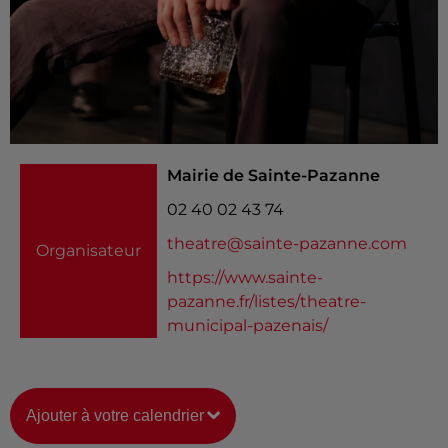
Mairie de Sainte-Pazanne
02 40 02 43 74
theatre@sainte-pazanne.com
Organisateur
https://www.sainte-
pazanne.fr/listes/theatre-
municipal-pazenais/
Ajouter à votre calendrier