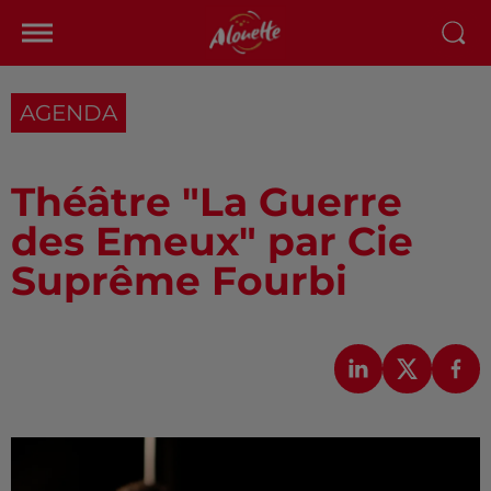
AGENDA
Théâtre "La Guerre
des Emeux" par Cie
Suprême Fourbi