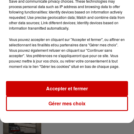
Save and communicate privacy choices. These technologies may
d'un jeune militaire, le combat
process personal data such as IP address and browsing data to offer
radical et sanguinaire d'un
following functionalities: Identify devices based on information actively
général, les manœuvres politiques
requested; Use precise geolocation data; Match and combine data from
other data sources; Link different devices; Identify devices based on
d'un ministre de la défense et la
information transmitted automatically.
lassitude d'une femme de soldat.
Vous pouvez accepter en cliquant sur "Accepter et fermer", ou affiner en
Infos
Voir plus
sélectionnant les finalités et/ou partenaires dans "Gérer mes choix".
Vous pouvez également refuser en cliquant sur "Continuer sans
accepter". Vos préférences ne s'appliqueront que pour ce site. Vous
12h41
pouvez mettre à jour vos choix, ou retirer votre consentement à tout
La comédienne rochefortaise
moment via le lien "Gérer les cookies" situé en bas de chaque page.
Dominique Frot est décédée
Accepter et fermer
11h12
Gérer mes choix
L’église de cette commune
d’Indre-et-Loire a été
cambriolée, deux...