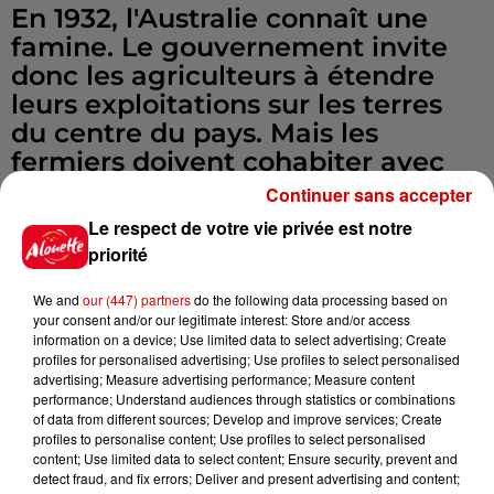
En 1932, l'Australie connaît une
famine. Le gouvernement invite
donc les agriculteurs à étendre
leurs exploitations sur les terres
du centre du pays. Mais les
fermiers doivent cohabiter avec
les émeus qui ravagent les
Continuer sans accepter
cultures. Dépassés par la situation,
Le respect de votre vie privée est notre
ils demandent une aide militaire
priorité
au gouvernement qui déclare la
guerre aux émeus. C'est à ce jour
We and
our (447) partners
do the following data processing based on
your consent and/or our legitimate interest: Store and/or access
la seule et unique guerre inter-
information on a device; Use limited data to select advertising; Create
espèce officiellement reconnue.
profiles for personalised advertising; Use profiles to select personalised
advertising; Measure advertising performance; Measure content
performance; Understand audiences through statistics or combinations
La Guerre des Émeus propose une
of data from different sources; Develop and improve services; Create
profiles to personalise content; Use profiles to select personalised
plongée dans cet événement
content; Use limited data to select content; Ensure security, prevent and
historique à travers le regard naïf
detect fraud, and fix errors; Deliver and present advertising and content;