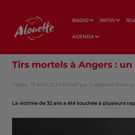
RADIO
INFOS
JE
AGENDA
Tirs mortels à Angers : 
Publié : 19 août 2024 à 11h57 par Joséphine Point a
La victime de 32 ans a été touchée à plusieurs repr