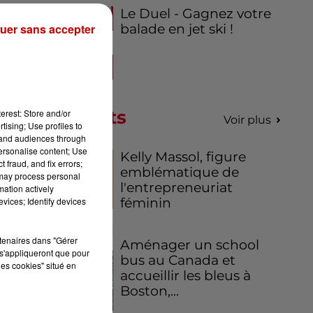
Le Duel - Gagnez votre
uer sans accepter
balade en jet ski !
Podcasts
erest: Store and/or
Voir plus
tising; Use profiles to
tand audiences through
personalise content; Use
Kelly Massol, figure
 fraud, and fix errors;
emblématique de
 may process personal
l'entrepreneuriat
mation actively
vices; Identify devices
féminin
rtenaires dans "Gérer
Aménager un school
s'appliqueront que pour
bus au Canada et
les cookies" situé en
accueillir les bleus à
Boston,...