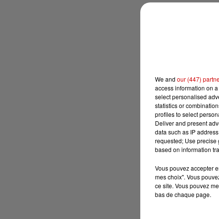
We and
our (447) partn
access information on a 
select personalised ad
statistics or combinatio
profiles to select person
Deliver and present adv
data such as IP address 
requested; Use precise g
based on information tra
Vous pouvez accepter en 
mes choix". Vous pouvez
ce site. Vous pouvez met
bas de chaque page.