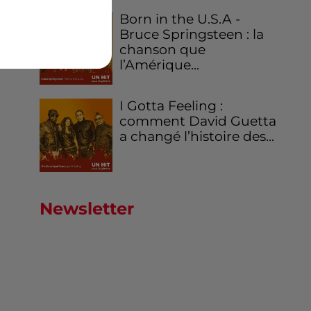
Born in the U.S.A -
Bruce Springsteen : la
chanson que
l’Amérique...
I Gotta Feeling :
comment David Guetta
a changé l’histoire des...
Newsletter