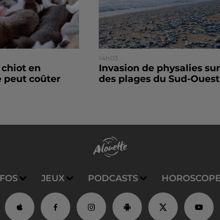
14h03
 chiot en
Invasion de physalies sur
 peut coûter
des plages du Sud-Ouest
NFOS
JEUX
PODCASTS
HOROSCOP