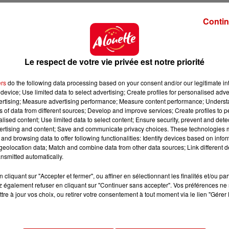
Contin
Le respect de votre vie privée est notre priorité
ers
do the following data processing based on your consent and/or our legitimate int
device; Use limited data to select advertising; Create profiles for personalised adver
vertising; Measure advertising performance; Measure content performance; Unders
ns of data from different sources; Develop and improve services; Create profiles to 
alised content; Use limited data to select content; Ensure security, prevent and detect
ertising and content; Save and communicate privacy choices. These technologies
and browsing data to offer following functionalities: Identify devices based on infor
eolocation data; Match and combine data from other data sources; Link different de
nsmitted automatically.
cliquant sur "Accepter et fermer", ou affiner en sélectionnant les finalités et/ou pa
 également refuser en cliquant sur "Continuer sans accepter". Vos préférences ne 
tre à jour vos choix, ou retirer votre consentement à tout moment via le lien "Gérer 