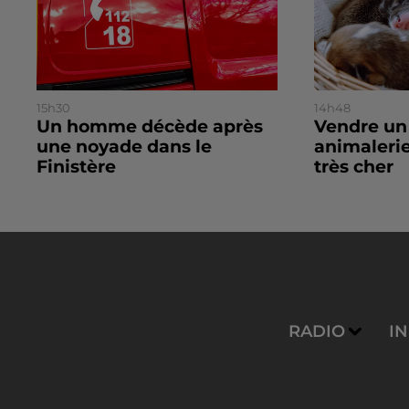
15h30
14h48
Un homme décède après
Vendre un
une noyade dans le
animalerie
Finistère
très cher
RADIO
I