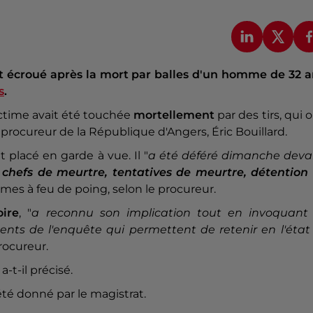
écroué après la mort par balles d'un homme de 32 a
s
.
ictime avait été touchée
mortellement
par des tirs, qui 
e procureur de la République d'Angers, Éric Bouillard.
 placé en garde à vue. Il "
a été déféré dimanche deva
hefs de meurtre, tentatives de meurtre, détention 
armes à feu de poing, selon le procureur.
oire
, "
a reconnu son implication tout en invoquan
nts de l'enquête qui permettent de retenir en l'état
procureur.
, a-t-il précisé.
été donné par le magistrat.