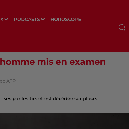
UX
PODCASTS
HOROSCOPE
un homme mis en examen
vec AFP
ises par les tirs et est décédée sur place.