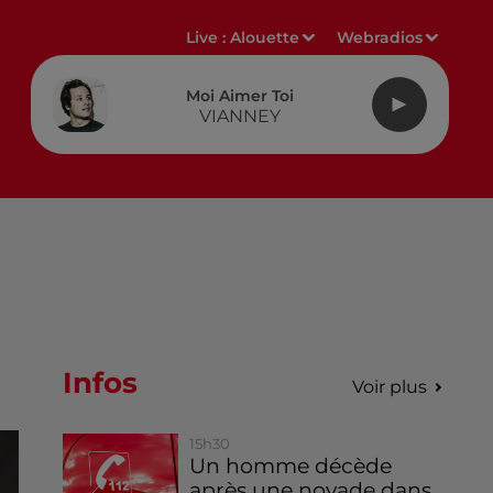
Live :
Alouette
Webradios
Moi Aimer Toi
VIANNEY
Infos
Voir plus
15h30
Un homme décède
après une noyade dans