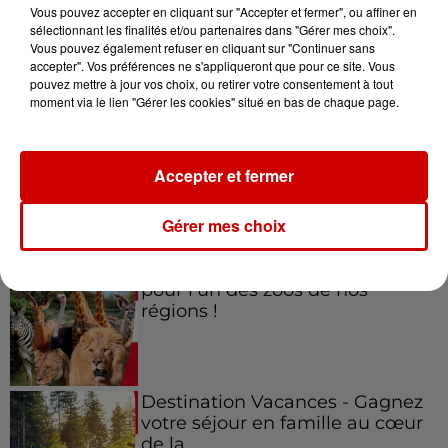
Vous pouvez accepter en cliquant sur "Accepter et fermer", ou affiner en
sélectionnant les finalités et/ou partenaires dans "Gérer mes choix".
Vous pouvez également refuser en cliquant sur "Continuer sans
accepter". Vos préférences ne s'appliqueront que pour ce site. Vous
Jeux
Voir plus
pouvez mettre à jour vos choix, ou retirer votre consentement à tout
moment via le lien "Gérer les cookies" situé en bas de chaque page.
Gagnez vos places pour le
festival Marché Gourmand 2026
Accepter et fermer
à Coulon !
Gérer mes choix
Le Duel - Gagnez vos entrées
pour l'un des zoos de nos
régions !
Destination Vacances - Gagnez
votre séjour en famille au cœur
de la...