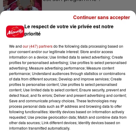
Continuer sans accepter
Le respect de votre vie privée est notre
7 août 2026
Limoges : un bébé d'un mois
priorité
blessé dans un incendie, un
appartement...
We and
our (447) partners
do the following data processing based on
your consent and/or our legitimate interest: Store and/or access
information on a device; Use limited data to select advertising; Create
profiles for personalised advertising; Use profiles to select personalised
7 août 2026
advertising; Measure advertising performance; Measure content
Éclipse solaire : découvrez les
performance; Understand audiences through statistics or combinations
of data from different sources; Develop and improve services; Create
meilleurs spots d'observation
profiles to personalise content; Use profiles to select personalised
du...
content; Use limited data to select content; Ensure security, prevent and
detect fraud, and fix errors; Deliver and present advertising and content;
Save and communicate privacy choices. These technologies may
process personal data such as IP address and browsing data to offer
7 août 2026
following functionalities: Identify devices based on information actively
À LA UNE : professeur
requested; Use precise geolocation data; Match and combine data from
condamné, repreneurs pour
other data sources; Link different devices; Identify devices based on
Duralex et la...
information transmitted automatically.