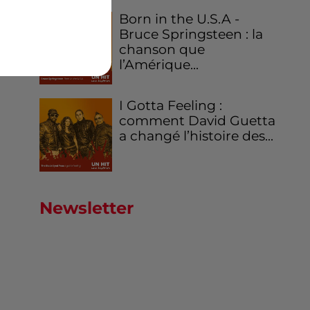
Born in the U.S.A -
Bruce Springsteen : la
chanson que
l’Amérique...
I Gotta Feeling :
comment David Guetta
a changé l’histoire des...
Newsletter