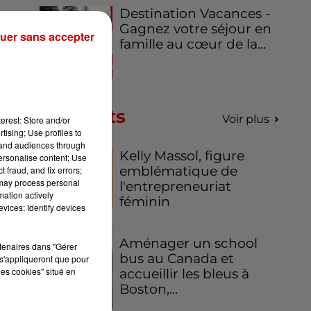
Destination Vacances -
oin
Gagnez votre séjour en
uer sans accepter
on
famille au cœur de la...
ts
,
me
en
Podcasts
Voir plus
erest: Store and/or
tising; Use profiles to
tand audiences through
 de
Kelly Massol, figure
personalise content; Use
emblématique de
 fraud, and fix errors;
 may process personal
l'entrepreneuriat
mation actively
féminin
vices; Identify devices
Aménager un school
rtenaires dans "Gérer
bus au Canada et
s'appliqueront que pour
les cookies" situé en
accueillir les bleus à
Boston,...