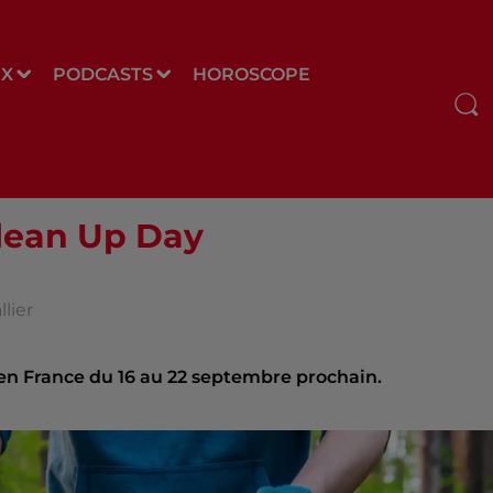
UX
PODCASTS
HOROSCOPE
Clean Up Day
lier
 en France du 16 au 22 septembre prochain.