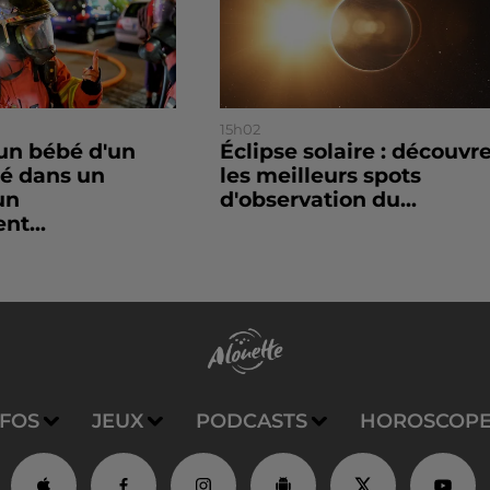
15h02
un bébé d'un
Éclipse solaire : découvr
sé dans un
les meilleurs spots
un
d'observation du...
nt...
NFOS
JEUX
PODCASTS
HOROSCOP