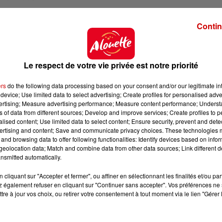
échets dans notre environnement, l'organisation a bes
Contin
nos villes, campagnes et plages plus propres. L'éditi
s en France
pour une récolte de
990 tonnes de déche
insi de toute pollution 5 millions de mètres cubes d'eau.
Le respect de votre vie privée est notre priorité
s le
Grand Ouest,
notamment les grandes villes com
e nombreuses actions sont menées sur les
plages et 
ers
do the following data processing based on your consent and/or our legitimate int
 ou à Saint-Philbert-de-Grand-Lieu.
device; Use limited data to select advertising; Create profiles for personalised adver
vertising; Measure advertising performance; Measure content performance; Unders
x des récoltes organisées près de chez vous sur le
site
ns of data from different sources; Develop and improve services; Create profiles to 
n qui aura un impact planétaire !
alised content; Use limited data to select content; Ensure security, prevent and detect
ertising and content; Save and communicate privacy choices. These technologies
and browsing data to offer following functionalities: Identify devices based on infor
eolocation data; Match and combine data from other data sources; Link different de
nsmitted automatically.
cliquant sur "Accepter et fermer", ou affiner en sélectionnant les finalités et/ou pa
 également refuser en cliquant sur "Continuer sans accepter". Vos préférences ne 
tre à jour vos choix, ou retirer votre consentement à tout moment via le lien "Gérer 