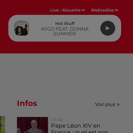
Live :
Alouette
Webradios
Hot Stuff
KYGO FEAT. DONNA
SUMMER
Infos
Voir plus
17h06
Pape Léon XIV en
France : quel est son