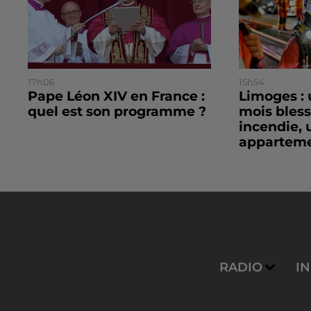
17h06
15h54
Pape Léon XIV en France :
Limoges : 
quel est son programme ?
mois bles
incendie, 
apparteme
RADIO
I