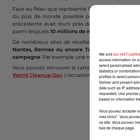
Face au fléau que représente l'omniprésence de d
du plus de monde possible pour tenter de rendre 
précédente avait réuni près de
150 000 personne
parmi lesquels
10 millions de mégots
, épargnant a
De nombreux sites de récoltes se retrouvent dan
Nantes, Rennes ou encore Tours
, mais aussi d
We and
our (447) partn
campagne
. Par exemple une récolte à Noirmoutier
access information on a 
select personalised ad
Vous pouvez retrouver la carte détaillant
les lieu
statistics or combinatio
World Cleanup Day
. L'occasion de mener une actio
profiles to select person
Deliver and present adv
data such as IP address 
requested; Use precise g
based on information tra
Vous pouvez accepter en 
mes choix". Vous pouvez
ce site. Vous pouvez met
bas de chaque page.