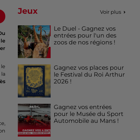
Jeux
Voir plus
Le Duel - Gagnez vos
Du
entrées pour l'un des
le
zoos de nos régions !
er
le
Gagnez vos places pour
la
le Festival du Roi Arthur
2026 !
rès
Gagnez vos entrées
pour le Musée du Sport
Automobile au Mans !
ce,
ion