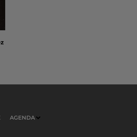
ez
E
AGENDA