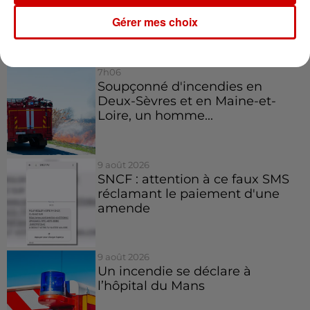
5 novembre.
Gérer mes choix
Infos
Voir plus
7h06
Soupçonné d'incendies en
Deux-Sèvres et en Maine-et-
Loire, un homme...
9 août 2026
SNCF : attention à ce faux SMS
réclamant le paiement d'une
amende
9 août 2026
Un incendie se déclare à
l’hôpital du Mans