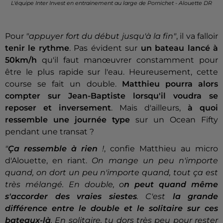
L'équipe Inter Invest en entrainement au large de Pornichet - Alouette DR
Pour
"appuyer fort du début jusqu'à la fin"
, il va falloir
tenir le rythme
. Pas évident sur
un bateau lancé à
50km/h
qu'il faut manœuvrer constamment pour
être le plus rapide sur l'eau. Heureusement, cette
course se fait un double.
Matthieu pourra alors
compter sur Jean-Baptiste lorsqu'il voudra se
reposer et inversement
. Mais d'ailleurs,
à quoi
ressemble une journée type
sur un Ocean Fifty
pendant une transat ?
"
Ça ressemble à rien
!
, confie Matthieu au micro
d'Alouette, en riant.
On mange un peu n'importe
quand, on dort un peu n'importe quand, tout ça est
très mélangé. En double, o
n peut quand même
s'accorder des vraies siestes
. C'est
la grande
différence entre le double et le solitaire sur ces
bateaux-là
. En solitaire, tu dors très peu pour rester