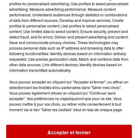
plus petit que l'Ultim
, la catégorie reine en voile.
profiles for personalised advertising; Use profiles to select personalised
advertising; Measure advertising performance; Measure content
Mais le navire n'en reste pas moins très exigeant,
performance; Understand audiences through statistics or combinations
nous rappelle Matthieu.
of data from different sources; Develop and improve services; Create
profiles to personalise content; Use profiles to select personalised
"C'est un bateau qui peut faire
des vitesses autour
content; Use limited data to select content; Ensure security, prevent and
des 30 nœuds (plus de 55km/h)
quand ça va vite.
detect fraud, and fix errors; Deliver and present advertising and content;
Save and communicate privacy choices. These technologies may
Mais ce sont des bateaux qui ont
la particularité
process personal data such as IP address and browsing data to offer
de pouvoir chavirer
, comme tous les multicoques.
following functionalities: Identify devices based on information actively
On n'a pas de quille, on n'a pas de lest en plomb
requested; Use precise geolocation data; Match and combine data from
other data sources; Link different devices; Identify devices based on
qui nous empêche de nous mettre à l'envers.
information transmitted automatically.
Naviguer en multicoque, on sait qu'on a un risque
de chavirer.
Lorsqu'on performe, on est un
Vous pouvez accepter en cliquant sur "Accepter et fermer", ou affiner en
sélectionnant les finalités et/ou partenaires dans "Gérer mes choix".
maximum des performances du bateau, et donc
Vous pouvez également refuser en cliquant sur "Continuer sans
on a une vigilance qui est vraiment de tous les
accepter". Vos préférences ne s'appliqueront que pour ce site. Vous
instants
. Dès lors qu'il y a un peu de vent et que le
pouvez mettre à jour vos choix, ou retirer votre consentement à tout
moment via le lien "Gérer les cookies" situé en bas de chaque page.
bateau est en surpuissance,
ça peut arriver très
vite
."
Départ ce dimanche 26 octobre du Havre. Les
Accepter et fermer
premiers duos vainqueurs sont attendus autour du