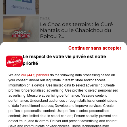
11h28
Le Choc des terroirs : le Curé
Nantais ou le Chabichou du
Poitou ?...
Continuer sans accepter
Le respect de votre vie privée est notre
11h11
Face aux aboiements de chiens
priorité
bruyants, cette commune de
l’Ouest...
We and
our (447) partners
do the following data processing based on
your consent and/or our legitimate interest: Store and/or access
information on a device; Use limited data to select advertising; Create
profiles for personalised advertising; Use profiles to select personalised
advertising; Measure advertising performance; Measure content
performance; Understand audiences through statistics or combinations
Jeux
of data from different sources; Develop and improve services; Create
Voir plus
profiles to personalise content; Use profiles to select personalised
content; Use limited data to select content; Ensure security, prevent and
Gagnez vos places pour
detect fraud, and fix errors; Deliver and present advertising and content;
Save and communicate privacy choices. These technologies may
l'événement Ride the Show à