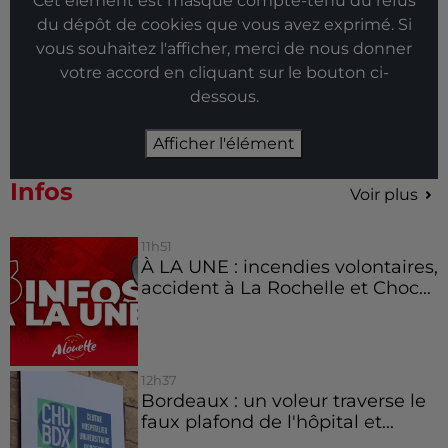
Cet élément est masqué compte-tenu du refus
du dépôt de cookies que vous avez exprimé. Si
vous souhaitez l'afficher, merci de nous donner
votre accord en cliquant sur le bouton ci-
dessous.
Afficher l'élément
Infos
Voir plus
11h51
À LA UNE : incendies volontaires,
accident à La Rochelle et Choc...
12h37
Bordeaux : un voleur traverse le
faux plafond de l'hôpital et...