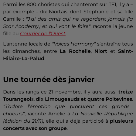
Parmi les 800 choristes qui chanteront sur TF1, il y a –
par exemple - dix Niortais, dont Stéphanie et sa fille
Camille :
"J’ai des amis qui ne regardent jamais (la
Star Academy) et qui vont le faire"
, raconte la jeune
fille au
Courrier de l’Ouest
.
L’antenne locale de
"Voices Harmony"
s’entraîne tous
les dimanches, entre
La Rochelle
,
Niort
et
Saint-
Hilaire-La-Palud
.
Une tournée dès janvier
Dans les rangs ce 21 novembre, il y aura aussi
treize
Tourangeoi
s,
dix Limougeauds et quatre Poitevines
.
"J’adore l’émotion que procurent ces grands
choeurs"
, raconte Amélie à
La Nouvelle République
(édition du 21/11)
, elle qui a déjà participé à
plusieurs
concerts avec son groupe
.