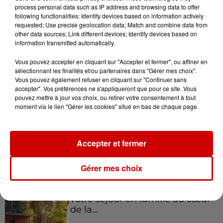
process personal data such as IP address and browsing data to offer
Morlaix !
following functionalities: Identify devices based on information actively
requested; Use precise geolocation data; Match and combine data from
other data sources; Link different devices; Identify devices based on
information transmitted automatically.
Gagnez vos places pour le
Vous pouvez accepter en cliquant sur "Accepter et fermer", ou affiner en
festival Marché Gourmand 2026
sélectionnant les finalités et/ou partenaires dans "Gérer mes choix".
à Coulon !
Vous pouvez également refuser en cliquant sur "Continuer sans
accepter". Vos préférences ne s'appliqueront que pour ce site. Vous
pouvez mettre à jour vos choix, ou retirer votre consentement à tout
moment via le lien "Gérer les cookies" situé en bas de chaque page.
Le Duel - Gagnez vos entrées
pour le parc animalier de votre
Accepter et fermer
choix !
Gérer mes choix
Destination Vacances - Gagnez
votre séjour en famille au cœur
de la...