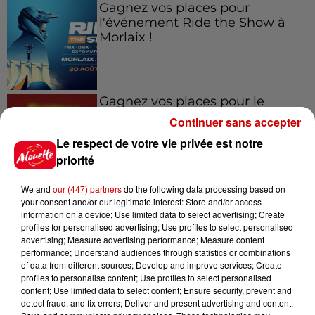
Gagnez vos places pour
l'événement Ride the Show à
Morlaix !
Gagnez vos places pour le
festival Marché Gourmand 2026
Continuer sans accepter
à Coulon !
Le respect de votre vie privée est notre
priorité
We and
our (447) partners
do the following data processing based on
Le Duel - Gagnez vos entrées
your consent and/or our legitimate interest: Store and/or access
pour le parc animalier de votre
information on a device; Use limited data to select advertising; Create
choix !
profiles for personalised advertising; Use profiles to select personalised
advertising; Measure advertising performance; Measure content
performance; Understand audiences through statistics or combinations
of data from different sources; Develop and improve services; Create
profiles to personalise content; Use profiles to select personalised
Destination Vacances - Gagnez
content; Use limited data to select content; Ensure security, prevent and
votre séjour en famille au cœur
detect fraud, and fix errors; Deliver and present advertising and content;