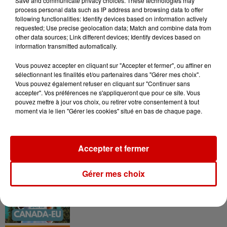
Save and communicate privacy choices. These technologies may
de la...
process personal data such as IP address and browsing data to offer
following functionalities: Identify devices based on information actively
requested; Use precise geolocation data; Match and combine data from
other data sources; Link different devices; Identify devices based on
information transmitted automatically.
Podcasts
Vous pouvez accepter en cliquant sur "Accepter et fermer", ou affiner en
Voir plus
sélectionnant les finalités et/ou partenaires dans "Gérer mes choix".
Vous pouvez également refuser en cliquant sur "Continuer sans
accepter". Vos préférences ne s'appliqueront que pour ce site. Vous
Kelly Massol, figure
pouvez mettre à jour vos choix, ou retirer votre consentement à tout
emblématique de
moment via le lien "Gérer les cookies" situé en bas de chaque page.
l'entrepreneuriat féminin
Accepter et fermer
Aménager un school bus au
Gérer mes choix
Canada et accueillir les bleus à
Boston,...