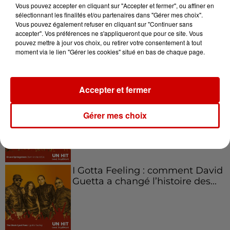
Vous pouvez accepter en cliquant sur "Accepter et fermer", ou affiner en
sélectionnant les finalités et/ou partenaires dans "Gérer mes choix".
Vous pouvez également refuser en cliquant sur "Continuer sans
Aménager un school bus au
accepter". Vos préférences ne s'appliqueront que pour ce site. Vous
pouvez mettre à jour vos choix, ou retirer votre consentement à tout
Canada et accueillir les bleus à
moment via le lien "Gérer les cookies" situé en bas de chaque page.
Boston,...
Accepter et fermer
Born in the U.S.A - Bruce
Springsteen : la chanson que
Gérer mes choix
l’Amérique...
I Gotta Feeling : comment David
Guetta a changé l’histoire des...