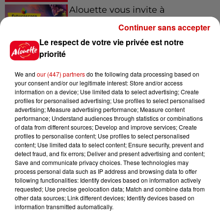
Alouette vous invite à
Futuroscope Xperiences !
Continuer sans accepter
Le respect de votre vie privée est notre
priorité
We and
our (447) partners
do the following data processing based on
Le Duel - Gagnez votre balade
your consent and/or our legitimate interest: Store and/or access
en jet ski !
information on a device; Use limited data to select advertising; Create
profiles for personalised advertising; Use profiles to select personalised
advertising; Measure advertising performance; Measure content
performance; Understand audiences through statistics or combinations
of data from different sources; Develop and improve services; Create
profiles to personalise content; Use profiles to select personalised
content; Use limited data to select content; Ensure security, prevent and
detect fraud, and fix errors; Deliver and present advertising and content;
Podcasts
Voir plus
Save and communicate privacy choices. These technologies may
process personal data such as IP address and browsing data to offer
following functionalities: Identify devices based on information actively
Kelly Massol, figure
requested; Use precise geolocation data; Match and combine data from
emblématique de
other data sources; Link different devices; Identify devices based on
l'entrepreneuriat féminin
information transmitted automatically.