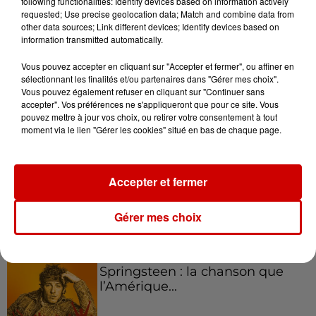
following functionalities: Identify devices based on information actively
requested; Use precise geolocation data; Match and combine data from
Podcasts
other data sources; Link different devices; Identify devices based on
Voir plus
information transmitted automatically.
Vous pouvez accepter en cliquant sur "Accepter et fermer", ou affiner en
Kelly Massol, figure
sélectionnant les finalités et/ou partenaires dans "Gérer mes choix".
emblématique de
Vous pouvez également refuser en cliquant sur "Continuer sans
l'entrepreneuriat féminin
accepter". Vos préférences ne s'appliqueront que pour ce site. Vous
pouvez mettre à jour vos choix, ou retirer votre consentement à tout
moment via le lien "Gérer les cookies" situé en bas de chaque page.
Aménager un school bus au
Canada et accueillir les bleus à
Accepter et fermer
Boston,...
Gérer mes choix
Born in the U.S.A - Bruce
Springsteen : la chanson que
l’Amérique...