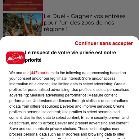
Le Duel - Gagnez vos entrées
pour l'un des zoos de nos
régions !
Continuer sans accepter
Le respect de votre vie privée est notre
Destination Vacances - Gagnez
priorité
votre séjour en famille au cœur
de la...
We and
our (447) partners
do the following data processing based on
your consent and/or our legitimate interest: Store and/or access
information on a device; Use limited data to select advertising; Create
profiles for personalised advertising; Use profiles to select personalised
advertising; Measure advertising performance; Measure content
Destination Vacances : inscrivez-
performance; Understand audiences through statistics or combinations
vous !
of data from different sources; Develop and improve services; Create
profiles to personalise content; Use profiles to select personalised
content; Use limited data to select content; Ensure security, prevent and
detect fraud, and fix errors; Deliver and present advertising and content;
Save and communicate privacy choices. These technologies may
process personal data such as IP address and browsing data to offer