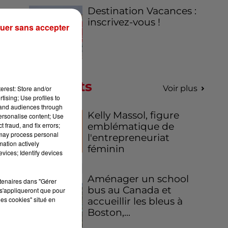
Destination Vacances :
inscrivez-vous !
uer sans accepter
Podcasts
Voir plus
erest: Store and/or
tising; Use profiles to
tand audiences through
Kelly Massol, figure
personalise content; Use
 fraud, and fix errors;
emblématique de
 may process personal
l'entrepreneuriat
mation actively
féminin
vices; Identify devices
Aménager un school
rtenaires dans "Gérer
bus au Canada et
s'appliqueront que pour
les cookies" situé en
accueillir les bleus à
Boston,...