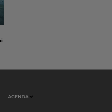
ai
E
AGENDA