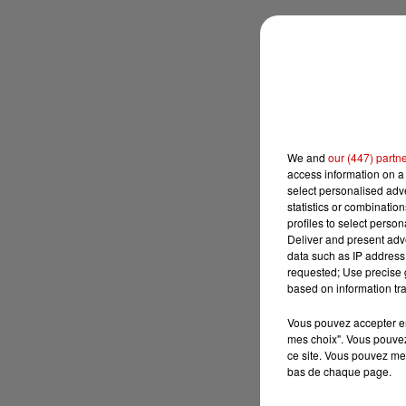
We and
our (447) partn
access information on a 
select personalised ad
statistics or combinatio
profiles to select person
Deliver and present adv
data such as IP address 
requested; Use precise g
based on information tra
Vous pouvez accepter en 
mes choix". Vous pouvez
ce site. Vous pouvez met
bas de chaque page.