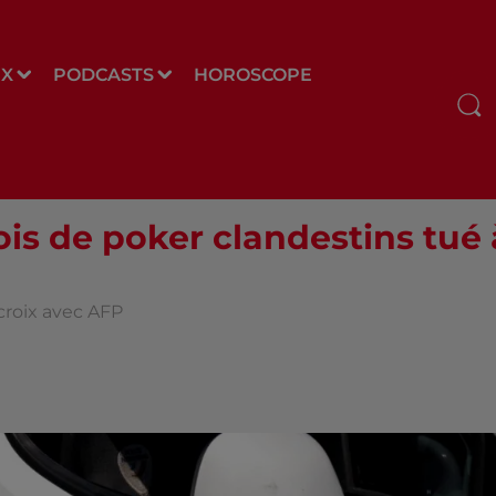
UX
PODCASTS
HOROSCOPE
is de poker clandestins tué 
croix avec AFP