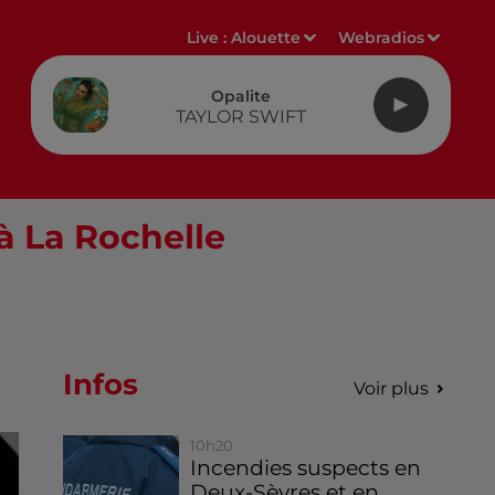
Live :
Alouette
Webradios
Opalite
TAYLOR SWIFT
à La Rochelle
Infos
Voir plus
10h20
Incendies suspects en
Deux-Sèvres et en