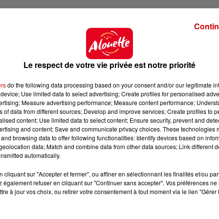
Contin
Le respect de votre vie privée est notre priorité
ers
do the following data processing based on your consent and/or our legitimate int
device; Use limited data to select advertising; Create profiles for personalised adver
vertising; Measure advertising performance; Measure content performance; Unders
ns of data from different sources; Develop and improve services; Create profiles to 
alised content; Use limited data to select content; Ensure security, prevent and detect
ertising and content; Save and communicate privacy choices. These technologies
and browsing data to offer following functionalities: Identify devices based on infor
eolocation data; Match and combine data from other data sources; Link different de
nsmitted automatically.
cliquant sur "Accepter et fermer", ou affiner en sélectionnant les finalités et/ou pa
 également refuser en cliquant sur "Continuer sans accepter". Vos préférences ne 
tre à jour vos choix, ou retirer votre consentement à tout moment via le lien "Gérer 