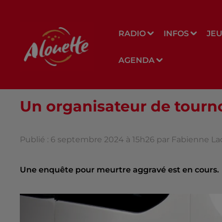
RADIO
INFOS
JE
AGENDA
Un organisateur de tourno
Publié : 6 septembre 2024 à 15h26 par Fabienne La
Une enquête pour meurtre aggravé est en cours.