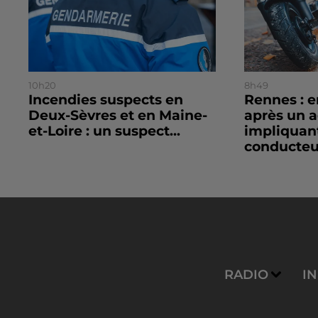
10h20
8h49
Incendies suspects en
Rennes : 
Deux-Sèvres et en Maine-
après un 
et-Loire : un suspect...
impliquan
conducteur
RADIO
I