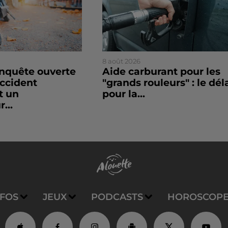
8 août 2026
enquête ouverte
Aide carburant pour les
accident
"grands rouleurs" : le dél
t un
pour la...
...
NFOS
JEUX
PODCASTS
HOROSCOP