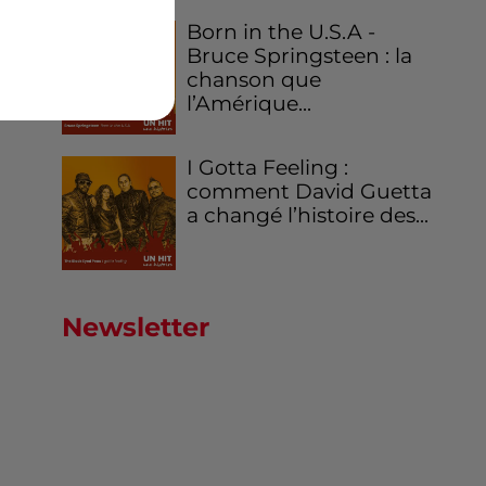
Born in the U.S.A -
Bruce Springsteen : la
chanson que
l’Amérique...
I Gotta Feeling :
comment David Guetta
a changé l’histoire des...
Newsletter