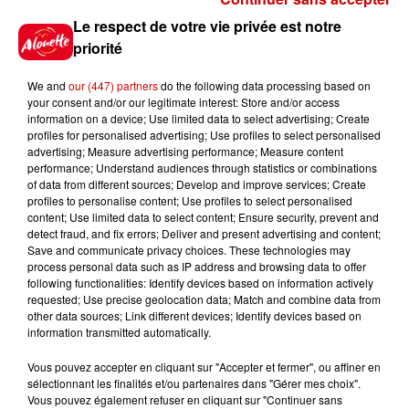
Le respect de votre vie privée est notre
Jeux
priorité
Voir plus
We and
our (447) partners
do the following data processing based on
Gagnez vos places pour le
your consent and/or our legitimate interest: Store and/or access
Festival du Roi Arthur 2026 !
information on a device; Use limited data to select advertising; Create
profiles for personalised advertising; Use profiles to select personalised
advertising; Measure advertising performance; Measure content
performance; Understand audiences through statistics or combinations
of data from different sources; Develop and improve services; Create
profiles to personalise content; Use profiles to select personalised
content; Use limited data to select content; Ensure security, prevent and
Gagnez vos entrées pour le
detect fraud, and fix errors; Deliver and present advertising and content;
Musée du Sport Automobile au
Save and communicate privacy choices. These technologies may
Mans !
process personal data such as IP address and browsing data to offer
following functionalities: Identify devices based on information actively
requested; Use precise geolocation data; Match and combine data from
other data sources; Link different devices; Identify devices based on
information transmitted automatically.
Alouette vous invite à
Futuroscope Xperiences !
Vous pouvez accepter en cliquant sur "Accepter et fermer", ou affiner en
sélectionnant les finalités et/ou partenaires dans "Gérer mes choix".
Vous pouvez également refuser en cliquant sur "Continuer sans