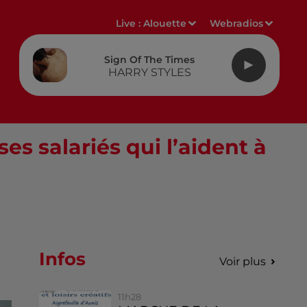
Live :
Alouette
Webradios
Sign Of The Times
HARRY STYLES
s salariés qui l’aident à
Infos
Voir plus
11h28