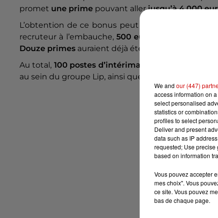
promet
une prime
pouvant aller
jusqu’à 4 000 eu
L’obtention de ce bonus peut se faire si le postula
recruteur à l’embauche,
500 euros
à la fin de la p
Douze primes
auraient déjà été versées depuis s
Au total,
100 postes d’intérimaires
dans les métier
au sein du groupe Lip, ainsi que des
postes perma
We and
our (447) partn
access information on a 
select personalised ad
statistics or combinatio
profiles to select person
Deliver and present adv
data such as IP address 
requested; Use precise g
based on information tra
Vous pouvez accepter en 
mes choix". Vous pouvez
ce site. Vous pouvez met
bas de chaque page.