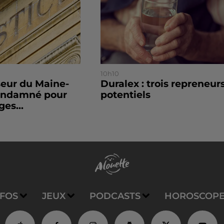
10h10
seur du Maine-
Duralex : trois repreneur
condamné pour
potentiels
es...
NFOS
JEUX
PODCASTS
HOROSCOP