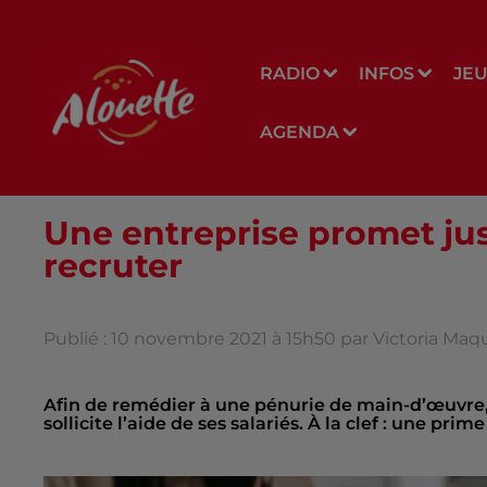
RADIO
INFOS
JE
AGENDA
Une entreprise promet jus
recruter
Publié : 10 novembre 2021 à 15h50 par Victoria Ma
Afin de remédier à une pénurie de main-d’œuvre, 
sollicite l’aide de ses salariés. À la clef : une pri