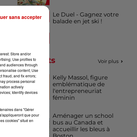
Le Duel - Gagnez votre
ié-
uer sans accepter
balade en jet ski !
é.
oir
erest: Store and/or
Podcasts
tising; Use profiles to
Voir plus
tand audiences through
personalise content; Use
 fraud, and fix errors;
Kelly Massol, figure
 may process personal
emblématique de
mation actively
l'entrepreneuriat
vices; Identify devices
féminin
rtenaires dans "Gérer
s'appliqueront que pour
Aménager un school
les cookies" situé en
bus au Canada et
accueillir les bleus à
Boston,...