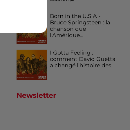
Born in the U.S.A -
Bruce Springsteen : la
chanson que
l’Amérique...
I Gotta Feeling :
comment David Guetta
a changé l’histoire des...
Newsletter