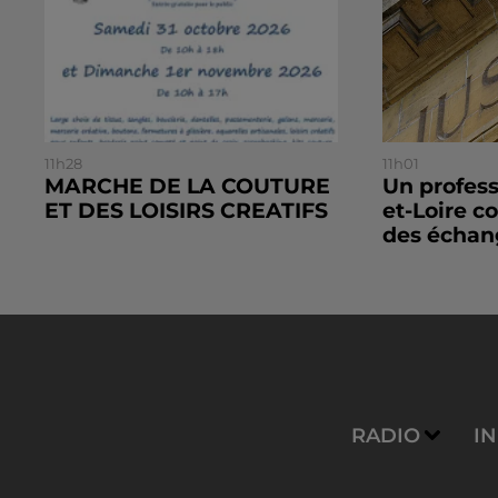
11h28
11h01
MARCHE DE LA COUTURE
Un profes
ET DES LOISIRS CREATIFS
et-Loire 
des échang
RADIO
I