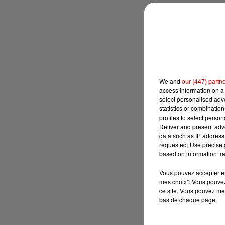
We and
our (447) partn
access information on a 
select personalised ad
statistics or combinatio
profiles to select person
Deliver and present adv
data such as IP address 
requested; Use precise g
based on information tra
Vous pouvez accepter en 
mes choix". Vous pouvez
ce site. Vous pouvez met
bas de chaque page.