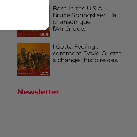
Born in the U.S.A -
Bruce Springsteen : la
chanson que
l’Amérique...
I Gotta Feeling :
comment David Guetta
a changé l’histoire des...
Newsletter