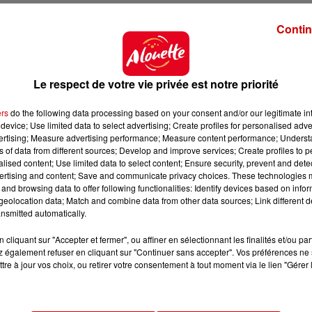
Contin
Le respect de votre vie privée est notre priorité
ers
do the following data processing based on your consent and/or our legitimate int
device; Use limited data to select advertising; Create profiles for personalised adver
vertising; Measure advertising performance; Measure content performance; Unders
ns of data from different sources; Develop and improve services; Create profiles to 
alised content; Use limited data to select content; Ensure security, prevent and detect
ertising and content; Save and communicate privacy choices. These technologies
and browsing data to offer following functionalities: Identify devices based on infor
eolocation data; Match and combine data from other data sources; Link different de
nsmitted automatically.
cliquant sur "Accepter et fermer", ou affiner en sélectionnant les finalités et/ou pa
 également refuser en cliquant sur "Continuer sans accepter". Vos préférences ne 
tre à jour vos choix, ou retirer votre consentement à tout moment via le lien "Gérer 