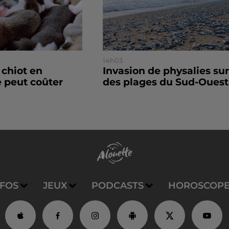
14h03
 chiot en
Invasion de physalies sur
 peut coûter
des plages du Sud-Ouest
NFOS
JEUX
PODCASTS
HOROSCOP