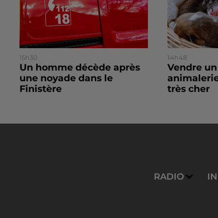
15h30
14h48
Un homme décède après
Vendre un
une noyade dans le
animalerie
Finistère
très cher
RADIO
I