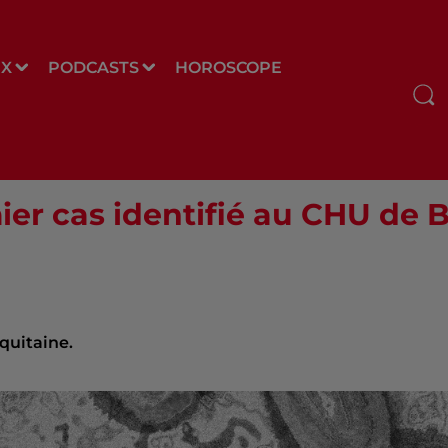
UX
PODCASTS
HOROSCOPE
mier cas identifié au CHU de
quitaine.