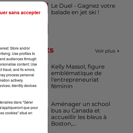
Le Duel - Gagnez votre
uer sans accepter
balade en jet ski !
Podcasts
erest: Store and/or
Voir plus
tising; Use profiles to
tand audiences through
personalise content; Use
Kelly Massol, figure
 fraud, and fix errors;
emblématique de
 may process personal
l'entrepreneuriat
mation actively
vices; Identify devices
féminin
rtenaires dans "Gérer
Aménager un school
s'appliqueront que pour
bus au Canada et
les cookies" situé en
accueillir les bleus à
Boston,...