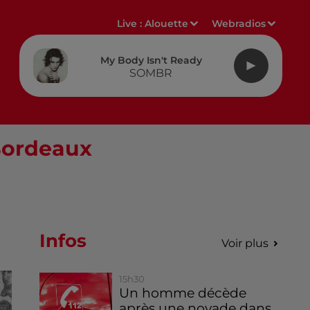
Live :
Alouette
Webradios
My Body Isn't Ready
SOMBR
 Bordeaux
Infos
Voir plus
15h30
Un homme décède
après une noyade dans