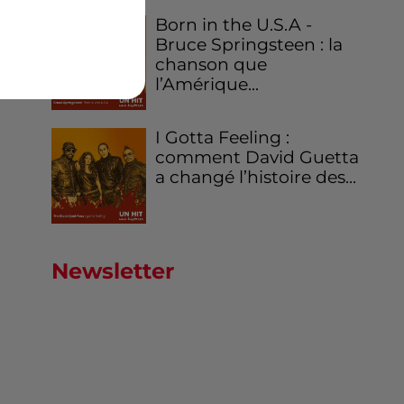
Born in the U.S.A -
Bruce Springsteen : la
chanson que
l’Amérique...
I Gotta Feeling :
comment David Guetta
a changé l’histoire des...
Newsletter