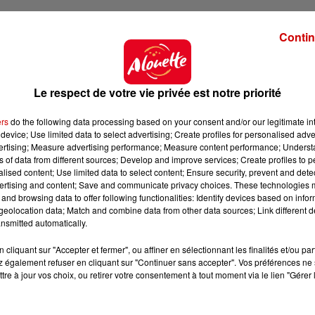
Contin
Le respect de votre vie privée est notre priorité
ers
do the following data processing based on your consent and/or our legitimate int
device; Use limited data to select advertising; Create profiles for personalised adver
vertising; Measure advertising performance; Measure content performance; Unders
ns of data from different sources; Develop and improve services; Create profiles to 
alised content; Use limited data to select content; Ensure security, prevent and detect
ertising and content; Save and communicate privacy choices. These technologies
and browsing data to offer following functionalities: Identify devices based on infor
eolocation data; Match and combine data from other data sources; Link different de
nsmitted automatically.
cliquant sur "Accepter et fermer", ou affiner en sélectionnant les finalités et/ou pa
 également refuser en cliquant sur "Continuer sans accepter". Vos préférences ne 
tre à jour vos choix, ou retirer votre consentement à tout moment via le lien "Gérer 