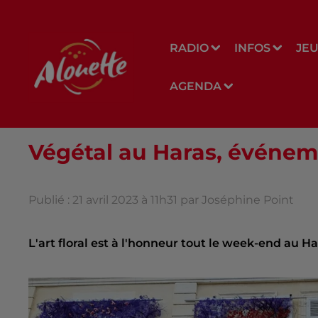
RADIO
INFOS
JE
AGENDA
Végétal au Haras, événem
Publié : 21 avril 2023 à 11h31 par Joséphine Point
L'art floral est à l'honneur tout le week-end au H