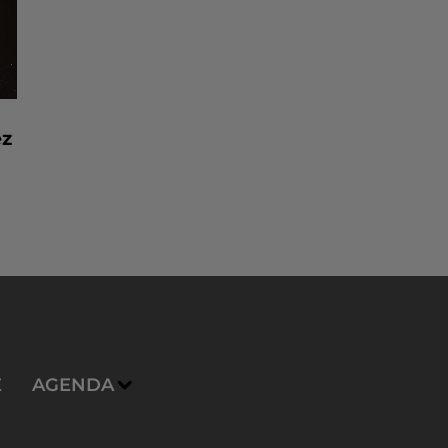
ez
E
AGENDA