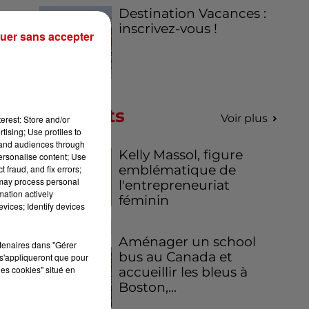
Destination Vacances :
inscrivez-vous !
uer sans accepter
Podcasts
Voir plus
erest: Store and/or
tising; Use profiles to
tand audiences through
Kelly Massol, figure
personalise content; Use
emblématique de
 fraud, and fix errors;
 may process personal
l'entrepreneuriat
mation actively
féminin
vices; Identify devices
Aménager un school
rtenaires dans "Gérer
bus au Canada et
s'appliqueront que pour
les cookies" situé en
accueillir les bleus à
Boston,...