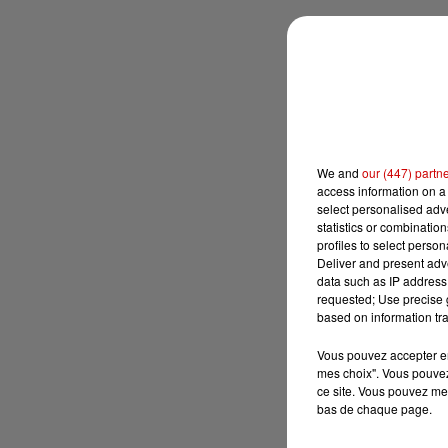
We and
our (447) partn
access information on a 
select personalised ad
statistics or combinatio
profiles to select person
Deliver and present adv
data such as IP address 
requested; Use precise g
based on information tra
Vous pouvez accepter en 
mes choix". Vous pouvez
ce site. Vous pouvez met
bas de chaque page.