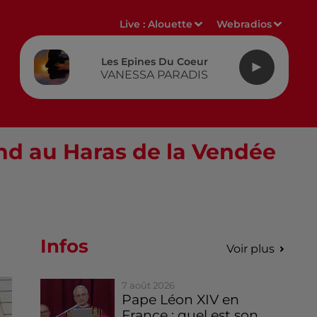
Live :
Alouette
Webradios
Les Epines Du Coeur
VANESSA PARADIS
nd au Haras de la Vendée
Infos
Voir plus
7 août 2026
Pape Léon XIV en
France : quel est son