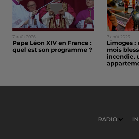
7 août 2026
7 août 2026
Pape Léon XIV en France :
Limoges : 
quel est son programme ?
mois bles
incendie, 
apparteme
RADIO
I