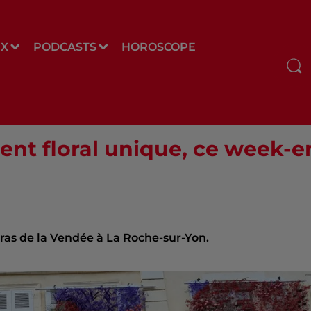
UX
PODCASTS
HOROSCOPE
ent floral unique, ce week-e
aras de la Vendée à La Roche-sur-Yon.