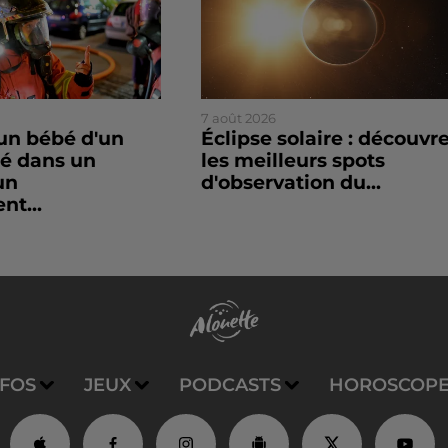
7 août 2026
un bébé d'un
Éclipse solaire : découvr
sé dans un
les meilleurs spots
un
d'observation du...
nt...
NFOS
JEUX
PODCASTS
HOROSCOP