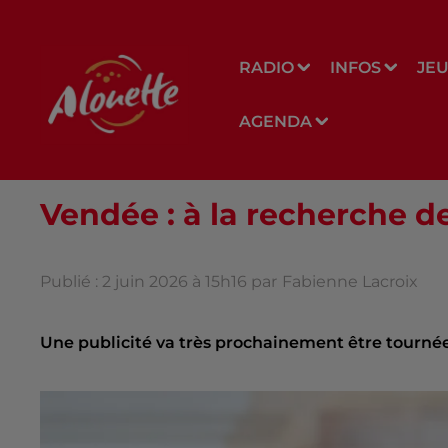
RADIO
INFOS
JE
AGENDA
Vendée : à la recherche d
Publié : 2 juin 2026 à 15h16 par
Fabienne Lacroix
Une publicité va très prochainement être tournée s