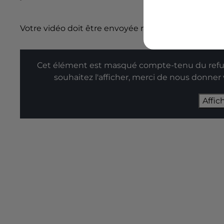
Votre vidéo doit être envoyée rapidement à l’adres
Cet élément est masqué compte-tenu du refus
souhaitez l'afficher, merci de nous donner
Affic