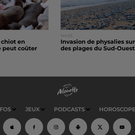
14h03
 chiot en
Invasion de physalies sur
 peut coûter
des plages du Sud-Ouest
NFOS
JEUX
PODCASTS
HOROSCOP