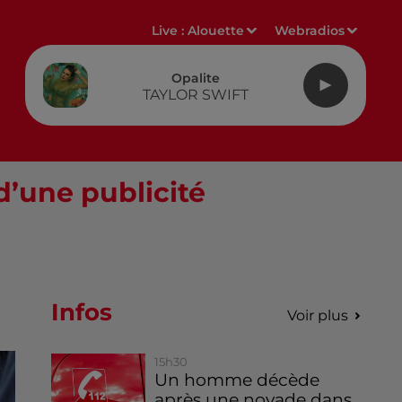
Live :
Alouette
Webradios
Opalite
TAYLOR SWIFT
d’une publicité
Infos
Voir plus
15h30
Un homme décède
après une noyade dans