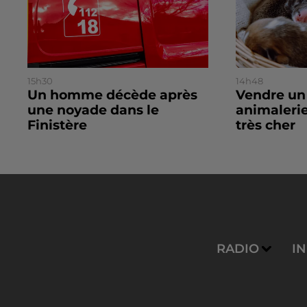
15h30
14h48
Un homme décède après
Vendre un
une noyade dans le
animalerie
Finistère
très cher
RADIO
I