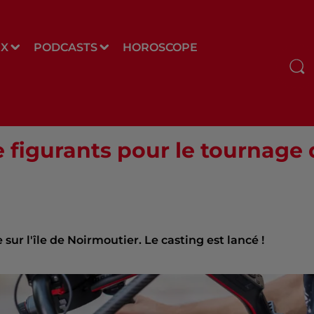
UX
PODCASTS
HOROSCOPE
e figurants pour le tournage 
ur l'île de Noirmoutier. Le casting est lancé !