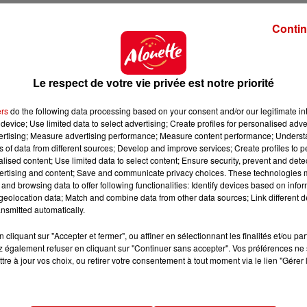
Contin
n-l’Ile, deux jours après la séance d’essayage, fixée au 9
Le respect de votre vie privée est notre priorité
z bénéficier d’une rémunération de
300 euros pour la
u. Il est donc plus intéressant de résider à proximité du
ers
do the following data processing based on your consent and/or our legitimate int
device; Use limited data to select advertising; Create profiles for personalised adver
vertising; Measure advertising performance; Measure content performance; Unders
ns of data from different sources; Develop and improve services; Create profiles to 
alised content; Use limited data to select content; Ensure security, prevent and detect
e ?
ertising and content; Save and communicate privacy choices. These technologies
and browsing data to offer following functionalities: Identify devices based on infor
ourte vidéo
(de 30s à 1min),
filmée à l'horizontale, de
eolocation data; Match and combine data from other data sources; Link different de
nsmitted automatically.
senterez (
prénom, nom, âge)
et vous vous mettrez en
cliquant sur "Accepter et fermer", ou affiner en sélectionnant les finalités et/ou pa
 également refuser en cliquant sur "Continuer sans accepter". Vos préférences ne 
années 70. Vous êtes
attablé(e) pour un dîner simple
tre à jour vos choix, ou retirer votre consentement à tout moment via le lien "Gérer 
s. L'ambiance est chaleureuse, détendue — ces grands
'on a envie de remettre à l'honneur" rapporte l’annon
urel
!"