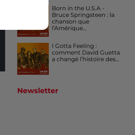
Born in the U.S.A -
Bruce Springsteen : la
chanson que
l’Amérique...
I Gotta Feeling :
comment David Guetta
a changé l’histoire des...
Newsletter