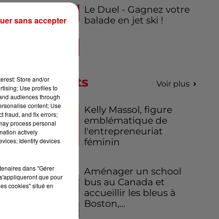
Le Duel - Gagnez votre
uer sans accepter
balade en jet ski !
Podcasts
erest: Store and/or
Voir plus
tising; Use profiles to
tand audiences through
personalise content; Use
Kelly Massol, figure
 fraud, and fix errors;
emblématique de
 may process personal
l'entrepreneuriat
mation actively
vices; Identify devices
féminin
rtenaires dans "Gérer
Aménager un school
s'appliqueront que pour
bus au Canada et
les cookies" situé en
accueillir les bleus à
ce
Boston,...