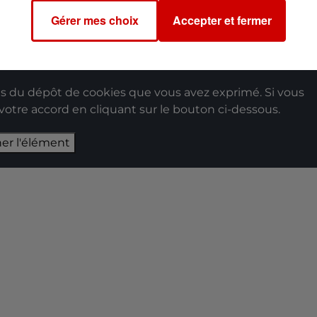
Gérer mes choix
Accepter et fermer
se suivante :
sarit.regie@gmail.com
 du dépôt de cookies que vous avez exprimé. Si vous
 votre accord en cliquant sur le bouton ci-dessous.
her l'élément