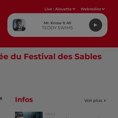
Live :
Alouette
Webradios
Mr. Know It All
TEDDY SWIMS
rée du Festival des Sables
Infos
s
Voir plus
13h42