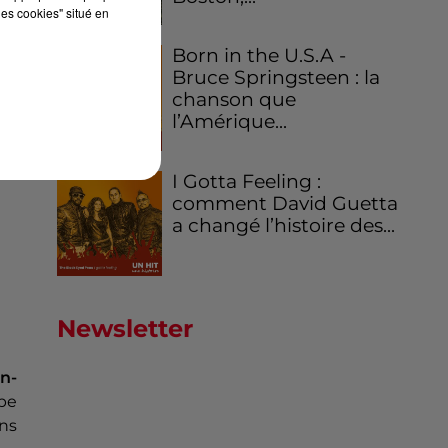
les cookies" situé en
Born in the U.S.A -
Bruce Springsteen : la
chanson que
l’Amérique...
I Gotta Feeling :
comment David Guetta
a changé l’histoire des...
Newsletter
n-
ppe
ons