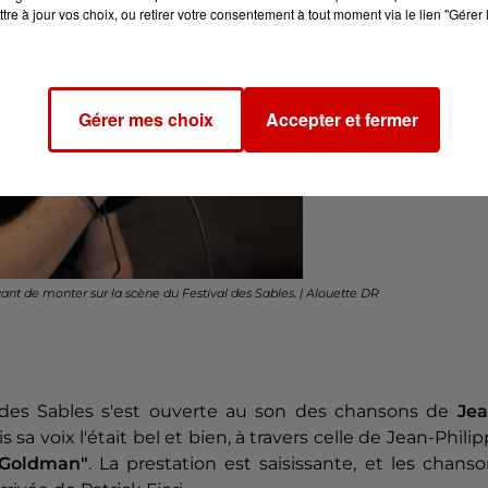
tre à jour vos choix, ou retirer votre consentement à tout moment via le lien "Gérer 
Gérer mes choix
Accepter et fermer
vant de monter sur la scène du Festival des Sables. | Alouette DR
l des Sables s'est ouverte au son des chansons de
Jea
is sa voix l'était bel et bien, à travers celle de Jean-Phili
e Goldman"
. La prestation est saisissante, et les chans