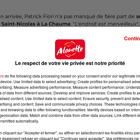
on arrivée, Patrick Fiori n'a pas manqué de faire part de
s
 Saint-Nicolas à La Chaume
. "
L'endroit est merveilleux
"
ne transparente.
Contin
u Festival des Sables a été
un point de départ pour lanc
Le respect de votre vie privée est notre priorité
isais cette date-là" :
ers
do the following data processing based on your consent and/or our legitimate int
device; Use limited data to select advertising; Create profiles for personalised adver
vertising; Measure advertising performance; Measure content performance; Unders
ns of data from different sources; Develop and improve services; Create profiles to 
alised content; Use limited data to select content; Ensure security, prevent and detect
ertising and content; Save and communicate privacy choices. These technologies
and browsing data to offer following functionalities: Identify devices based on infor
eolocation data; Match and combine data from other data sources; Link different de
nsmitted automatically.
cliquant sur "Accepter et fermer", ou affiner en sélectionnant les finalités et/ou pa
 également refuser en cliquant sur "Continuer sans accepter". Vos préférences ne 