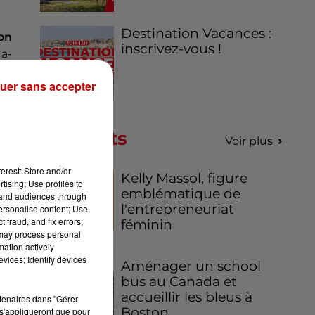
Destination Vacances :
on
inscrivez-vous !
, a-
uer sans accepter
er
Podcasts
Voir plus
erest: Store and/or
Kelly Massol, figure
tising; Use profiles to
emblématique de
tand audiences through
l'entrepreneuriat
personalise content; Use
 fraud, and fix errors;
féminin
 may process personal
mation actively
vices; Identify devices
Aménager un school
bus au Canada et
accueillir les bleus à
rtenaires dans "Gérer
Boston,...
s'appliqueront que pour