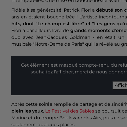
intemporelles. Une mise en bouche idéale avant l'arr
Fidèle à sa générosité, Patrick Fiori a
débuté son c
ans en étaient bouche bée ! L'artiste incontourn
hits, dont "Le champ est libre" et "Les gens qu'
Fiori a par ailleurs livré de
grands moments d'émo
duo avec Jean-Jacques Goldman - en était u
musicale "Notre-Dame de Paris" qui l'a révélé au gr
Cet élément est masqué compte-tenu du refus
souhaitez l'afficher, merci de nous donner
Affic
Après cette soirée remplie de partage et de sincérit
plein les yeux
.
Le Festival des Sables
se poursuit ce
Marine et du groupe Boulevard des Airs, puis ce sam
seulement quelques places.