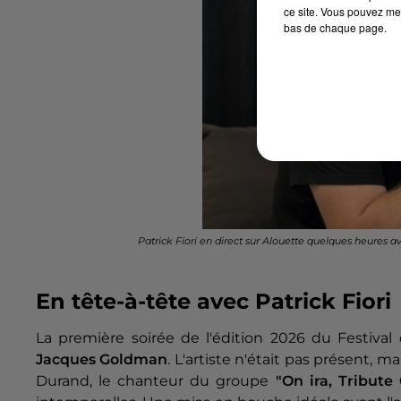
ce site. Vous pouvez met
bas de chaque page.
Patrick Fiori en direct sur Alouette quelques heures a
En tête-à-tête avec Patrick Fiori
La première soirée de l'édition 2026 du Festiva
Jacques Goldman
. L'artiste n'était pas présent, ma
Durand, le chanteur du groupe
"On ira, Tribut