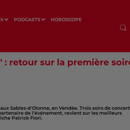
UX
PODCASTS
HOROSCOPE
" : retour sur la première soi
n aux Sables-d'Olonne, en Vendée. Trois soirs de concert
 partenaire de l'événement, revient sur les meilleurs
che Patrick Fiori.