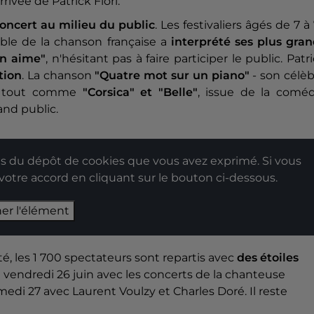
ivée de Patrick Fiori.
oncert au milieu du public
. Les festivaliers âgés de 7 à
able de la chanson française a
interprété ses plus gran
on aime"
, n'hésitant pas à faire participer le public. Patr
tion
. La chanson
"Quatre mot sur un piano"
- son célè
n, tout comme
"Corsica" et "Belle"
, issue de la coméd
and public.
 du dépôt de cookies que vous avez exprimé. Si vous
 votre accord en cliquant sur le bouton ci-dessous.
her l'élément
é, les 1 700 spectateurs sont repartis avec
des étoiles
 vendredi 26 juin avec les concerts de la chanteuse
edi 27 avec Laurent Voulzy et Charles Doré. Il reste