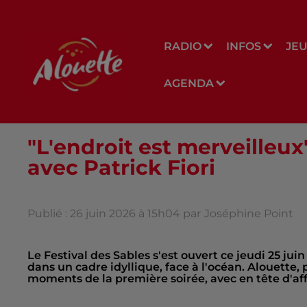
RADIO
INFOS
JE
AGENDA
"L'endroit est merveilleux
avec Patrick Fiori
Publié : 26 juin 2026 à 15h04 par
Joséphine Point
Le Festival des Sables s'est ouvert ce jeudi 25 jui
dans un cadre idyllique, face à l'océan. Alouette,
moments de la première soirée, avec en tête d'affi