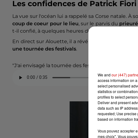
Les confidences de Patrick Fiori
La vue sur l'océan lui a rappelé sa Corse natale. À s
coup de coeur pour le lieu
, sur le parvis du
prieuré
t-il confié, à quelques heures de monter sur la scè
En direct sur Alouette, il a révélé que cette date a
une tournée des festivals
.
"J'ai envisagé la tournée des festivals parce-que je fa
We and
our (447) partn
access information on a 
select personalised ad
statistics or combinatio
profiles to select person
Deliver and present adv
data such as IP address 
requested; Use precise g
based on information tra
Vous pouvez accepter en 
mes choix". Vous pouvez