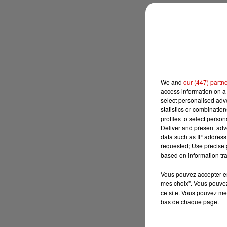
We and
our (447) partn
access information on a 
select personalised ad
statistics or combinatio
profiles to select person
Deliver and present adv
data such as IP address 
requested; Use precise g
based on information tra
Vous pouvez accepter en 
mes choix". Vous pouvez
ce site. Vous pouvez met
bas de chaque page.