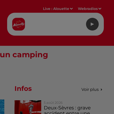
Live :
Alouette
Webradios
d'un camping
Infos
Voir plus
5 août 2026
Deux-Sèvres : grave
accident entre une