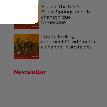
Born in the U.S.A -
Bruce Springsteen : la
chanson que
l’Amérique...
I Gotta Feeling :
comment David Guetta
a changé l’histoire des...
Newsletter