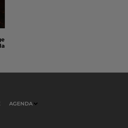
ge
la
E
AGENDA