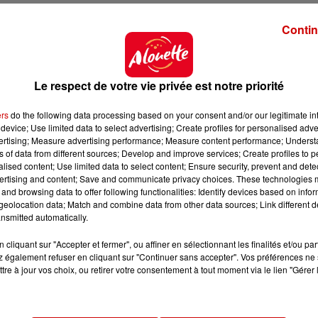
Contin
Le respect de votre vie privée est notre priorité
ers
do the following data processing based on your consent and/or our legitimate int
device; Use limited data to select advertising; Create profiles for personalised adver
vertising; Measure advertising performance; Measure content performance; Unders
ns of data from different sources; Develop and improve services; Create profiles to 
alised content; Use limited data to select content; Ensure security, prevent and detect
ertising and content; Save and communicate privacy choices. These technologies
and browsing data to offer following functionalities: Identify devices based on infor
eolocation data; Match and combine data from other data sources; Link different de
nsmitted automatically.
cliquant sur "Accepter et fermer", ou affiner en sélectionnant les finalités et/ou pa
 également refuser en cliquant sur "Continuer sans accepter". Vos préférences ne 
tre à jour vos choix, ou retirer votre consentement à tout moment via le lien "Gérer 