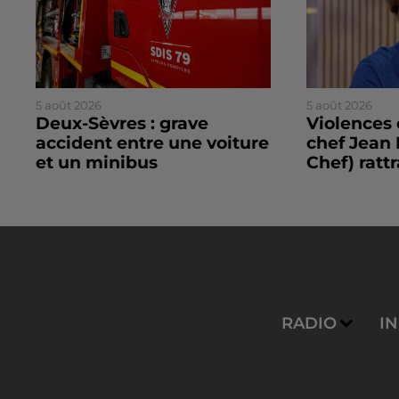
5 août 2026
5 août 2026
Deux-Sèvres : grave
Violences 
accident entre une voiture
chef Jean 
et un minibus
Chef) rattr
RADIO
I