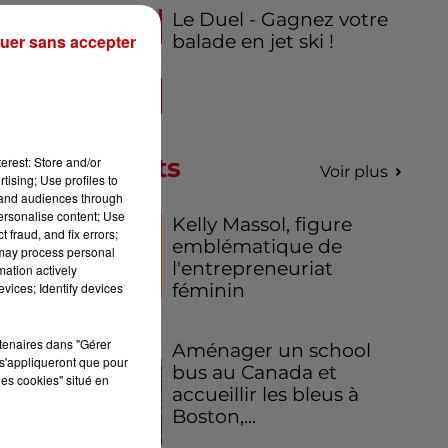
Le Duel - Gagnez votre
uer sans accepter
balade en jet ski !
Podcasts
erest: Store and/or
Voir plus
tising; Use profiles to
tand audiences through
personalise content; Use
Kelly Massol, figure
 fraud, and fix errors;
emblématique de
 may process personal
l'entrepreneuriat
mation actively
vices; Identify devices
féminin
rtenaires dans "Gérer
Aménager un school
s'appliqueront que pour
bus au Canada et
les cookies" situé en
accueillir les bleus à
Boston,...