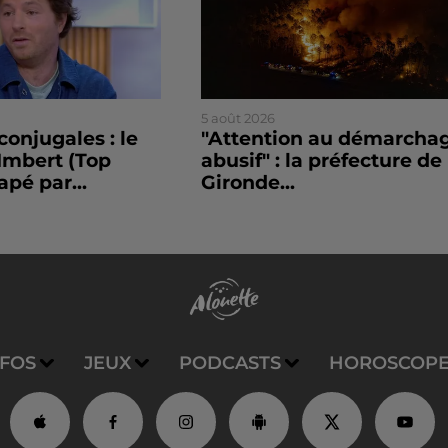
5 août 2026
conjugales : le
"Attention au démarcha
Imbert (Top
abusif" : la préfecture de 
apé par...
Gironde...
NFOS
JEUX
PODCASTS
HOROSCOP