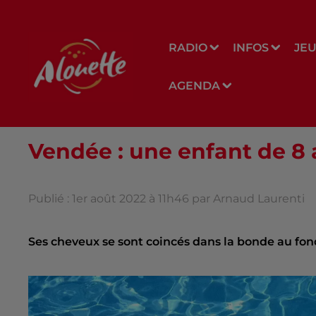
RADIO
INFOS
JE
AGENDA
Vendée : une enfant de 8 
Publié : 1er août 2022 à 11h46 par Arnaud Laurenti
Ses cheveux se sont coincés dans la bonde au fond