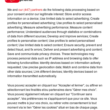
We and
our (447) partners
do the following data processing based on
your consent and/or our legitimate interest: Store and/or access
information on a device; Use limited data to select advertising; Create
profiles for personalised advertising; Use profiles to select personalised
Gagnez vos entrées pour le
advertising; Measure advertising performance; Measure content
performance; Understand audiences through statistics or combinations
Musée du Sport Automobile au
of data from different sources; Develop and improve services; Create
Mans !
profiles to personalise content; Use profiles to select personalised
content; Use limited data to select content; Ensure security, prevent and
detect fraud, and fix errors; Deliver and present advertising and content;
Save and communicate privacy choices. These technologies may
process personal data such as IP address and browsing data to offer
Alouette vous invite à
following functionalities: Identify devices based on information actively
Futuroscope Xperiences !
requested; Use precise geolocation data; Match and combine data from
other data sources; Link different devices; Identify devices based on
information transmitted automatically.
Vous pouvez accepter en cliquant sur "Accepter et fermer", ou affiner en
sélectionnant les finalités et/ou partenaires dans "Gérer mes choix".
Le Duel - Gagnez votre balade
Vous pouvez également refuser en cliquant sur "Continuer sans
en jet ski !
accepter". Vos préférences ne s'appliqueront que pour ce site. Vous
pouvez mettre à jour vos choix, ou retirer votre consentement à tout
moment via le lien "Gérer les cookies" situé en bas de chaque page.