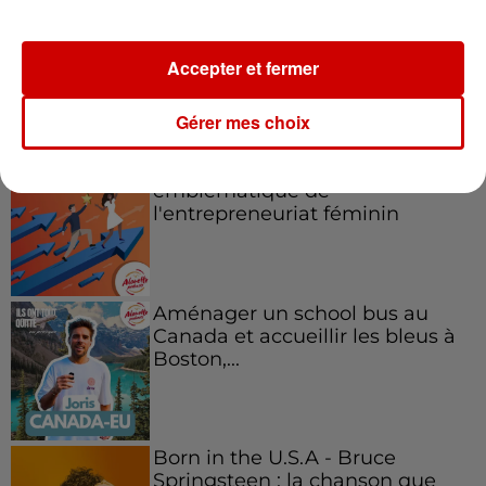
Accepter et fermer
Podcasts
Voir plus
Gérer mes choix
Kelly Massol, figure
emblématique de
l'entrepreneuriat féminin
Aménager un school bus au
Canada et accueillir les bleus à
Boston,...
Born in the U.S.A - Bruce
Springsteen : la chanson que