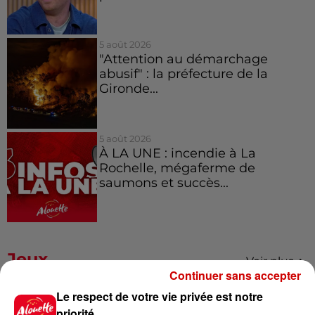
5 août 2026
"Attention au démarchage
abusif" : la préfecture de la
Gironde...
5 août 2026
À LA UNE : incendie à La
Rochelle, mégaferme de
saumons et succès...
Jeux
Voir plus
Continuer sans accepter
Le respect de votre vie privée est notre
Gagnez vos places pour le
priorité
Festival du Roi Arthur 2026 !