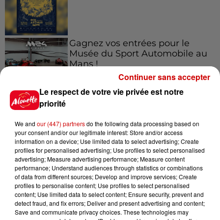
Gagnez vos entrées pour le
Musée du Sport Automobile au
Mans !
Continuer sans accepter
Le respect de votre vie privée est notre
priorité
Alouette vous invite à
Futuroscope Xperiences !
We and
our (447) partners
do the following data processing based on
your consent and/or our legitimate interest: Store and/or access
information on a device; Use limited data to select advertising; Create
profiles for personalised advertising; Use profiles to select personalised
advertising; Measure advertising performance; Measure content
performance; Understand audiences through statistics or combinations
Le Duel - Gagnez votre balade
of data from different sources; Develop and improve services; Create
en jet ski !
profiles to personalise content; Use profiles to select personalised
content; Use limited data to select content; Ensure security, prevent and
detect fraud, and fix errors; Deliver and present advertising and content;
Save and communicate privacy choices. These technologies may