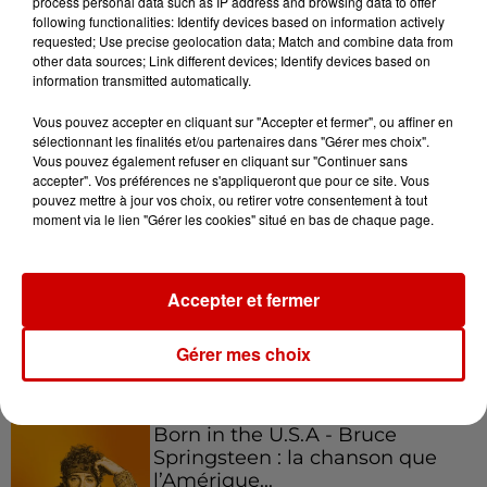
process personal data such as IP address and browsing data to offer
following functionalities: Identify devices based on information actively
requested; Use precise geolocation data; Match and combine data from
other data sources; Link different devices; Identify devices based on
Podcasts
information transmitted automatically.
Voir plus
Vous pouvez accepter en cliquant sur "Accepter et fermer", ou affiner en
sélectionnant les finalités et/ou partenaires dans "Gérer mes choix".
Kelly Massol, figure
Vous pouvez également refuser en cliquant sur "Continuer sans
emblématique de
accepter". Vos préférences ne s'appliqueront que pour ce site. Vous
l'entrepreneuriat féminin
pouvez mettre à jour vos choix, ou retirer votre consentement à tout
moment via le lien "Gérer les cookies" situé en bas de chaque page.
Aménager un school bus au
Accepter et fermer
Canada et accueillir les bleus à
Boston,...
Gérer mes choix
Born in the U.S.A - Bruce
Springsteen : la chanson que
l’Amérique...