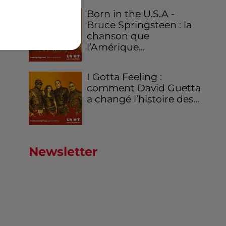
Born in the U.S.A -
Bruce Springsteen : la
chanson que
l’Amérique...
I Gotta Feeling :
comment David Guetta
a changé l’histoire des...
Newsletter