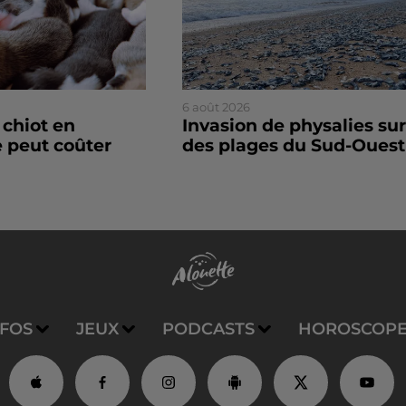
6 août 2026
 chiot en
Invasion de physalies sur
 peut coûter
des plages du Sud-Ouest
NFOS
JEUX
PODCASTS
HOROSCOP