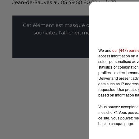
Jean-de-Sauves au 05 49 50 80 52 ou le 17.
Cet élément est masqué compte-tenu du refus
souhaitez l'afficher, merci de nous donner
Affic
We and
our (447) partn
access information on a 
select personalised ad
statistics or combinatio
profiles to select person
Deliver and present adv
data such as IP address 
requested; Use precise g
based on information tra
Vous pouvez accepter en 
mes choix". Vous pouvez
ce site. Vous pouvez met
bas de chaque page.