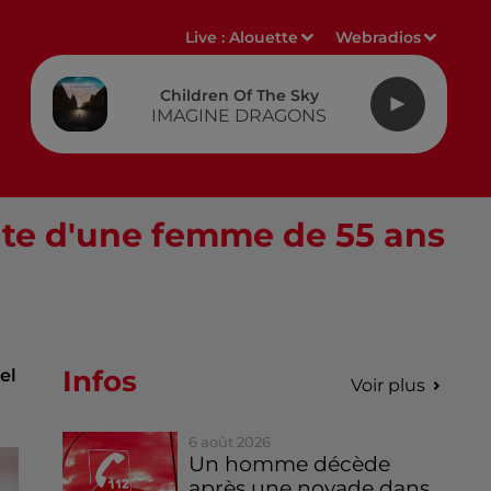
Live :
Alouette
Webradios
Children Of The Sky
IMAGINE DRAGONS
ante d'une femme de 55 ans
Infos
el
Voir plus
6 août 2026
Un homme décède
après une noyade dans