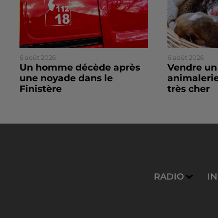
6 août 2026
6 août 2026
Un homme décède après
Vendre un
une noyade dans le
animalerie
Finistère
très cher
RADIO
I