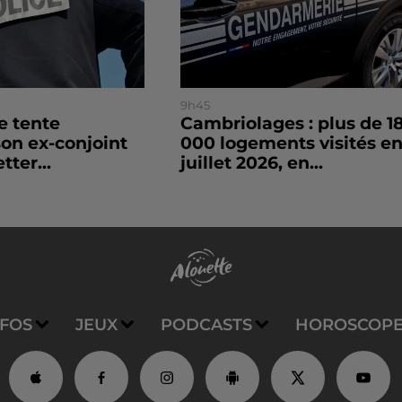
9h45
le tente
Cambriolages : plus de 1
son ex-conjoint
000 logements visités e
tter...
juillet 2026, en...
NFOS
JEUX
PODCASTS
HOROSCOP