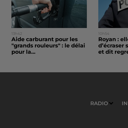
13h42
10h54
Aide carburant pour les
Royan : el
"grands rouleurs" : le délai
d’écraser 
pour la...
et dit regre
RADIO
I