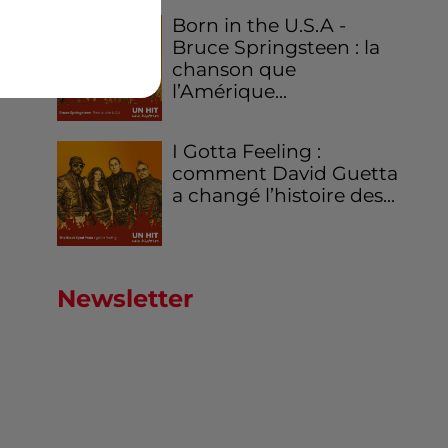
Born in the U.S.A -
Bruce Springsteen : la
chanson que
l’Amérique...
I Gotta Feeling :
comment David Guetta
a changé l’histoire des...
Newsletter