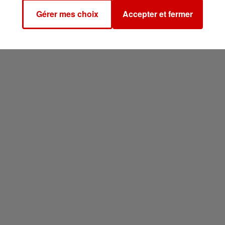
rs, Saint-Nazaire, Limoges et Poitiers
.
Gérer mes choix
Accepter et fermer