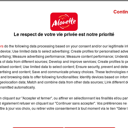
t à un niveau alarmant"
Contin
 leur mort des violences physiques, sexuelles 
ans certains pays, dont la France. "
Ce qui suggère que
ligne l'étude, par exemple
par "
des mesures d'injoncti
Le respect de votre vie privée est notre priorité
ne tendance, le taux de féminicides a stagné ou décli
ers
do the following data processing based on your consent and/or our legitimate int
device; Use limited data to select advertising; Create profiles for personalised adver
nt que
cette forme de violence "
est enracinée dans l
vertising; Measure advertising performance; Measure content performance; Unders
, note l'ONUDC qui a analysé les chiffres recueillis dans 
ns of data from different sources; Develop and improve services; Create profiles to 
alised content; Use limited data to select content; Ensure security, prevent and detect
ertising and content; Save and communicate privacy choices. These technologies
les féminicides se maintiennent à un niveau alarman
and browsing data to offer following functionalities: Identify devices based on infor
eolocation data; Match and combine data from other data sources; Link different de
té
", selon la directrice d'ONU Femmes, Sima Bahous, ci
nsmitted automatically.
r l'arsenal législatif et à mieux collecter les données
.
cliquant sur "Accepter et fermer", ou affiner en sélectionnant les finalités et/ou pa
 également refuser en cliquant sur "Continuer sans accepter". Vos préférences ne 
égions
tre à jour vos choix, ou retirer votre consentement à tout moment via le lien "Gérer 
plusieurs rassemblements sont annoncés ce lundi 
imination des violences faites aux femmes. C'est le ca