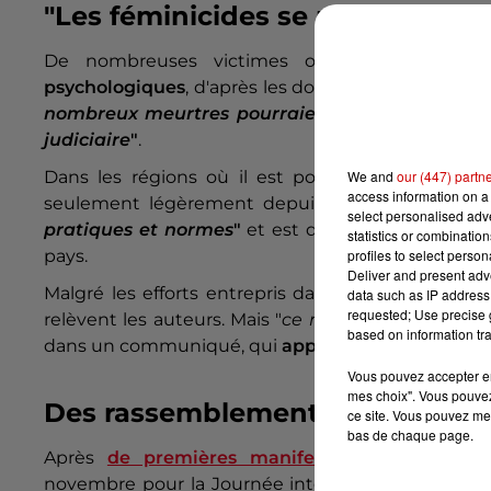
"Les féminicides se maintiennen
De nombreuses victimes ont
signalé avant
psychologiques
, d'après les données disponibles d
nombreux meurtres pourraient été évités
", sou
judiciaire
"
.
Dans les régions où il est possible d'établir u
We and
our (447) partn
access information on a 
seulement légèrement depuis 2010, démontra
select personalised ad
pratiques et normes
"
et est difficile à éradiquer
statistics or combinatio
pays.
profiles to select person
Deliver and present adv
Malgré les efforts entrepris dans plusieurs pays, "
data such as IP address 
requested; Use precise g
relèvent les auteurs. Mais "
ce n'est pas une fatali
based on information tra
dans un communiqué, qui
appelle les pays à durci
Vous pouvez accepter en 
mes choix". Vous pouvez
Des rassemblements dans nos r
ce site. Vous pouvez met
bas de chaque page.
Après
de premières manifestations samedi
, 
novembre pour la Journée internationale pour l'él