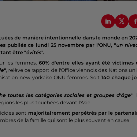
 tuées de manière intentionnelle dans le monde en 202
res publiés ce lundi 25 novembre par l'ONU, "
un nive
tant être "
évités
".
our les femmes,
60% d'entre elles ayant été victimes 
le
"
, relève ce rapport de l'Office viennois des Nations un
anisation new-yorkaise ONU femmes. Soit
140 chaque jo
e toutes les catégories sociales et groupes d'âge
", 
régions les plus touchées devant l'Asie.
nicides sont
majoritairement perpétrés par le partenai
bres de la famille qui sont le plus souvent en cause.