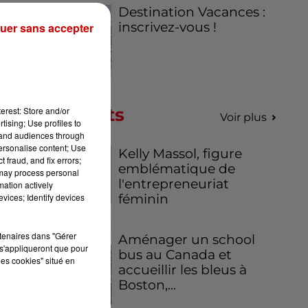
Destination Vacances :
inscrivez-vous !
uer sans accepter
ou
de
on
Podcasts
né
erest: Store and/or
Voir plus
tising; Use profiles to
es
tand audiences through
107
personalise content; Use
Kelly Massol, figure
 fraud, and fix errors;
emblématique de
 may process personal
l'entrepreneuriat
t
",
mation actively
féminin
vices; Identify devices
tée
rtenaires dans "Gérer
Aménager un school
s'appliqueront que pour
bus au Canada et
les cookies" situé en
accueillir les bleus à
Boston,...
25
s
à