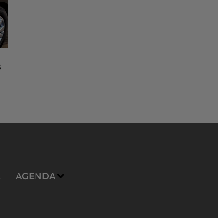
8
n
E
AGENDA