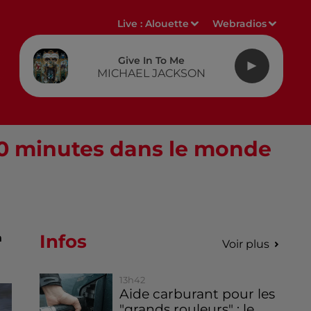
Live :
Alouette
Webradios
Give In To Me
MICHAEL JACKSON
10 minutes dans le monde
Infos
n
Voir plus
13h42
Aide carburant pour les
"grands rouleurs" : le