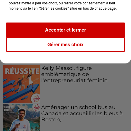
Destination Vacances - Gagnez
pouvez mettre à jour vos choix, ou retirer votre consentement à tout
votre séjour en famille au cœur
moment via le lien "Gérer les cookies" situé en bas de chaque page.
de la...
Accepter et fermer
Gérer mes choix
Podcasts
Voir plus
Kelly Massol, figure
emblématique de
l'entrepreneuriat féminin
Aménager un school bus au
Canada et accueillir les bleus à
Boston,...