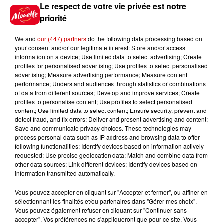
Voir plus
Le respect de votre vie privée est notre
priorité
Le Duel - Gagnez vos entrées
pour l'un des zoos de nos
We and
our (447) partners
do the following data processing based on
régions !
your consent and/or our legitimate interest: Store and/or access
information on a device; Use limited data to select advertising; Create
profiles for personalised advertising; Use profiles to select personalised
advertising; Measure advertising performance; Measure content
performance; Understand audiences through statistics or combinations
of data from different sources; Develop and improve services; Create
Gagnez vos places pour le
profiles to personalise content; Use profiles to select personalised
Festival du Roi Arthur 2026 !
content; Use limited data to select content; Ensure security, prevent and
detect fraud, and fix errors; Deliver and present advertising and content;
Save and communicate privacy choices. These technologies may
process personal data such as IP address and browsing data to offer
following functionalities: Identify devices based on information actively
requested; Use precise geolocation data; Match and combine data from
Gagnez vos entrées pour le
other data sources; Link different devices; Identify devices based on
Musée du Sport Automobile au
information transmitted automatically.
Mans !
Vous pouvez accepter en cliquant sur "Accepter et fermer", ou affiner en
sélectionnant les finalités et/ou partenaires dans "Gérer mes choix".
Vous pouvez également refuser en cliquant sur "Continuer sans
accepter". Vos préférences ne s'appliqueront que pour ce site. Vous