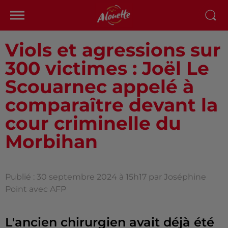
Viols et agressions sur
300 victimes : Joël Le
Scouarnec appelé à
comparaître devant la
cour criminelle du
Morbihan
Publié : 30 septembre 2024 à 15h17 par Joséphine
Point avec AFP
L'ancien chirurgien avait déjà été