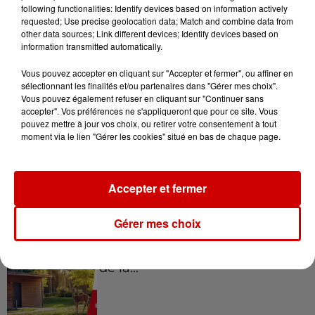
following functionalities: Identify devices based on information actively
requested; Use precise geolocation data; Match and combine data from
other data sources; Link different devices; Identify devices based on
information transmitted automatically.
Gagnez vos places pour le
festival Marché Gourmand 2026
Vous pouvez accepter en cliquant sur "Accepter et fermer", ou affiner en
à Coulon !
sélectionnant les finalités et/ou partenaires dans "Gérer mes choix".
Vous pouvez également refuser en cliquant sur "Continuer sans
accepter". Vos préférences ne s'appliqueront que pour ce site. Vous
pouvez mettre à jour vos choix, ou retirer votre consentement à tout
moment via le lien "Gérer les cookies" situé en bas de chaque page.
Le Duel - Gagnez vos entrées
pour le parc animalier de votre
choix !
Accepter et fermer
Gérer mes choix
Destination Vacances - Gagnez
votre séjour en famille au cœur
de la...