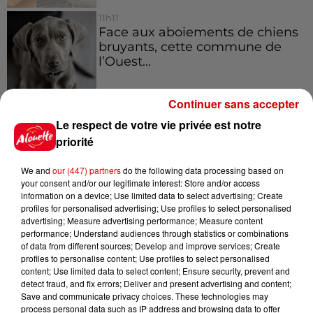
11h11
Face aux aboiements de chiens
bruyants, cette commune de
l’Ouest...
Continuer sans accepter
10h32
Le respect de votre vie privée est notre
"Nous sommes passés à côté
d'un drame" : une voiture chute
priorité
sur la...
We and
our (447) partners
do the following data processing based on
your consent and/or our legitimate interest: Store and/or access
information on a device; Use limited data to select advertising; Create
profiles for personalised advertising; Use profiles to select personalised
advertising; Measure advertising performance; Measure content
Jeux
Voir plus
performance; Understand audiences through statistics or combinations
of data from different sources; Develop and improve services; Create
profiles to personalise content; Use profiles to select personalised
Gagnez vos places pour
content; Use limited data to select content; Ensure security, prevent and
l'événement Ride the Show à
detect fraud, and fix errors; Deliver and present advertising and content;
Save and communicate privacy choices. These technologies may
Morlaix !
process personal data such as IP address and browsing data to offer