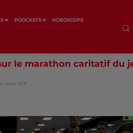
UX
PODCASTS
HOROSCOPE
sur le marathon caritatif du 
ier avec AFP