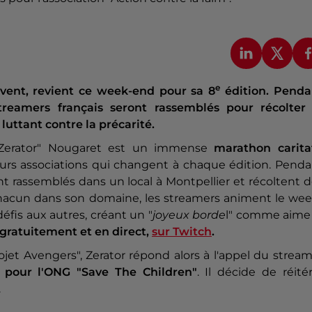
e
Event, revient ce week-end pour sa 8
édition. Penda
reamers français seront rassemblés pour récolter 
uttant contre la précarité.
 "Zerator" Nougaret est un immense
marathon caritat
ieurs associations qui changent à chaque édition. Pend
 rassemblés dans un local à Montpellier et récoltent 
Chacun dans son domaine, les streamers animent le wee
éfis aux autres, créant un "
joyeux borde
l" comme aime 
, gratuitement et en direct,
sur Twitch
.
ojet Avengers", Zerator répond alors à l'appel du strea
 pour l'ONG "Save The Children"
. Il décide de réité
.