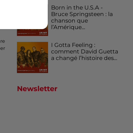
Born in the U.S.A -
Bruce Springsteen : la
re
chanson que
l’Amérique...
tre
I Gotta Feeling :
er
comment David Guetta
a changé l’histoire des...
Newsletter