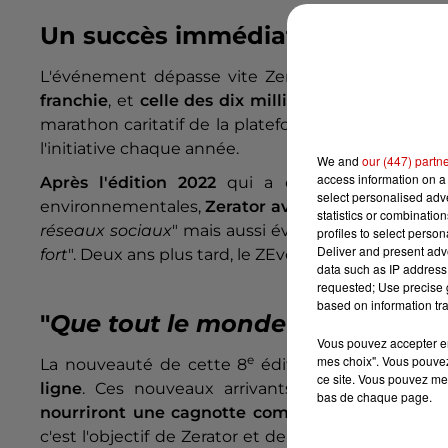
Un succès immédiat
L'événement dépasse vite Zerator, puisque
dès l
franchie
, et
celle des dix millions explosée en 20
marathon caritatif de la plateforme Twitch. Même 
l'initiative chaque année.
We and
our (447) partn
access information on a 
Après l'édition 2022
qui a elle aussi récolté p
select personalised ad
environnementales,
Zerator avait annoncé faire 
statistics or combinatio
réseaux sociaux
" mais aussi éviter de se mettre tr
profiles to select person
Deliver and present adv
fort
". Deux ans plus tard, le ZEvent est maintenant 
data such as IP address 
requested; Use precise g
based on information tra
"
Que tout le monde puisse parti
Vous pouvez accepter en 
e
mes choix". Vous pouvez
La nouveauté de cette 8
édition est la
partici
ce site. Vous pouvez met
ligne
. Ces nouveaux arrivants, qui comptabilis
bas de chaque page.
nourriront une cagnotte commune
. Toucher plu
c'est l'objectif de Zerator et de son bras droit Ale