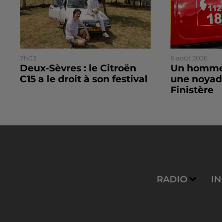
7h03
6 août 2026
Deux-Sèvres : le Citroën
Un homme
C15 a le droit à son festival
une noyad
Finistère
RADIO
I