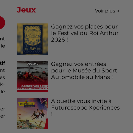
Jeux
Voir plus
Gagnez vos places pour
le Festival du Roi Arthur
nt
2026 !
le
if
Gagnez vos entrées
pour le Musée du Sport
ant
Automobile au Mans !
des
k-
le
Alouette vous invite à
Futuroscope Xperiences
mer
!
rer