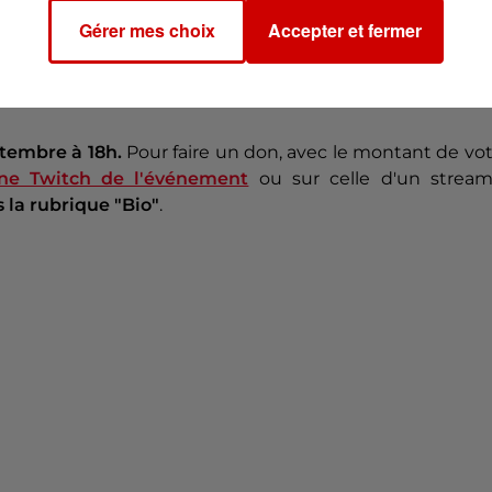
thon
", ont-ils confié à l'AFP.
Gérer mes choix
Accepter et fermer
ain ZEvent à tous les streamers
qui souhaitent y prend
ptembre à 18h.
Pour faire un don, avec le montant de vo
îne Twitch de l'événement
ou sur celle d'un stream
 la rubrique "Bio"
.