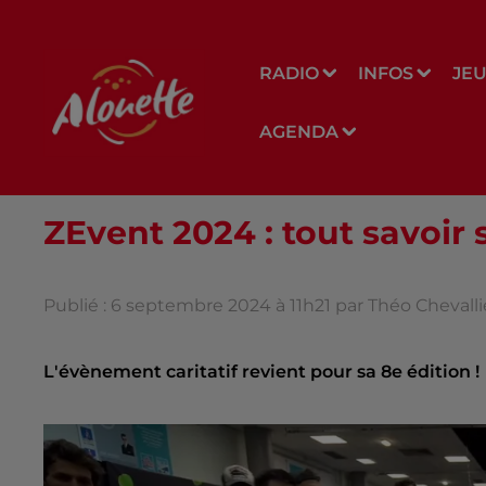
RADIO
INFOS
JE
AGENDA
ZEvent 2024 : tout savoir 
Publié : 6 septembre 2024 à 11h21 par Théo Chevall
L'évènement caritatif revient pour sa 8e édition !