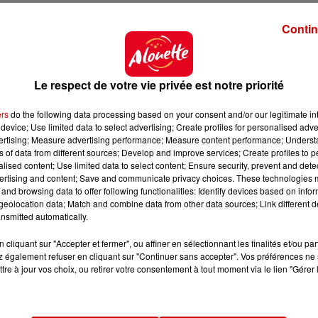
Contin
e
a 3
édition du ZEvent, la barre du million d'euros e
21
, glanant par la même occasion le statut de plus gr
Le respect de votre vie privée est notre priorité
le président de la République, Emmanuel Macron, félic
ers
do the following data processing based on your consent and/or our legitimate int
device; Use limited data to select advertising; Create profiles for personalised adver
lus de dix millions d'euros en faveur d'organisatio
vertising; Measure advertising performance; Measure content performance; Unders
une pause
pour prendre du recul face à "
la polarisation 
ns of data from different sources; Develop and improve services; Create profiles to 
op de pression pour faire "
toujours plus loin, toujours p
alised content; Use limited data to select content; Ensure security, prevent and detect
ertising and content; Save and communicate privacy choices. These technologies
de retour.
and browsing data to offer following functionalities: Identify devices based on infor
eolocation data; Match and combine data from other data sources; Link different de
nsmitted automatically.
ciper
"
cliquant sur "Accepter et fermer", ou affiner en sélectionnant les finalités et/ou pa
 également refuser en cliquant sur "Continuer sans accepter". Vos préférences ne 
pation d'une centaine de streamers supplémentaires 
tre à jour vos choix, ou retirer votre consentement à tout moment via le lien "Gérer 
ent le plus d'heures de vues sur la plateforme Twitc
s de monde, récolter plus d'argent pour les associatio
xandre Dachary : "
Le but à terme,
c'est que tout le mon