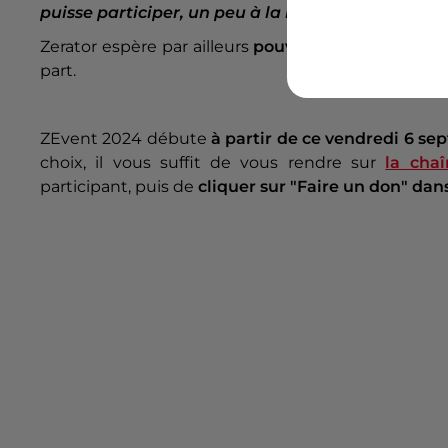
puisse participer, un peu à la manière d'un Télé
Zerator
espère par ailleurs
pouvoir ouvrir le proch
part.
ZEvent 2024 débute
à partir de ce vendredi 6 se
choix, il vous suffit de vous rendre sur
la cha
participant, puis de
cliquer sur "Faire un don" dans