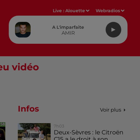
Live :
Alouette
Webradios
A L'imparfaite
AMIR
jeu vidéo
Infos
Voir plus
7h03
Deux-Sèvres : le Citroën
C15 a le droit à son