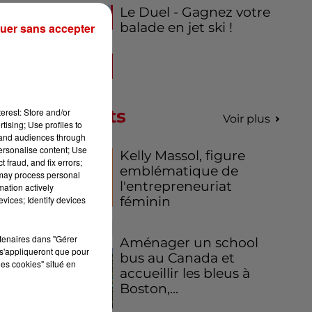
Le Duel - Gagnez votre
balade en jet ski !
uer sans accepter
st
and
ite
Podcasts
erest: Store and/or
Voir plus
tising; Use profiles to
ns
tand audiences through
des
personalise content; Use
Kelly Massol, figure
lus
 fraud, and fix errors;
emblématique de
 may process personal
l'entrepreneuriat
mation actively
féminin
vices; Identify devices
rtenaires dans "Gérer
Aménager un school
s'appliqueront que pour
en
bus au Canada et
les cookies" situé en
h,
accueillir les bleus à
ns,
Boston,...
de