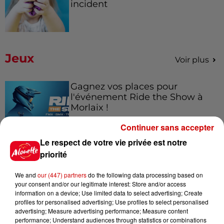
incident
Jeux
Voir plus
Gagnez vos places pour
l'événement Ride the Show à
Morlaix !
Continuer sans accepter
Le respect de votre vie privée est notre
Gagnez vos places pour le
priorité
festival Marché Gourmand 2026
à Coulon !
We and
our (447) partners
do the following data processing based on
your consent and/or our legitimate interest: Store and/or access
information on a device; Use limited data to select advertising; Create
profiles for personalised advertising; Use profiles to select personalised
advertising; Measure advertising performance; Measure content
Le Duel - Gagnez vos entrées
performance; Understand audiences through statistics or combinations