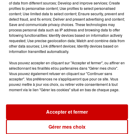
of data from different sources; Develop and improve services; Create
pour le parc animalier de votre
profiles to personalise content; Use profiles to select personalised
choix !
content; Use limited data to select content; Ensure security, prevent and
detect fraud, and fix errors; Deliver and present advertising and content;
Save and communicate privacy choices. These technologies may
process personal data such as IP address and browsing data to offer
following functionalities: Identify devices based on information actively
Destination Vacances - Gagnez
requested; Use precise geolocation data; Match and combine data from
votre séjour en famille au cœur
other data sources; Link different devices; Identify devices based on
de la...
information transmitted automatically.
Vous pouvez accepter en cliquant sur "Accepter et fermer", ou affiner en
sélectionnant les finalités et/ou partenaires dans "Gérer mes choix".
Vous pouvez également refuser en cliquant sur "Continuer sans
accepter". Vos préférences ne s'appliqueront que pour ce site. Vous
pouvez mettre à jour vos choix, ou retirer votre consentement à tout
Podcasts
Voir plus
moment via le lien "Gérer les cookies" situé en bas de chaque page.
Kelly Massol, figure
emblématique de
Accepter et fermer
l'entrepreneuriat féminin
Gérer mes choix