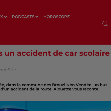
UX
PODCASTS
HOROSCOPE
 un accident de car scolair
rnaliste
inée, dans la commune des Brouzils en Vendée, un bus
 d’un accident de la route. Alouette vous raconte.