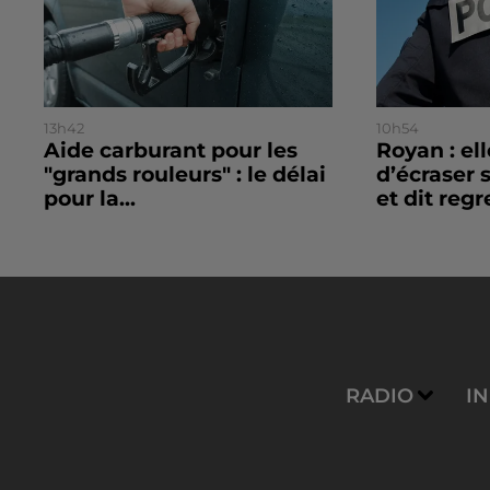
13h42
10h54
Aide carburant pour les
Royan : el
"grands rouleurs" : le délai
d’écraser 
pour la...
et dit regre
RADIO
I