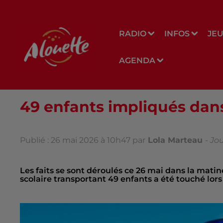
RADIO
INFOS
JE
AGENDA
49 enfants impliqués dans
Publié : 26 mai 2026 à 10h47 par
Lola Marteau
-
Jou
Les faits se sont déroulés ce 26 mai dans la mat
scolaire transportant 49 enfants a été touché lors