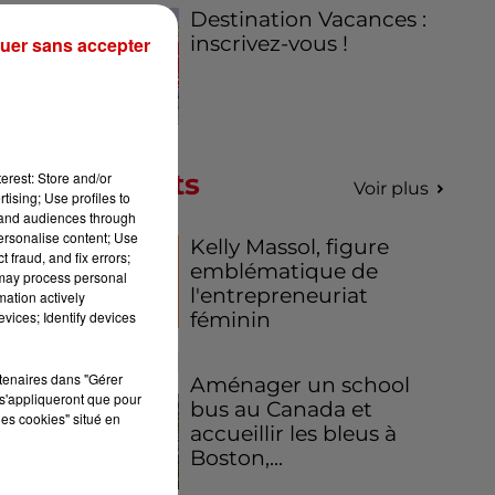
Destination Vacances :
inscrivez-vous !
uer sans accepter
Podcasts
erest: Store and/or
Voir plus
tising; Use profiles to
tand audiences through
personalise content; Use
Kelly Massol, figure
 fraud, and fix errors;
emblématique de
 may process personal
l'entrepreneuriat
mation actively
féminin
vices; Identify devices
rtenaires dans "Gérer
Aménager un school
s'appliqueront que pour
bus au Canada et
les cookies" situé en
accueillir les bleus à
Boston,...