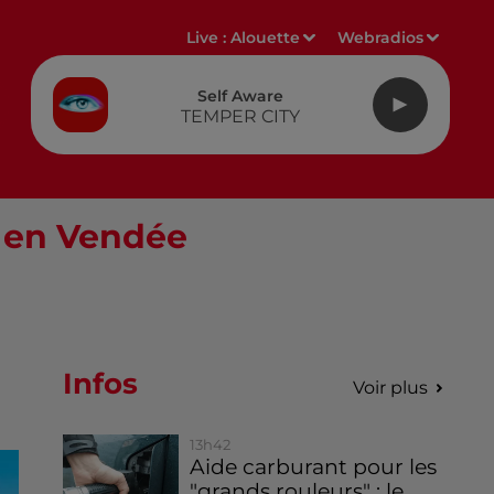
Live :
Alouette
Webradios
Self Aware
TEMPER CITY
e en Vendée
Infos
Voir plus
13h42
Aide carburant pour les
"grands rouleurs" : le