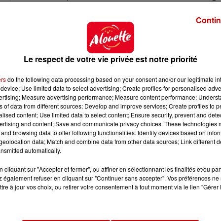
Contin
ur place.
L'intervention
a pris fin aux alentours de
10h
.
Le respect de votre vie privée est notre priorité
ers
do the following data processing based on your consent and/or our legitimate int
device; Use limited data to select advertising; Create profiles for personalised adver
vertising; Measure advertising performance; Measure content performance; Unders
ns of data from different sources; Develop and improve services; Create profiles to 
alised content; Use limited data to select content; Ensure security, prevent and detect
ertising and content; Save and communicate privacy choices. These technologies
and browsing data to offer following functionalities: Identify devices based on infor
eolocation data; Match and combine data from other data sources; Link different de
nsmitted automatically.
cliquant sur "Accepter et fermer", ou affiner en sélectionnant les finalités et/ou pa
 également refuser en cliquant sur "Continuer sans accepter". Vos préférences ne 
tre à jour vos choix, ou retirer votre consentement à tout moment via le lien "Gérer 