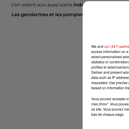
s’en soient eux aussi sortis
indemnes
.
Les gendarmes et les pompiers
étaient présents s
We and
our (447) partn
access information on a 
select personalised ad
statistics or combinatio
profiles to select person
Deliver and present adv
data such as IP address 
requested; Use precise g
based on information tra
Vous pouvez accepter en 
mes choix". Vous pouvez
ce site. Vous pouvez met
bas de chaque page.