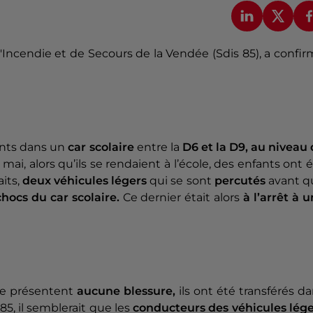
'Incendie et de Secours de la Vendée (Sdis 85), a confi
nts dans un
car scolaire
entre la
D6 et la D9, au niveau
ai, alors qu’ils se rendaient à l’école, des enfants ont 
aits,
deux véhicules légers
qui se sont
percutés
avant q
hocs du car scolaire.
Ce dernier était alors
à l’arrêt à 
 ne présentent
aucune blessure,
ils ont été transférés d
85, il semblerait que les
conducteurs des véhicules lége