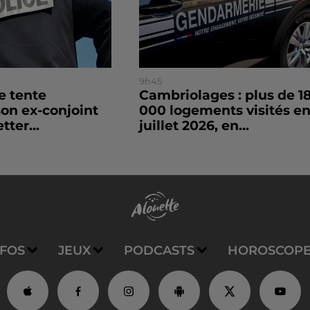
9h45
le tente
Cambriolages : plus de 1
son ex-conjoint
000 logements visités e
tter...
juillet 2026, en...
NFOS
JEUX
PODCASTS
HOROSCOP