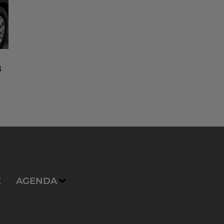
8
n
E
AGENDA