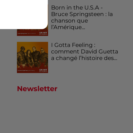
Born in the U.S.A -
Bruce Springsteen : la
chanson que
l’Amérique...
I Gotta Feeling :
comment David Guetta
a changé l’histoire des...
Newsletter