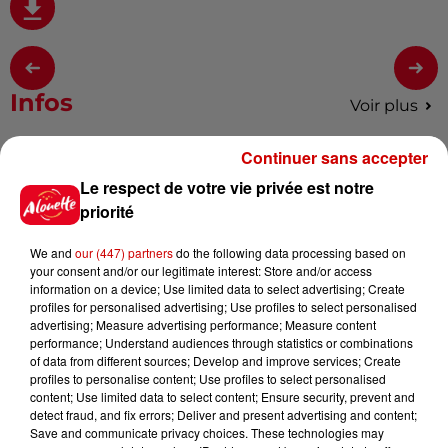
Infos
Voir plus
Continuer sans accepter
15h30
Un homme décède après une
Le respect de votre vie privée est notre
noyade dans le Finistère
priorité
We and
our (447) partners
do the following data processing based on
your consent and/or our legitimate interest: Store and/or access
information on a device; Use limited data to select advertising; Create
14h48
profiles for personalised advertising; Use profiles to select personalised
Vendre un chiot en animalerie
advertising; Measure advertising performance; Measure content
peut coûter très cher
performance; Understand audiences through statistics or combinations
of data from different sources; Develop and improve services; Create
profiles to personalise content; Use profiles to select personalised
content; Use limited data to select content; Ensure security, prevent and
detect fraud, and fix errors; Deliver and present advertising and content;
14h03
Save and communicate privacy choices. These technologies may
Invasion de physalies sur des