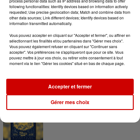
process personal data such as IP address and browsing data to offer
plages du Sud-Ouest
following functionalities: Identify devices based on information actively
requested; Use precise geolocation data; Match and combine data from
other data sources; Link different devices; Identify devices based on
information transmitted automatically.
11h51
Vous pouvez accepter en cliquant sur "Accepter et fermer", ou affiner en
À LA UNE : affaire Manon
sélectionnant les finalités et/ou partenaires dans "Gérer mes choix".
Vous pouvez également refuser en cliquant sur "Continuer sans
Relandeau, musée cambriolé et
accepter". Vos préférences ne s'appliqueront que pour ce site. Vous
Amel Bent en...
pouvez mettre à jour vos choix, ou retirer votre consentement à tout
moment via le lien "Gérer les cookies" situé en bas de chaque page.
Accepter et fermer
Jeux
Voir plus
Gérer mes choix
Gagnez vos places pour le
Festival du Roi Arthur 2026 !