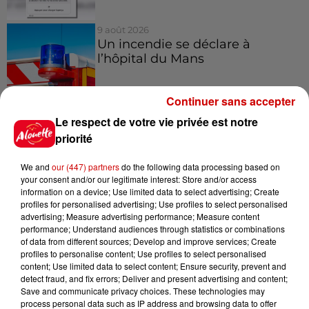
9 août 2026
Un incendie se déclare à
l’hôpital du Mans
Continuer sans accepter
Le respect de votre vie privée est notre
9 août 2026
La comédienne rochefortaise
priorité
Dominique Frot est décédée
We and
our (447) partners
do the following data processing based on
your consent and/or our legitimate interest: Store and/or access
information on a device; Use limited data to select advertising; Create
profiles for personalised advertising; Use profiles to select personalised
advertising; Measure advertising performance; Measure content
performance; Understand audiences through statistics or combinations
Jeux
of data from different sources; Develop and improve services; Create
Voir plus
profiles to personalise content; Use profiles to select personalised
content; Use limited data to select content; Ensure security, prevent and
Gagnez vos places pour
detect fraud, and fix errors; Deliver and present advertising and content;
Save and communicate privacy choices. These technologies may
l'événement Ride the Show à
process personal data such as IP address and browsing data to offer
Morlaix !