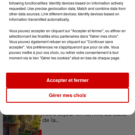
following functionalities: Identify devices based on information actively
requested; Use precise geolocation data; Match and combine data from
other data sources; Link different devices; Identify devices based on
information transmitted automatically.
Gagnez vos places pour le
Vous pouvez accepter en cliquant sur "Accepter et fermer", ou affiner en
festival Marché Gourmand 2026
sélectionnant les finalités et/ou partenaires dans "Gérer mes choix".
à Coulon !
Vous pouvez également refuser en cliquant sur "Continuer sans
accepter". Vos préférences ne s'appliqueront que pour ce site. Vous
pouvez mettre à jour vos choix, ou retirer votre consentement à tout
moment via le lien "Gérer les cookies" situé en bas de chaque page.
Le Duel - Gagnez vos entrées
pour l'un des zoos de nos
Accepter et fermer
régions !
Gérer mes choix
Destination Vacances - Gagnez
votre séjour en famille au cœur
de la...