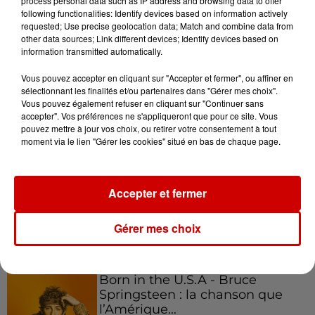
process personal data such as IP address and browsing data to offer
following functionalities: Identify devices based on information actively
requested; Use precise geolocation data; Match and combine data from
other data sources; Link different devices; Identify devices based on
Podcasts
information transmitted automatically.
Voir plus
Vous pouvez accepter en cliquant sur "Accepter et fermer", ou affiner en
sélectionnant les finalités et/ou partenaires dans "Gérer mes choix".
Kelly Massol, figure
Vous pouvez également refuser en cliquant sur "Continuer sans
emblématique de
accepter". Vos préférences ne s'appliqueront que pour ce site. Vous
l'entrepreneuriat féminin
pouvez mettre à jour vos choix, ou retirer votre consentement à tout
moment via le lien "Gérer les cookies" situé en bas de chaque page.
Aménager un school bus au
Accepter et fermer
Canada et accueillir les bleus à
Boston,...
Gérer mes choix
Born in the U.S.A - Bruce
Springsteen : la chanson que
l’Amérique...