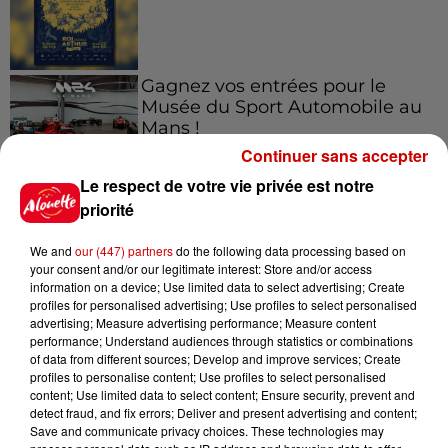
Gagnez vos entrées pour le
Musée du Sport Automobile au
Mans !
Continuer sans accepter
Le respect de votre vie privée est notre
priorité
Alouette vous invite à
Futuroscope Xperiences !
We and
our (447) partners
do the following data processing based on
your consent and/or our legitimate interest: Store and/or access
information on a device; Use limited data to select advertising; Create
profiles for personalised advertising; Use profiles to select personalised
advertising; Measure advertising performance; Measure content
performance; Understand audiences through statistics or combinations
Le Duel - Gagnez votre balade
of data from different sources; Develop and improve services; Create
en jet ski !
profiles to personalise content; Use profiles to select personalised
content; Use limited data to select content; Ensure security, prevent and
detect fraud, and fix errors; Deliver and present advertising and content;
Save and communicate privacy choices. These technologies may