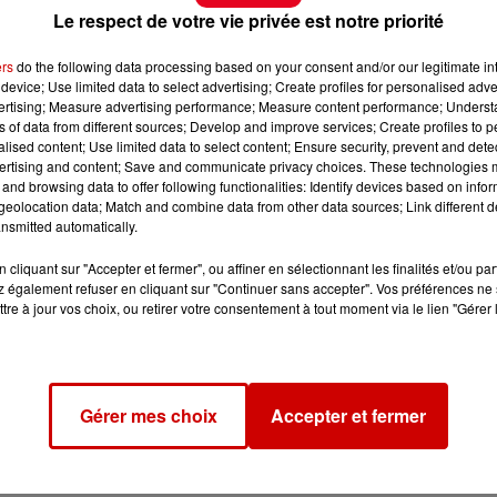
Le respect de votre vie privée est notre priorité
ers
do the following data processing based on your consent and/or our legitimate int
device; Use limited data to select advertising; Create profiles for personalised adver
vertising; Measure advertising performance; Measure content performance; Unders
ns of data from different sources; Develop and improve services; Create profiles to 
alised content; Use limited data to select content; Ensure security, prevent and detect
ertising and content; Save and communicate privacy choices. These technologies
and browsing data to offer following functionalities: Identify devices based on infor
eolocation data; Match and combine data from other data sources; Link different de
nsmitted automatically.
 les jambes et profiter de vos derniers moments de vacances � 
cliquant sur "Accepter et fermer", ou affiner en sélectionnant les finalités et/ou pa
s spectacles, jouer ou �couter de la musique pendant ces 2 jours.
 également refuser en cliquant sur "Continuer sans accepter". Vos préférences ne 
tre à jour vos choix, ou retirer votre consentement à tout moment via le lien "Gérer 
r weekend d'ao�t, � Artannes sur Indre.
://www.facebook.com/events/498270307375407/
Gérer mes choix
Accepter et fermer