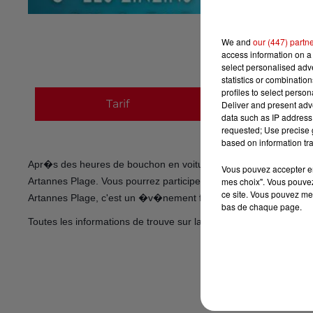
We and
our (447) partn
access information on a 
select personalised ad
statistics or combinatio
profiles to select person
Tarif
Payant
Deliver and present adv
data such as IP address 
requested; Use precise g
based on information tra
Apr�s des heures de bouchon en voiture, venez vous d�gourdir
Vous pouvez accepter en 
Artannes Plage. Vous pourrez participer � des ateliers, voir de
mes choix". Vous pouvez
ce site. Vous pouvez met
Artannes Plage, c'est un �v�nement familial gratuit, le dernie
bas de chaque page.
https
Toutes les informations de trouve sur la page Facebook 