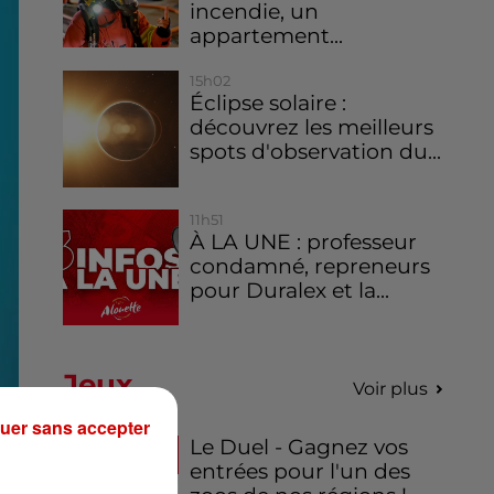
incendie, un
appartement...
15h02
Éclipse solaire :
découvrez les meilleurs
spots d'observation du...
11h51
À LA UNE : professeur
condamné, repreneurs
pour Duralex et la...
Jeux
Voir plus
uer sans accepter
Le Duel - Gagnez vos
entrées pour l'un des