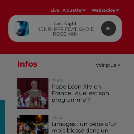
Live :
Alouette
Webradios
Last Night
HENRI PFR FEAT. SADIE
ROSE VAN
Infos
Voir plus
17h06
Pape Léon XIV en
France : quel est son
programme ?
15h54
Limoges : un bébé d'un
mois blessé dans un