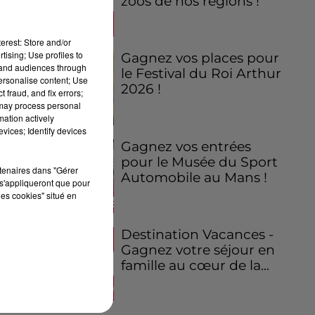
zoos de nos régions !
erest: Store and/or
tising; Use profiles to
Gagnez vos places pour
tand audiences through
le Festival du Roi Arthur
personalise content; Use
2026 !
 fraud, and fix errors;
 may process personal
mation actively
vices; Identify devices
Gagnez vos entrées
pour le Musée du Sport
rtenaires dans "Gérer
Automobile au Mans !
s'appliqueront que pour
les cookies" situé en
Destination Vacances -
Gagnez votre séjour en
famille au cœur de la...