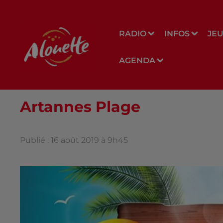
RADIO
INFOS
JE
AGENDA
Artannes Plage
Publié : 16 août 2019 à 9h45